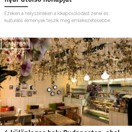
Ezeken a helyszíneken a kikapcsolódást zenei és
kulturális élmények teszik még emlékezetesebbé.
GASZTRO