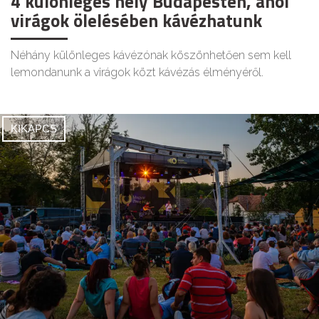
4 különleges hely Budapesten, ahol
virágok ölelésében kávézhatunk
Néhány különleges kávézónak köszönhetően sem kell
lemondanunk a virágok közt kávézás élményéről.
KIKAPCS