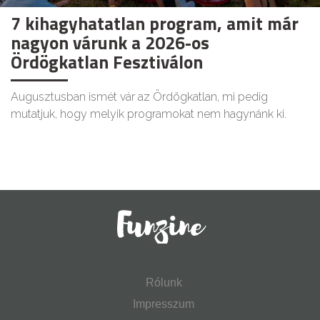
7 kihagyhatatlan program, amit már
nagyon várunk a 2026-os
Ördögkatlan Fesztiválon
Augusztusban ismét vár az Ördögkatlan, mi pedig
mutatjuk, hogy melyik programokat nem hagynánk ki.
Rólunk
Impresszum