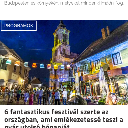
Budapesten és környékén, melyeket mindenki imádni fog.
PROGRAMOK
6 fantasztikus fesztivál szerte az
országban, ami emlékezetessé teszi a
nyár utolsó hónapját