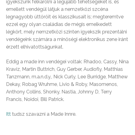
igyekszünk felkarolni a legújabb tehetségeket is, és
emellett vendégül látjuk a nemzetközi szcéna
legnagyobb úttőrőit és klasszikusait is; megteremtve
ezzel egy olyan családias de mégis emelkedett
légkört, mely nemzetközi szinten igyekszik prezentálni
vendégeink számára a minőségi elektronikus zene iránt
érzett elhivatottságunkat.
Eddig a made inn vendégei voltak: Rhadoo, Cassy, Nina
Kraviz, Martin Buttrich, Guy Gerber, Audiofly, Matthias
Tanzmann, m.a.n.d.y., Nick Curly, Lee Burridge, Matthew
Dekay, Robag Wruhme, Livio & Roby, Masomenos,
Anthony Collins, Shonky, Nastia, Johnny D, Terry
Francis, Noidoi, Bill Patrick.
Itt
tudsz szavazni a Made Innre.