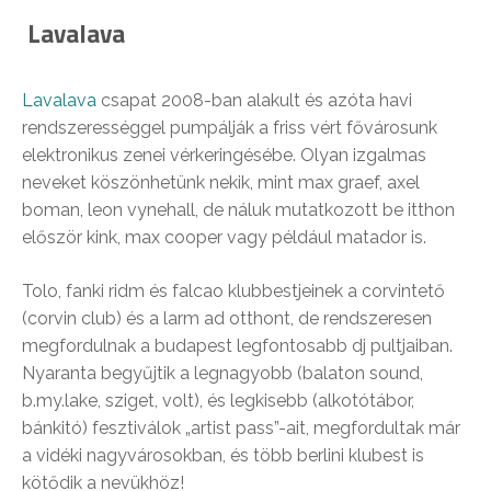
Lavalava
Lavalava
csapat 2008-ban alakult és azóta havi
rendszerességgel pumpálják a friss vért fővárosunk
elektronikus zenei vérkeringésébe. Olyan izgalmas
neveket köszönhetünk nekik, mint max graef, axel
boman, leon vynehall, de náluk mutatkozott be itthon
először kink, max cooper vagy például matador is.
Tolo, fanki ridm és falcao klubbestjeinek a corvintető
(corvin club) és a larm ad otthont, de rendszeresen
megfordulnak a budapest legfontosabb dj pultjaiban.
Nyaranta begyűjtik a legnagyobb (balaton sound,
b.my.lake, sziget, volt), és legkisebb (alkotótábor,
bánkitó) fesztiválok „artist pass”-ait, megfordultak már
a vidéki nagyvárosokban, és több berlini klubest is
kötődik a nevükhöz!