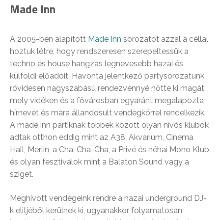
Made Inn
A 2005-ben alapított
Made Inn
sorozatot azzal a céllal
hoztuk létre, hogy rendszeresen szerepeltessük a
techno és house hangzás legnevesebb hazai és
külföldi előadóit. Havonta jelentkező partysorozatunk
rövidesen nagyszabású rendezvénnyé nőtte ki magát,
mely vidéken és a fővárosban egyaránt megalapozta
hírnevét és mára állandosult vendégkörrel rendelkezik.
A made inn partiknak többek között olyan nívós klubok
adtak otthon eddig mint az A38, Akvarium, Cinema
Hall, Merlin, a Cha-Cha-Cha, a Privé és néhai Mono Klub
és olyan fesztiválok mint a Balaton Sound vagy a
sziget.
Meghívott vendégeink rendre a hazai underground DJ-
k elitjéből kerülnek ki, ugyanakkor folyamatosan