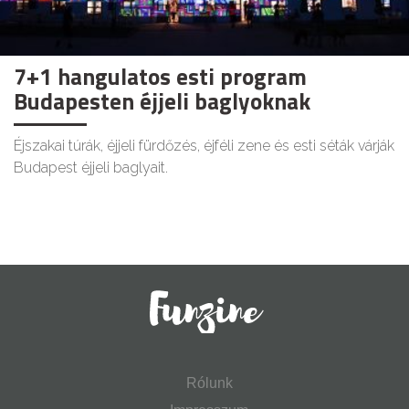
7+1 hangulatos esti program
Budapesten éjjeli baglyoknak
Éjszakai túrák, éjjeli fürdőzés, éjféli zene és esti séták várják
Budapest éjjeli baglyait.
Rólunk