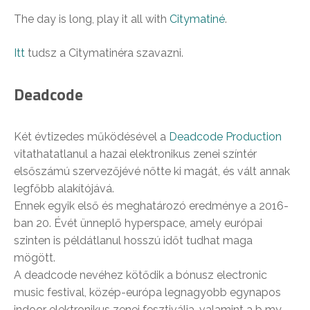
The day is long, play it all with
Citymatiné
.
Itt
tudsz a Citymatinéra szavazni.
Deadcode
Két évtizedes működésével a
Deadcode Production
vitathatatlanul a hazai elektronikus zenei színtér
elsőszámú szervezőjévé nőtte ki magát, és vált annak
legfőbb alakítójává.
Ennek egyik első és meghatározó eredménye a 2016-
ban 20. Évét ünneplő hyperspace, amely európai
szinten is példátlanul hosszú időt tudhat maga
mögött.
A deadcode nevéhez kötődik a bónusz electronic
music festival, közép-európa legnagyobb egynapos
indoor elektronikus zenei fesztiválja, valamint a b my