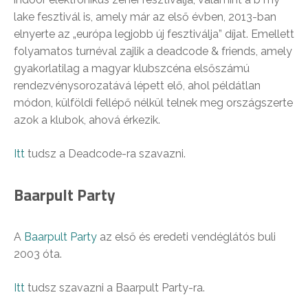
lake fesztivál is, amely már az első évben, 2013-ban
elnyerte az „európa legjobb új fesztiválja” díjat. Emellett
folyamatos turnéval zajlik a deadcode & friends, amely
gyakorlatilag a magyar klubszcéna elsőszámú
rendezvénysorozatává lépett elő, ahol példátlan
módon, külföldi fellépő nélkül telnek meg országszerte
azok a klubok, ahová érkezik.
Itt
tudsz a Deadcode-ra szavazni.
Baarpult Party
A
Baarpult Party
az első és eredeti vendéglátós buli
2003 óta.
Itt
tudsz szavazni a Baarpult Party-ra.