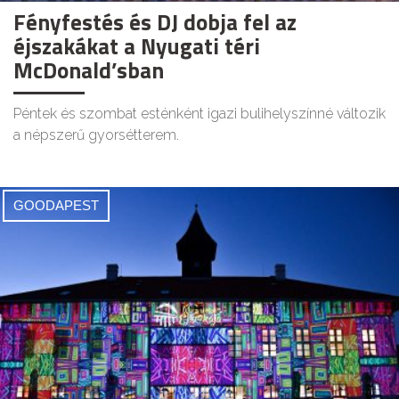
Fényfestés és DJ dobja fel az
éjszakákat a Nyugati téri
McDonald’sban
Péntek és szombat esténként igazi bulihelyszínné változik
a népszerű gyorsétterem.
GOODAPEST