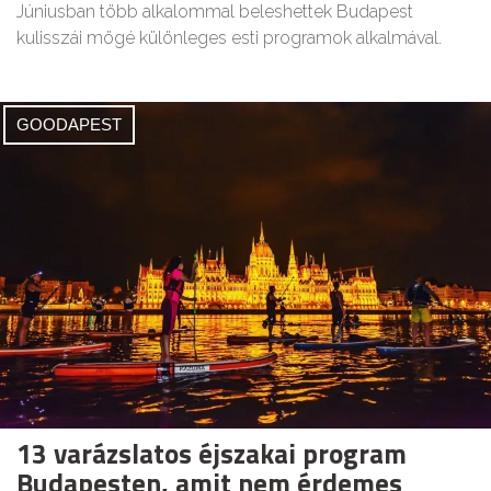
Júniusban több alkalommal beleshettek Budapest
kulisszái mögé különleges esti programok alkalmával.
GOODAPEST
13 varázslatos éjszakai program
Budapesten, amit nem érdemes