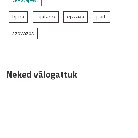
Goodapest
bpna
díjátadó
éjszaka
parti
szavazás
Neked válogattuk