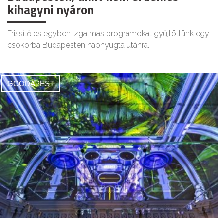
kihagyni nyáron
Frissítő és egyben izgalmas programokat gyűjtöttünk egy
csokorba Budapesten napnyugta utánra.
GOODAPEST