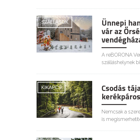
Ünnepi han
SZÁLLÁSOK
vár az Őrs
vendégház
A reBORONA Ven
szálláshelynek b
Csodás táj
KIKAPCS
kerékpáros
Nemcsak a szerek
is megismerhetit