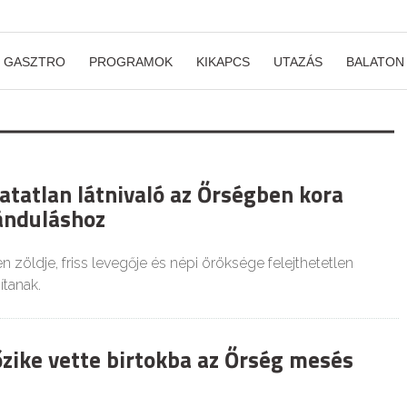
GASZTRO
PROGRAMOK
KIKAPCS
UTAZÁS
BALATON
atatlan látnivaló az Őrségben kora
ránduláshoz
 zöldje, friss levegője és népi öröksége felejthetetlen
ítanak.
őzike vette birtokba az Őrség mesés