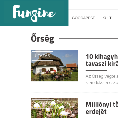
GOODAPEST
KULT
Őrség
10 kihagyh
UTAZÁS
tavaszi ki
Az Őrség végtelen
kirándulásra csáb
Milliónyi t
UTAZÁS
erdejét