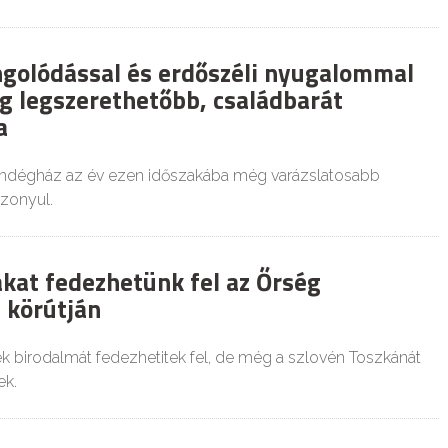
golódással és erdőszéli nyugalommal
ég legszerethetőbb, családbarát
a
dégház az év ezen időszakába még varázslatosabb
izonyul.
akat fedezhetünk fel az Őrség
 körútján
 birodalmát fedezhetitek fel, de még a szlovén Toszkánát
ek.