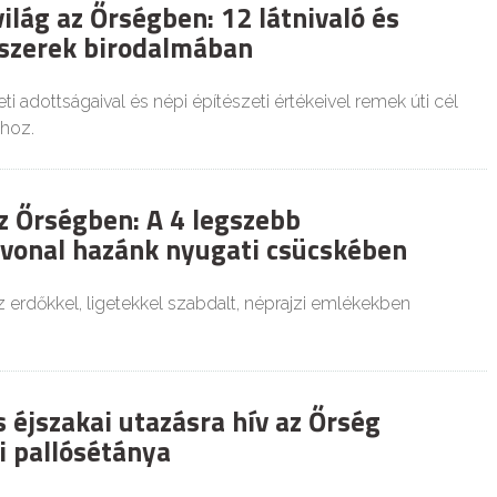
ilág az Őrségben: 12 látnivaló és
szerek birodalmában
ti adottságaival és népi építészeti értékeivel remek úti cél
khoz.
z Őrségben: A 4 legszebb
vonal hazánk nyugati csücskében
 erdőkkel, ligetekkel szabdalt, néprajzi emlékekben
 éjszakai utazásra hív az Őrség
i pallósétánya