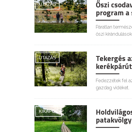
Őszi csodav
UTAZÁS
program a 
Páratlan természe
őszi kiránduláso
Tekergés a
UTAZÁS
kerékpárút
Fedezzétek fel az
gazdag vidéket.
Holdvilágos
KIKAPCS
patakvölgy