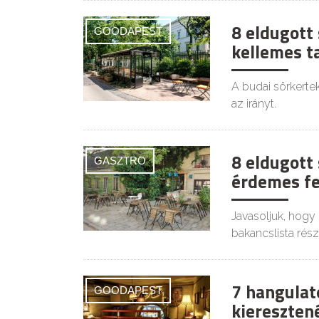
8 eldugott
GOODAPEST
kellemes t
A budai sörkertek
az irányt.
8 eldugott
GASZTRO
érdemes fe
Javasoljuk, hogy 
bakancslista rész
7 hangulat
GOODAPEST
kiereszten