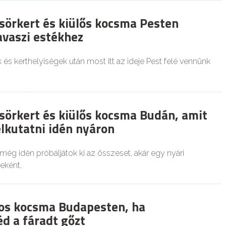
 sörkert és kiülős kocsma Pesten
avaszi estékhez
 és kerthelyiségek után most itt az ideje Pest felé vennünk
 sörkert és kiülős kocsma Budán, amit
lkutatni idén nyáron
még idén próbáljátok ki az összeset, akár egy nyári
eként.
os kocsma Budapesten, ha
éd a fáradt gőzt