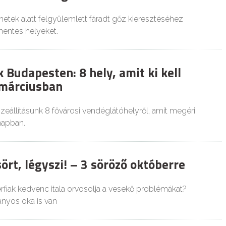
tek alatt felgyülemlett fáradt gőz kieresztéséhez
mentes helyeket.
Budapesten: 8 hely, amit ki kell
márciusban
zeállításunk 8 fővárosi vendéglátóhelyről, amit megéri
napban.
ört, légyszi! – 3 söröző októberre
rfiak kedvenc itala orvosolja a vesekő problémákat?
yos oka is van