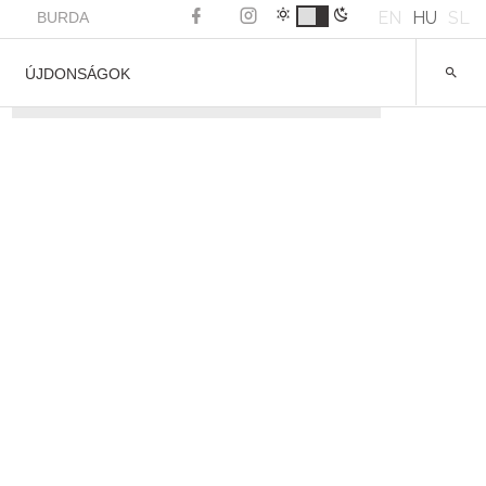
EN
HU
SL
BURDA
ÚJDONSÁGOK