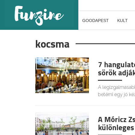
GOODAPEST
KULT
kocsma
7 hangulat
GASZTRO
sörök adjá
A legizgalmasab
betérni egy jó k
A Móricz Z
GASZTRO
különleges