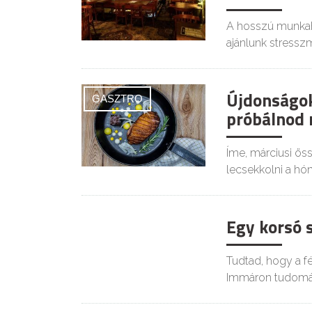
A hosszú munkahe
ajánlunk stressz
Újdonságok 
GASZTRO
próbálnod 
Íme, márciusi öss
lecsekkolni a hó
Egy korsó s
GASZTRO
Tudtad, hogy a fé
Immáron tudomán