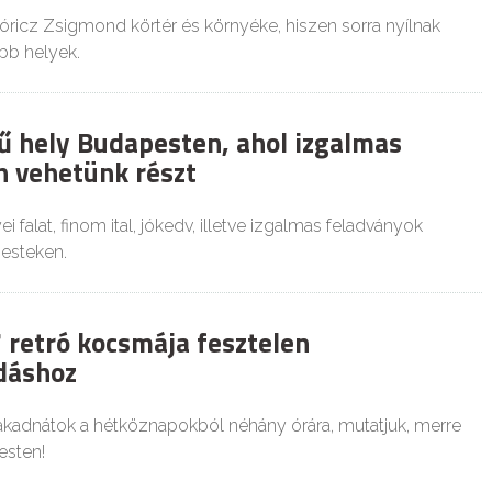
Móricz Zsigmond körtér és környéke, hiszen sorra nyílnak
bb helyek.
ű hely Budapesten, ahol izgalmas
n vehetünk részt
falat, finom ital, jókedv, illetve izgalmas feladványok
zesteken.
 retró kocsmája fesztelen
dáshoz
akadnátok a hétköznapokból néhány órára, mutatjuk, merre
esten!