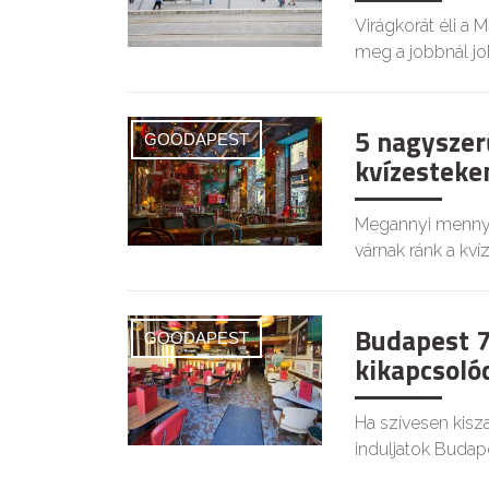
Virágkorát éli a 
meg a jobbnál jo
5 nagyszer
GOODAPEST
kvízesteke
Megannyi mennyei 
várnak ránk a kví
Budapest 7
GOODAPEST
kikapcsoló
Ha szívesen kisz
induljatok Budap