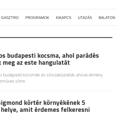
GASZTRO
PROGRAMOK
KIKAPCS
UTAZÁS
BALATON
os budapesti kocsma, ahol parádés
k meg az este hangulatát
b budapesti kocsmák és sörszaküzletek, ahová élmény
ézműves sörre.
sigmond körtér környékének 5
 helye, amit érdemes felkeresni