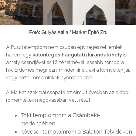
Fotó: Gulyás Attila / Market Építő Zrt.
A Pusztatemplom nem csupán egy régészeti emlék,
hanem egy
különleges hangulatú kirándulóhely
is,
amely csendjével és történelmével lassabb tempóra
hív. Érdemes megnézni mindenkinek, aki a környéken jár,
vagy hazai romemlékek nyomába ered.
A Market szakmai csapata az elmúlt években az alábbi
romemlékek megóvásában vett részt:
Töki templomrom a Zsámbéki-
medencében,
Kövesdi templomrom a Balaton-felvidéken,