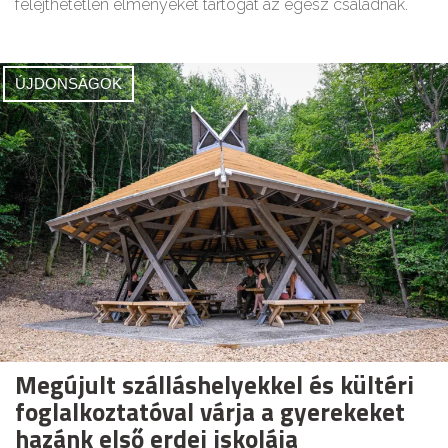
felejthetetlen élményeket tartogat az egész családnak.
ÚJDONSÁGOK
Megújult szálláshelyekkel és kültéri
foglalkoztatóval várja a gyerekeket
hazánk első erdei iskolája