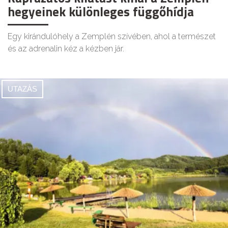
hegyeinek különleges függőhídja
Egy kirándulóhely a Zemplén szívében, ahol a természet
és az adrenalin kéz a kézben jár.
UTAZÁS