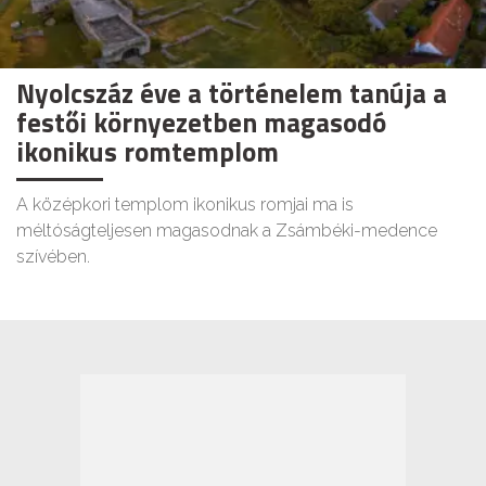
Nyolcszáz éve a történelem tanúja a
festői környezetben magasodó
ikonikus romtemplom
A középkori templom ikonikus romjai ma is
méltóságteljesen magasodnak a Zsámbéki-medence
szívében.