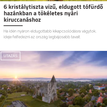
6 kristálytiszta vizű, eldugott tófürdő
hazánkban a tökéletes nyári
kiruccanáshoz
Ha idén nyáron eldugottabb kikapcsolódásra vágytok,
ideje felfedezni az ország legbájosabb tavait.
UTAZÁS