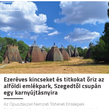
UTAZÁS
Ezeréves kincseket és titkokat őriz az
alföldi emlékpark, Szegedtől csupán
egy karnyújtásnyira
Az Ópusztaszeri Nemzeti Történeti Emlékpark