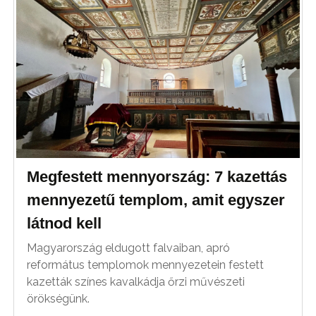
Megfestett mennyország: 7 kazettás
mennyezetű templom, amit egyszer
látnod kell
Magyarország eldugott falvaiban, apró
református templomok mennyezetein festett
kazetták színes kavalkádja őrzi művészeti
örökségünk.