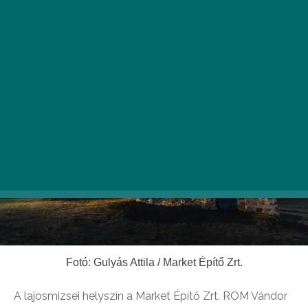
az egykori Mizse falu világába. (x)
Fotó: Gulyás Attila / Market Építő Zrt.
A lajosmizsei helyszín a Market Építő Zrt. ROM Vándor