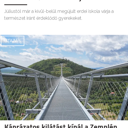
Júliustól már a kívül-belül megújult erdei iskola várja a
természet iránt érdeklődő gyerekeket.
UTAZÁS
Káprázatos kilátást kínál a Zemplén