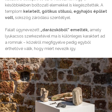
későbbiekben boltozati elemekkel is kiegészítették. A
templom
keletelt, gótikus stílusú, egyhajós épület
volt,
sokszög záródású szentéllyel.
Falait úgynevezett
„darázskőből” emelték,
amely
lyukacsos szerkezetével ma is különleges karaktert ad
a romnak – közelről megfigyelve pedig egyből
érthetővé válik, hogy miért nevezik így.