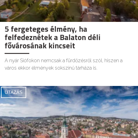
5 fergeteges élmény, ha
felfedeznétek a Balaton déli
fővárosának kincseit
A nyár Siófokon nemcsak a fürdőzésről szól, hiszen a
város ekkor élmények sokszínű tárháza is.
UTAZÁS