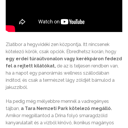
Zlatibor a hegyvidéki zen központja. Itt nincsenek
kötelező körök, csak opciók. Ébredhetsz korán, hogy
egy erdei túraútvonalon vagy kerékpáron fedezd
fel a rejtett kilátókat,
de az is teljesen rendben van,
ha a napot egy panorámás wellness szállodában
indítod, és csak a természet lágy zöldjét bámulod a
jakuzziból.
Ha pedig még mélyebbre mennél a vadregényes
tájban,
a Tara Nemzeti Park kötelező megálló.
Amikor megpillantod a Drina folyó smaragdzöld
kanyarulatait és a vízből kinövő, ikonikus magányos