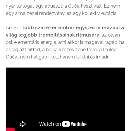
nyár tartogat egy aduászt: a Guča Fesztivált. Ez nem
egy sima zenei rendezvény, ez egy kollektív extázis.
Amikor
több százezer ember egyszerre mozdul a
világ legjobb trombitásainak ritmusára
, az olyan
ősi, elementáris energia, ami akkor is magával ragad, ha
addig azt hitted, a balkáni rezes zene távol áll tőled.
Gučát nem hallgatni kell, hanem túlélni és imádni.