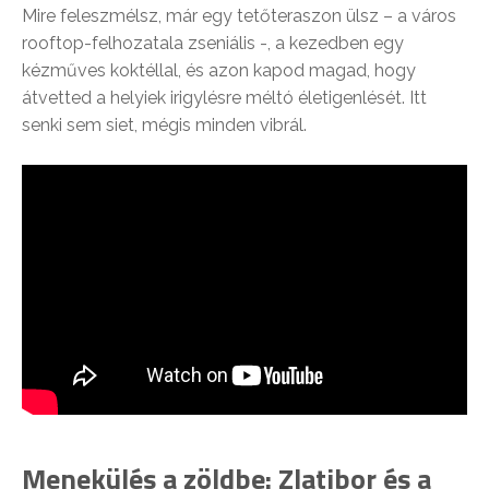
Mire feleszmélsz, már egy tetőteraszon ülsz – a város
rooftop-felhozatala zseniális -, a kezedben egy
kézműves koktéllal, és azon kapod magad, hogy
átvetted a helyiek irigylésre méltó életigenlését. Itt
senki sem siet, mégis minden vibrál.
Menekülés a zöldbe: Zlatibor és a