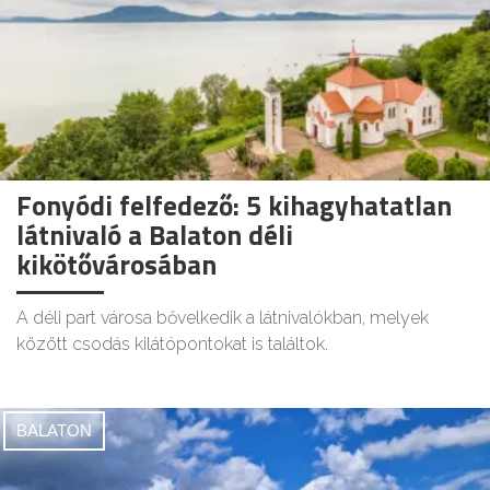
Fonyódi felfedező: 5 kihagyhatatlan
látnivaló a Balaton déli
kikötővárosában
A déli part városa bővelkedik a látnivalókban, melyek
között csodás kilátópontokat is találtok.
BALATON