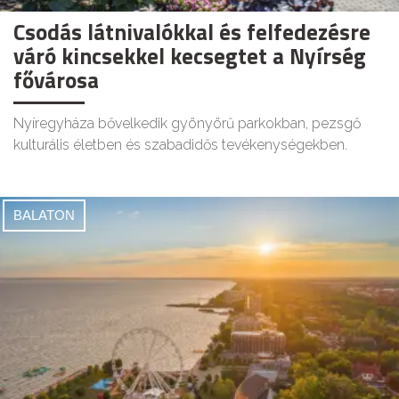
Csodás látnivalókkal és felfedezésre
váró kincsekkel kecsegtet a Nyírség
fővárosa
Nyíregyháza bővelkedik gyönyörű parkokban, pezsgő
kulturális életben és szabadidős tevékenységekben.
BALATON