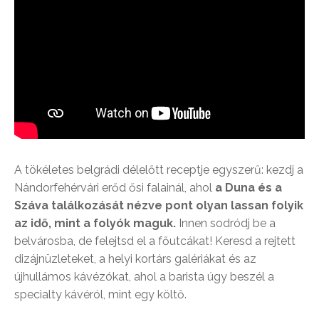
A tökéletes belgrádi délelőtt receptje egyszerű: kezdj a
Nándorfehérvári erőd ősi falainál, ahol
a Duna és a
Száva találkozását nézve pont olyan lassan folyik
az idő, mint a folyók maguk.
Innen sodródj be a
belvárosba, de felejtsd el a főutcákat! Keresd a rejtett
dizájnüzleteket, a helyi kortárs galériákat és az
újhullámos kávézókat, ahol a barista úgy beszél a
specialty kávéról, mint egy költő.