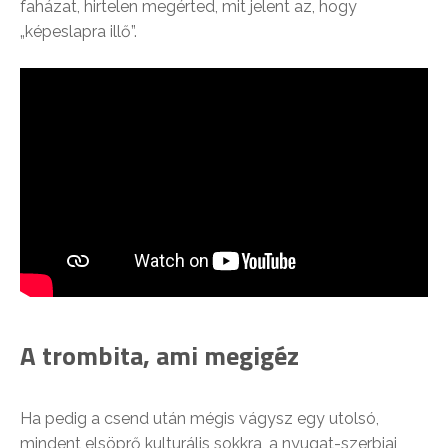
faházat, hirtelen megérted, mit jelent az, hogy
„képeslapra illő”.
A trombita, ami megigéz
Ha pedig a csend után mégis vágysz egy utolsó,
mindent elsöprő kulturális sokkra, a nyugat-szerbiai