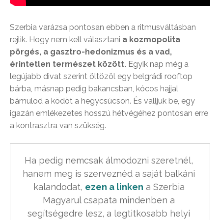
Szerbia varázsa pontosan ebben a ritmusváltásban
rejlik. Hogy nem kell választani
a kozmopolita
pörgés, a gasztro-hedonizmus és a vad,
érintetlen természet között.
Egyik nap még a
legújabb divat szerint öltözöl egy belgrádi rooftop
bárba, másnap pedig bakancsban, kócos hajjal
bámulod a ködöt a hegycsúcson. És valljuk be, egy
igazán emlékezetes hosszú hétvégéhez pontosan erre
a kontrasztra van szükség.
Ha pedig nemcsak álmodozni szeretnél, 
hanem meg is szerveznéd a saját balkáni 
kalandodat, 
ezen a linken
 a Szerbia 
Magyarul csapata mindenben a 
segítségedre lesz, a legtitkosabb helyi 