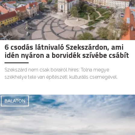
6 csodás látnivaló Szekszárdon, ami
idén nyáron a borvidék szívébe csábít
Szekszárd nem csak borairól híres: Tolna megye
székhelye tele van építészeti, kulturális csemegével.
BALATON