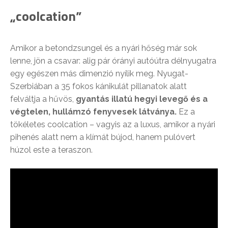
„coolcation”
Amikor a betondzsungel és a nyári hőség már sok
lenne, jön a csavar: alig pár órányi autóútra délnyugatra
egy egészen más dimenzió nyílik meg. Nyugat-
Szerbiában a 35 fokos kánikulát pillanatok alatt
felváltja a hűvös,
gyantás illatú hegyi levegő és a
végtelen, hullámzó fenyvesek látványa.
Ez a
tökéletes coolcation – vagyis az a luxus, amikor a nyári
pihenés alatt nem a klímát bújod, hanem pulóvert
húzol este a teraszon.