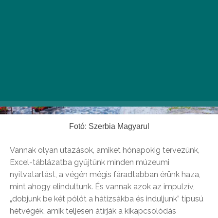
Fotó: Szerbia Magyarul
Vannak olyan utazások, amiket hónapokig tervezünk,
Excel-táblázatba gyűjtünk minden múzeumi
nyitvatartást, a végén mégis fáradtabban érünk haza,
mint ahogy elindultunk. És vannak azok az impulzív,
„dobjunk be két pólót a hátizsákba és induljunk” típusú
hétvégék, amik teljesen átírják a kikapcsolódás