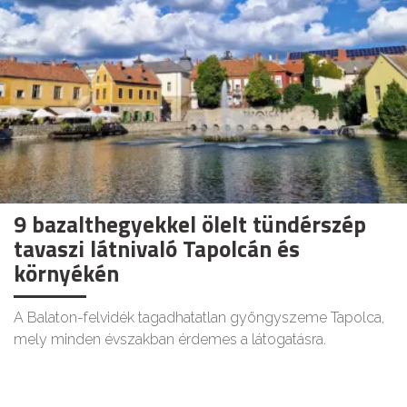
9 bazalthegyekkel ölelt tündérszép
tavaszi látnivaló Tapolcán és
környékén
A Balaton-felvidék tagadhatatlan gyöngyszeme Tapolca,
mely minden évszakban érdemes a látogatásra.