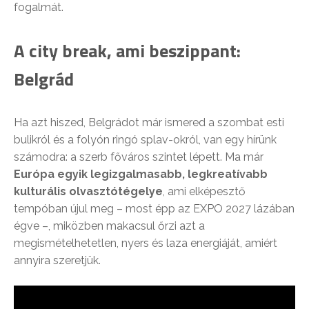
fogalmát.
A city break, ami beszippant:
Belgrád
Ha azt hiszed, Belgrádot már ismered a szombat esti
bulikról és a folyón ringó splav-okról, van egy hírünk
számodra: a szerb főváros szintet lépett. Ma már
Európa egyik legizgalmasabb, legkreatívabb
kulturális olvasztótégelye
, ami elképesztő
tempóban újul meg – most épp az EXPO 2027 lázában
égve –, miközben makacsul őrzi azt a
megismételhetetlen, nyers és laza energiáját, amiért
annyira szeretjük.