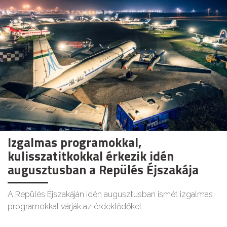
Izgalmas programokkal,
kulisszatitkokkal érkezik idén
augusztusban a Repülés Éjszakája
A Repülés Éjszakáján idén augusztusban ismét izgalmas
programokkal várják az érdeklődőket.