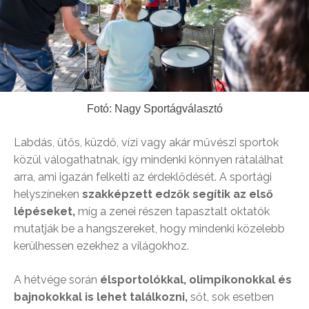
Fotó: Nagy Sportágválasztó
Labdás, ütős, küzdő, vízi vagy akár művészi sportok
közül válogathatnak, így mindenki könnyen rátalálhat
arra, ami igazán felkelti az érdeklődését.
A sportági
helyszíneken
szakképzett edzők segítik az első
lépéseket,
míg a zenei részen tapasztalt oktatók
mutatják be a hangszereket, hogy mindenki közelebb
kerülhessen ezekhez a világokhoz.
A hétvége során
élsportolókkal, olimpikonokkal és
bajnokokkal is lehet találkozni,
sőt, sok esetben