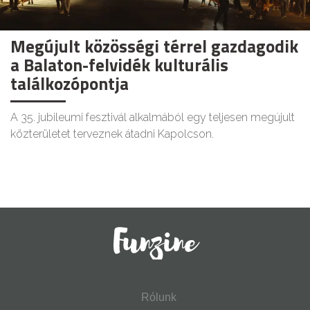
Megújult közösségi térrel gazdagodik
a Balaton-felvidék kulturális
találkozópontja
A 35. jubileumi fesztivál alkalmából egy teljesen megújult
közterületet terveznek átadni Kapolcson.
Rólunk