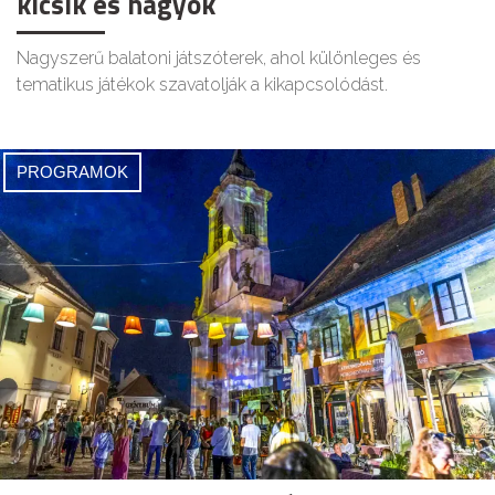
kicsik és nagyok
Nagyszerű balatoni játszóterek, ahol különleges és
tematikus játékok szavatolják a kikapcsolódást.
PROGRAMOK