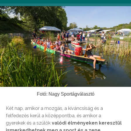
Fotó: Nagy Sportágválasztó
Két nap, amikor a mozgás, a kíváncsiság és a
felfedezés kerül a középpontba, és amikor a
gyerekek és a szülők
valódi élményeken keresztül
ismerkedhetnek meg a sport és a zene