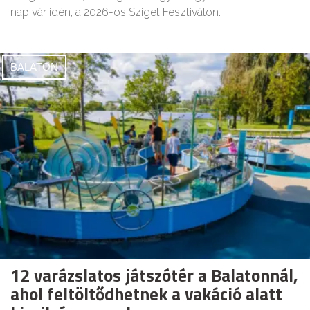
nap vár idén, a 2026-os Sziget Fesztiválon.
BALATON
12 varázslatos játszótér a Balatonnál,
ahol feltöltődhetnek a vakáció alatt