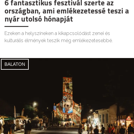
6 fantasztikus fesztivál szerte az
országban, ami emlékezetessé teszi a
nyár utolsó hónapját
Ezeken a helyszíneken a kikapcsolódást zenei és
kulturális élmények teszik még emlékezetesebbé.
BALATON