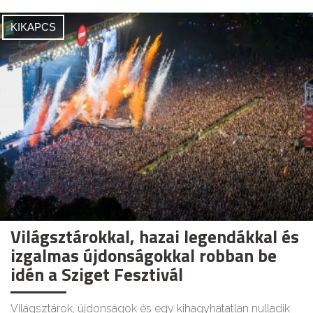
KIKAPCS
Világsztárokkal, hazai legendákkal és
izgalmas újdonságokkal robban be
idén a Sziget Fesztivál
Világsztárok, újdonságok és egy kihagyhatatlan nulladik