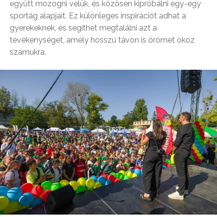
együtt mozogni velük, és közösen kipróbálni egy-egy
sportág alapjait.
Ez különleges inspirációt adhat a
gyerekeknek, és segíthet megtalálni azt a
tevékenységet, amely hosszú távon is örömet okoz
számukra.