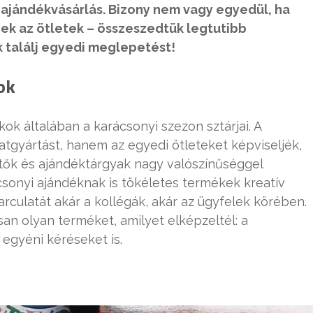
 ajándékvásárlás. Bizony nem vagy egyedül, ha
ek az ötletek – összeszedtük legtutibb
k találj egyedi meglepetést!
ok
ok általában a karácsonyi szezon sztárjai. A
tgyártást, hanem az egyedi ötleteket képviseljék,
ítők és ajándéktárgyak nagy valószínűséggel
sonyi ajándéknak is tökéletes termékek kreatív
arculatát akár a kollégák, akár az ügyfelek körében.
san olyan terméket, amilyet elképzeltél: a
egyéni kéréseket is.