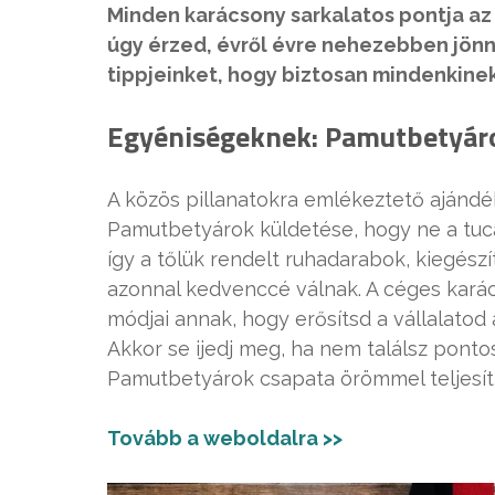
Minden karácsony sarkalatos pontja az
úgy érzed, évről évre nehezebben jönn
tippjeinket, hogy biztosan mindenkine
Egyéniségeknek: Pamutbetyár
A közös pillanatokra emlékeztető ajándék
Pamutbetyárok küldetése, hogy ne a tuca
így a tőlük rendelt ruhadarabok, kiegész
azonnal kedvenccé válnak. A céges karác
módjai annak, hogy erősítsd a vállalatod 
Akkor se ijedj meg, ha nem találsz ponto
Pamutbetyárok csapata örömmel teljesít 
Tovább a weboldalra >>