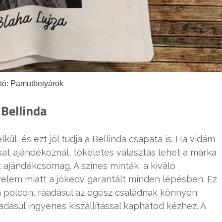
tó: Pamutbetyárok
 Bellinda
l, és ezt jól tudja a Bellinda csapata is. Ha vidám
okat ajándékoznál, tökéletes választás lehet a márka
x ajándékcsomag. A színes minták, a kiváló
elem miatt a jókedv garantált minden lépésben. Ez
a polcon, ráadásul az egész családnak könnyen
ásul ingyenes kiszállítással kaphatod kézhez. A