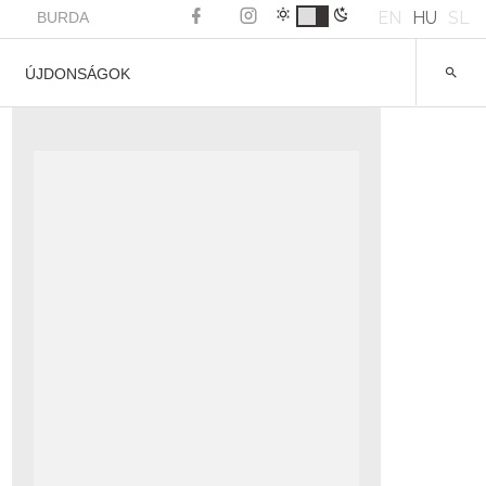
EN
HU
SL
BURDA
ÚJDONSÁGOK