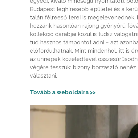
egyedi, kiváló minőségű nyomtatott pólói
Budapest leghíresebb épületei és a ker
talán félreeső terei is megelevenednek. 
hozzánk hasonlóan rajong gyönyörű fővár
kollekció darabjai közül is tudsz válogat
tud hasznos támpontot adni – azt azonba
előfordulhatnak. Mint mindenhol, itt is 
az ünnepek közeledtével összesűrűsödhe
végére tesszük: bizony borzasztó nehéz 
választani.
Tovább a weboldalra >>