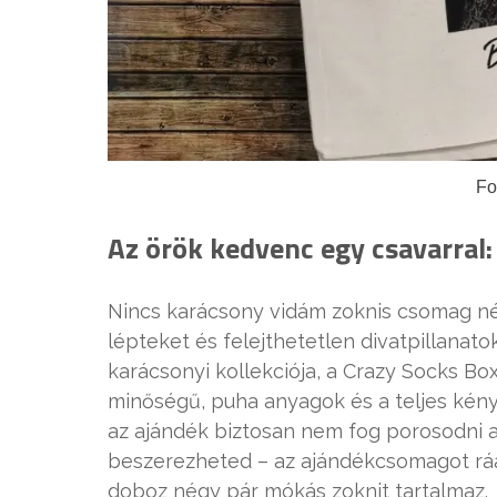
Fo
Az örök kedvenc egy csavarral:
Nincs karácsony vidám zoknis csomag nélkü
lépteket és felejthetetlen divatpillanat
karácsonyi kollekciója, a Crazy Socks Bo
minőségű, puha anyagok és a teljes kény
az ajándék biztosan nem fog porosodni 
beszerezheted – az ajándékcsomagot ráad
doboz négy pár mókás zoknit tartalmaz.