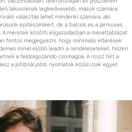
n, vászontáskáin, telefontokjain és poszterein
ületi lakosoknak legkedvesebb, mások számára
Kiváló választás lehet mindenki számára, aki
osunk építészetéért, de a balcsis és a járműves
ni. A méretek közötti eligazodásban a mérettáblázat
n fontos megjegyezni, hogy minimális eltérések
érdemes minél előbb leadni a rendeléseteket, hiszen
tnek a feldolgozandó csomagok. A rossz hírt a
lesz a jobbnál jobb nyomatok közül csak egyet