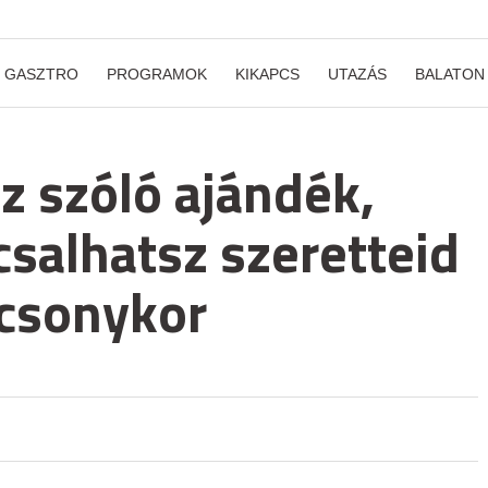
GASZTRO
PROGRAMOK
KIKAPCS
UTAZÁS
BALATON
ez szóló ajándék,
csalhatsz szeretteid
ácsonykor