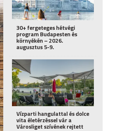
30+ fergeteges hétvégi
program Budapesten és
környékén – 2026.
augusztus 5-9.
Vízparti hangulattal és dolce
vita életérzéssel vár a
Városliget szívének rejtett