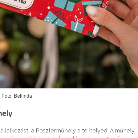
Fotó: Bellinda
hely
állalkozást, a Poszterműhely a te helyed! A műhely