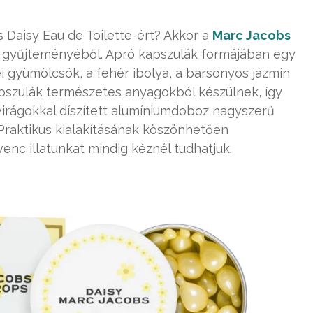
 Daisy Eau de Toilette-ért? Akkor a
Marc Jacobs
 a gyűjteményéből. Apró kapszulák formájában egy
ei gyümölcsök, a fehér ibolya, a bársonyos jázmin
 kapszulák természetes anyagokból készülnek, így
virágokkal díszített alumíniumdoboz nagyszerű
Praktikus kialakításának köszönhetően
enc illatunkat mindig kéznél tudhatjuk.