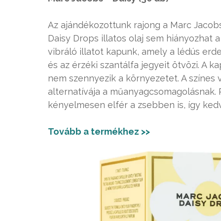
Az ajándékozottunk rajong a Marc Jacobs
Daisy Drops illatos olaj sem hiányozhat
vibráló illatot kapunk, amely a lédús erd
és az érzéki szantálfa jegyeit ötvözi. A
nem szennyezik a környezetet. A színes 
alternatívája a műanyagcsomagolásnak. 
kényelmesen elfér a zsebben is, így kedv
Tovább a termékhez >>