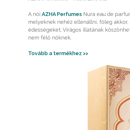
A női
AZHA Perfumes
Nura eau de parfum
melyeknek nehéz ellenállni, főleg akkor,
édességeket. Virágos illatának köszönhe
nem félő nőknek.
Tovább a termékhez >>