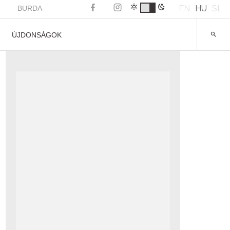
EN
HU
SL
BURDA
ÚJDONSÁGOK