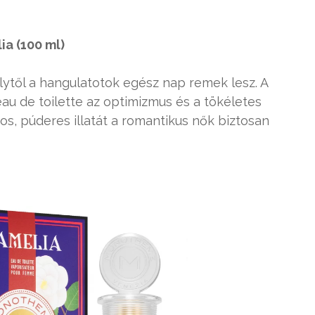
a (100 ml)
lytől a hangulatotok egész nap remek lesz. A
eau de toilette az optimizmus és a tökéletes
s, púderes illatát a romantikus nők biztosan