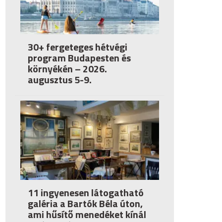
30+ fergeteges hétvégi
program Budapesten és
környékén – 2026.
augusztus 5-9.
11 ingyenesen látogatható
galéria a Bartók Béla úton,
ami hűsítő menedéket kínál