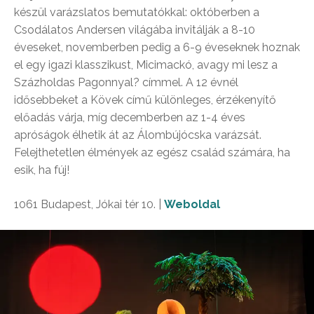
készül varázslatos bemutatókkal: októberben a
Csodálatos Andersen világába invitálják a 8-10
éveseket, novemberben pedig a 6-9 éveseknek hoznak
el egy igazi klasszikust, Micimackó, avagy mi lesz a
Százholdas Pagonnyal? címmel. A 12 évnél
idősebbeket a Kövek című különleges, érzékenyítő
előadás várja, míg decemberben az 1-4 éves
apróságok élhetik át az Álombújócska varázsát.
Felejthetetlen élmények az egész család számára, ha
esik, ha fúj!
1061 Budapest, Jókai tér 10.
|
Weboldal