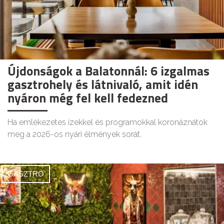
Újdonságok a Balatonnál: 6 izgalmas
gasztrohely és látnivaló, amit idén
nyáron még fel kell fedezned
Ha emlékezetes ízekkel és programokkal koronáznátok
meg a 2026-os nyári élmények sorát.
GASZTRO