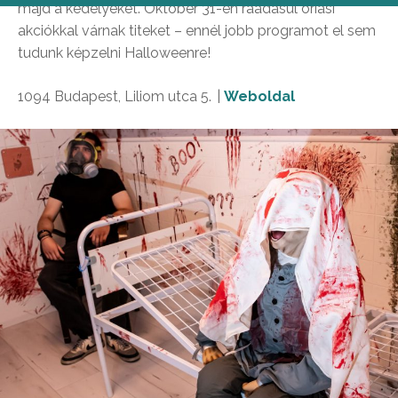
majd a kedélyeket. Október 31-én ráadásul óriási
akciókkal várnak titeket – ennél jobb programot el sem
tudunk képzelni Halloweenre!
1094 Budapest, Liliom utca 5. |
Weboldal