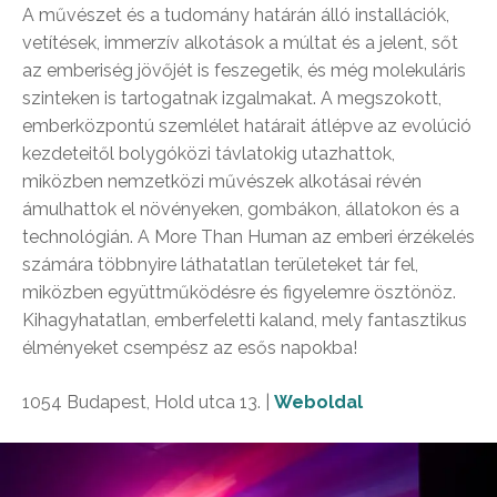
A művészet és a tudomány határán álló installációk,
vetítések, immerzív alkotások a múltat és a jelent, sőt
az emberiség jövőjét is feszegetik, és még molekuláris
szinteken is tartogatnak izgalmakat. A megszokott,
emberközpontú szemlélet határait átlépve az evolúció
kezdeteitől bolygóközi távlatokig utazhattok,
miközben nemzetközi művészek alkotásai révén
ámulhattok el növényeken, gombákon, állatokon és a
technológián. A More Than Human az emberi érzékelés
számára többnyire láthatatlan területeket tár fel,
miközben együttműködésre és figyelemre ösztönöz.
Kihagyhatatlan, emberfeletti kaland, mely fantasztikus
élményeket csempész az esős napokba!
1054 Budapest, Hold utca 13. |
Weboldal