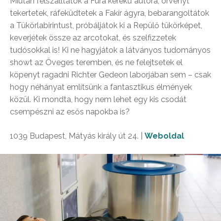
Miután felszálltatok a Fura kerekű autóra, örvényt
tekertetek, ráfeküdtetek a Fakír ágyra, bebarangoltátok
a Tükörlabirintust,
próbáljátok ki
a Repülő tükörképet,
keverjétek össze az arcotokat, és szelfizzetek
tudósokkal is! Ki ne hagyjátok a látványos tudományos
showt az Öveges teremben, és ne felejtsetek el
köpenyt ragadni Richter Gedeon laborjában sem – csak
hogy néhányat említsünk a fantasztikus élmények
közül. Ki mondta, hogy nem lehet egy kis csodát
csempészni az esős napokba is?
1039 Budapest, Mátyás király út 24. |
Weboldal