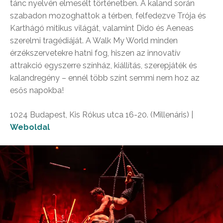
tánc nyelvén elmesélt történetben. A kaland során
szabadon mozoghattok a térben, felfedezve Trója és
Karthágó mitikus világát, valamint Dido és Aeneas
szerelmi tragédiáját. A Walk My World minden
érzékszervetekre hatni fog, hiszen az innovatív
attrakció egyszerre színház, kiállítás, szerepjáték és
kalandregény – ennél több színt semmi nem hoz az
esős napokba!
1024 Budapest, Kis Rókus utca 16-20. (Millenáris)
|
Weboldal