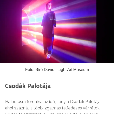
Fotó: Bíró Dávid | Light Art Museum
Csodák Palotája
Ha borúsra fordulna az idő, irány a Csodák Palotája,
ahol
száznál is több izgalmas felfedezés vár rátok
!