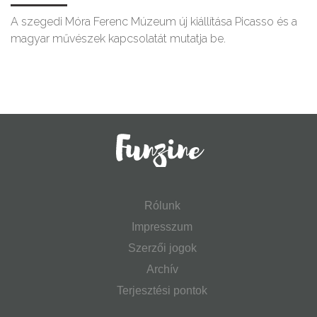
A szegedi Móra Ferenc Múzeum új kiállítása Picasso és a
magyar művészek kapcsolatát mutatja be.
Rólunk
Impresszum
Szerzői jogok
Archív
Terjesztési pontok