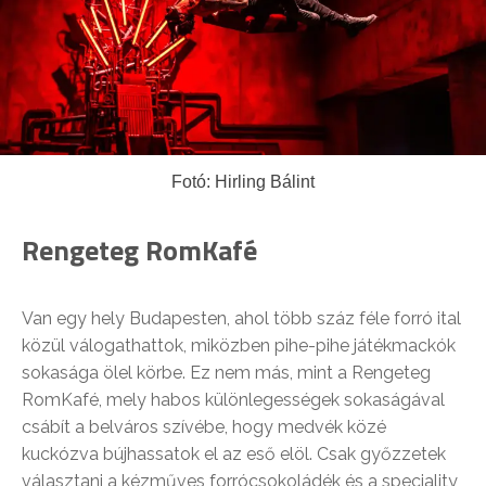
Fotó: Hirling Bálint
Rengeteg RomKafé
Van egy hely Budapesten, ahol több száz féle forró ital
közül válogathattok, miközben pihe-pihe játékmackók
sokasága ölel körbe. Ez nem más, mint a Rengeteg
RomKafé, mely habos különlegességek sokaságával
csábít a belváros szívébe, hogy medvék közé
kuckózva bújhassatok el az eső elöl. Csak győzzetek
választani a kézműves forrócsokoládék és a speciality