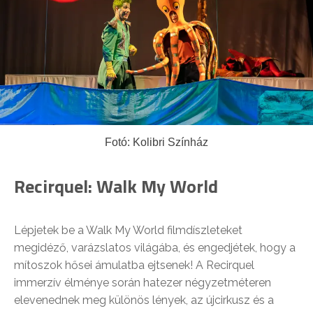
Fotó: Kolibri Színház
Recirquel: Walk My World
Lépjetek be a Walk My World filmdíszleteket
megidéző, varázslatos világába, és engedjétek, hogy a
mítoszok hősei ámulatba ejtsenek! A Recirquel
immerzív élménye során hatezer négyzetméteren
elevenednek meg különös lények, az újcirkusz és a