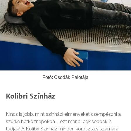
Fotó: Csodák Palotája
Kolibri Színház
Nincs is jobb, mint színházi élményeket csempészni a
szürke hétköznapokba – ezt már a legkisebbek is
tudják! A Kolibri Színház minden korosztály számára