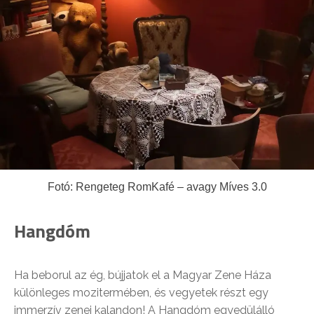
Fotó: Rengeteg RomKafé – avagy Míves 3.0
Hangdóm
Ha beborul az ég, bújjatok el a Magyar Zene Háza
különleges mozitermében, és vegyetek részt egy
immerzív zenei kalandon! A Hangdóm egyedülálló