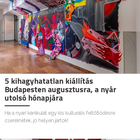
5 kihagyhatatlan kiállítás
Budapesten augusztusra, a nyár
utolsó hónapjára
Ha a nyári kánikulát egy kis kulturális feltöltődésre
cserélnétek, jó helyen jártok!