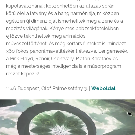
kupolavásznának köszönhetően az utazás során
körülölel a látvány és a hang harmóniája, miközben
egészen új dimenzióját ismerhetitek meg a zene és a
mozizás világának. Kényelmes babzsákfotelekben
ejtőzve tekinthettek meg animációs,
művészettörténeti és még kortárs filmeket is, mindezt
360 fokos panorámavetítésként élvezve. Lengemesék,
a Pink Floyd, Renoir, Csontváry, Platon Karataev és
még a mesterséges intelligencia is a műsorprogram
részét képezik!
1146 Budapest, Olof Palme sétány 3.
|
Weboldal