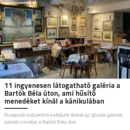
11 ingyenesen látogatható galéria a
Bartók Béla úton, ami hűsítő
menedéket kínál a kánikulában
Budapesti kultúrkörre invitálunk titeket az újbudai galériák
paradicsomába, a Bartók Béla útra.