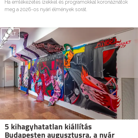
Ha emlékezetes ízekkel és programokkal koronáznátok
meg a 2026-os nyári élmények sorát.
KULT
5 kihagyhatatlan kiállítás
Budapesten augusztusra, a nyár