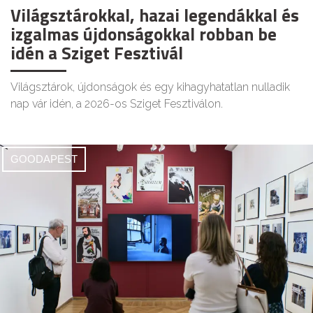
Világsztárokkal, hazai legendákkal és
izgalmas újdonságokkal robban be
idén a Sziget Fesztivál
Világsztárok, újdonságok és egy kihagyhatatlan nulladik
nap vár idén, a 2026-os Sziget Fesztiválon.
GOODAPEST