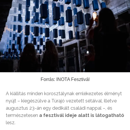
Forrás: INOTA Fesztivál
A kiállítás minden korosztálynak emlékezetes élményt
nyújt – kiegészülve a Túrajó vezetett sétáival, illetve
augusztus 23-án egy dedikált családi nappal –, és
természetesen
a fesztivál ideje alatt is látogatható
lesz.