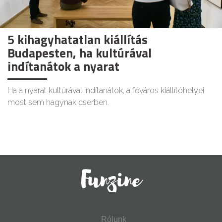
5 kihagyhatatlan kiállítás
Budapesten, ha kultúrával
indítanátok a nyarat
Ha a nyarat kultúrával indítanátok, a főváros kiállítóhelyei
most sem hagynak cserben.
Rólunk