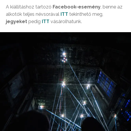
A kiállításhoz tartozó
Facebook-esemény
, benne az
alkotók teljes névsorával
ITT
tekinthető meg,
jegyeket
pedig
ITT
vásárolhatunk.