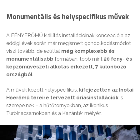
Monumentális és helyspecifikus művek
A FÉNYERŐMŰ kiállítás installációinak koncepciója az
eddigi évek során már megismert gondolkodásmódot
viszi tovább, de ezúttal
még komplexebb és
monumentálisabb
formában: több mint
20 fény- és
képzőművészeti alkotás érkezett, 7 különböző
országból
.
A művek között helyspecifikus,
kifejezetten az Inotai
Hőerőmű tereire tervezett óriásinstallációk
is
szerepelnek – a hűtőtornyokban, az ikonikus
Turbinacsarnokban és a Kazántér mélyén.