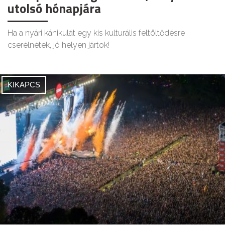
utolsó hónapjára
Ha a nyári kánikulát egy kis kulturális feltöltődésre
cserélnétek, jó helyen jártok!
KIKAPCS