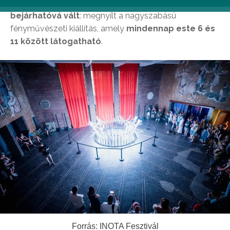
24. között a terület teljes egészében
bejárhatóvá vált
: megnyílt a nagyszabású
fényművészeti kiállítás, amely
mindennap este 6 és
11 között látogatható
.
Forrás: INOTA Fesztivál