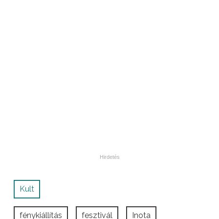
Kult
fénykiállítás
fesztivál
Inota