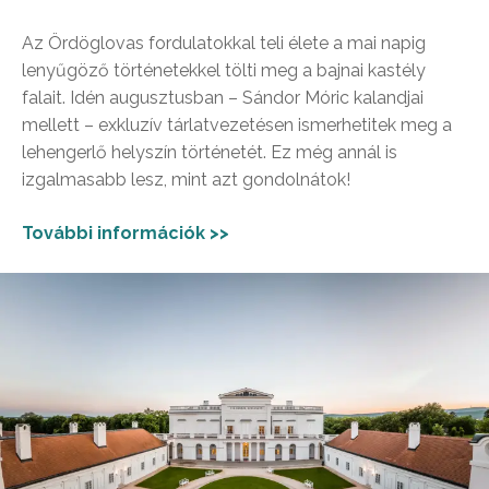
Az Ördöglovas fordulatokkal teli élete a mai napig
lenyűgöző történetekkel tölti meg a bajnai kastély
falait. Idén augusztusban – Sándor Móric kalandjai
mellett – exkluzív tárlatvezetésen ismerhetitek meg a
lehengerlő helyszín történetét. Ez még annál is
izgalmasabb lesz, mint azt gondolnátok!
További információk >>