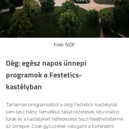
Fotó: NÖF
Dég: egész napos ünnepi
programok a Festetics-
kastélyban
Tartalmas programokból a dégi Festetics-kastélynál
sem lesz hiány: tematikus tárlatvezetések, kisvonatos
túrák és a kastélykert felfedezése teszi felejthetetlenné
az ünnepet. Csak győzzetek válogatni a történelmi