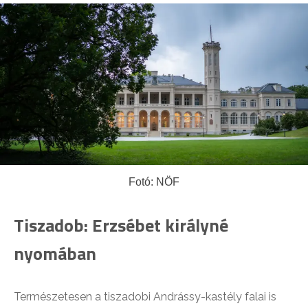
Fotó: NÖF
Tiszadob: Erzsébet királyné
nyomában
Természetesen a tiszadobi Andrássy-kastély falai is