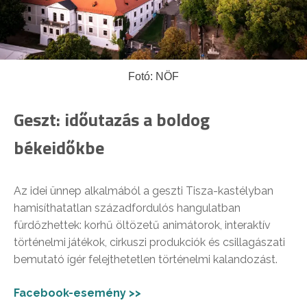
Fotó: NÖF
Geszt: időutazás a boldog
békeidőkbe
Az idei ünnep alkalmából a geszti Tisza-kastélyban
hamisíthatatlan századfordulós hangulatban
fürdőzhettek: korhű öltözetű animátorok, interaktív
történelmi játékok, cirkuszi produkciók és csillagászati
bemutató ígér felejthetetlen történelmi kalandozást.
Facebook-esemény >>