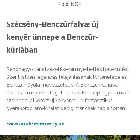
Fotó: NÖF
Szécsény-Benczúrfalva: új
kenyér ünnepe a Benczúr-
kúriában
Rendhagyó tárlatvezetéseken nyerhettek betekintést
Szent István legendás felajánlásának történetébe és
Benczúr Gyula művészetébe. A Benczúr-kúriában
ráadásul minden látogató ajándékba kap egy nemzeti
szalaggal átkötött új kenyeret – a fantasztikus
gyerekprogram-kínálat pedig már csak hab a tortán!
Facebook-esemény >>