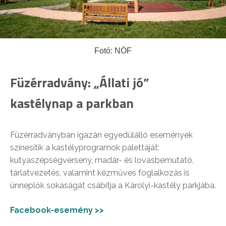
Fotó: NÖF
Füzérradvány: „Állati jó”
kastélynap a parkban
Füzérradványban igazán egyedülálló események
színesítik a kastélyprogramok palettáját:
kutyaszépségverseny, madár- és lovasbemutató,
tárlatvezetés, valamint kézműves foglalkozás is
ünneplők sokaságát csábítja a Károlyi-kastély parkjába.
Facebook-esemény >>