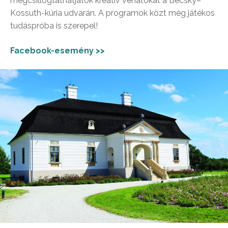
megcsillogtathatjátok kreatív vénátokat a Becsky–
Kossuth-kúria udvarán. A programok közt még játékos
tudáspróba is szerepel!
Facebook-esemény >>