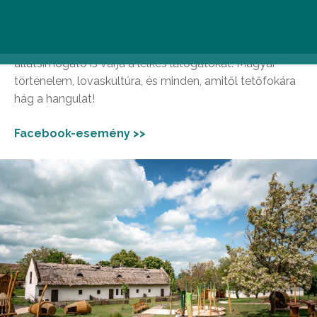
csapnak össze fogathajtók és paripáik. A verseny
izgalmai mellett ráadásul kézműves foglalkozások,
vásári portékák, hagyományőrző programok és
állatsimogató is várja a lelkes látogatókat. Magyar
történelem, lovaskultúra, és minden, amitől tetőfokára
hág a hangulat!
Facebook-esemény >>