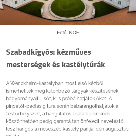
Fotó: NÖF
Szabadkígyós: kézműves
mesterségek és kastélytúrák
A Wenckheim-kastélyban most első kézből
ismerhetitek meg különböző tárgyak készítésének
hagyományait – sőt, ki is próbálhatjátok őket! A
pincétől-padlásig túra során bebarangolhatjátok a
festői helyszínt, a hangulatos családi pikniknek
köszönhetően pedig garantáltan önfeledt nevetéstől
lesz hangos a meseszép kastély parkja idén augusztus