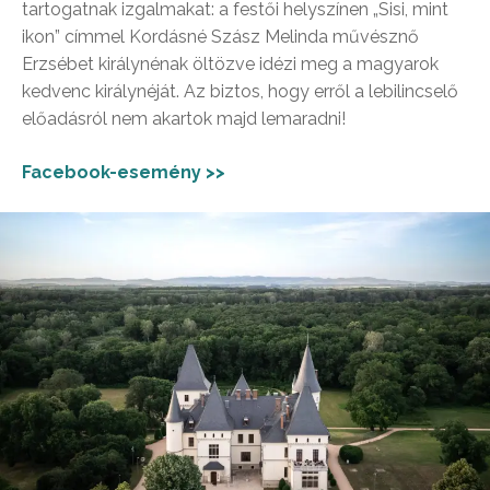
tartogatnak izgalmakat: a festői helyszínen „Sisi, mint
ikon” címmel Kordásné Szász Melinda művésznő
Erzsébet királynénak öltözve idézi meg a magyarok
kedvenc királynéját. Az biztos, hogy erről a lebilincselő
előadásról nem akartok majd lemaradni!
Facebook-esemény >>