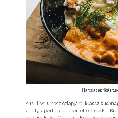
Harcsapaprikás túró
A Puli és Juhász étlapjáról
klasszikus ma
pontytepertő, gödöllői töltött csirke, B
aranygaluska. Mindemellett a kínálatba