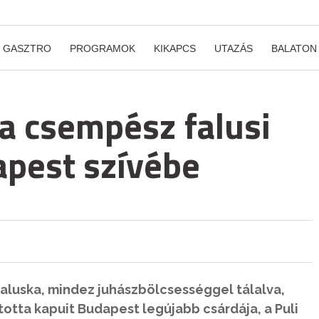
GASZTRO
PROGRAMOK
KIKAPCS
UTAZÁS
BALATON
a csempész falusi
apest szívébe
galuska, mindez juhászbölcsességgel tálalva,
otta kapuit Budapest legújabb csárdája, a Puli