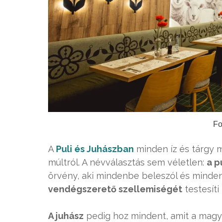
Fo
A
Puli és Juhászban
minden íz és tárgy m
múltról. A névválasztás sem véletlen:
a p
örvény, aki mindenbe beleszól és minde
vendégszerető szellemiségét
testesíti
A juhász
pedig hoz mindent, amit a magya