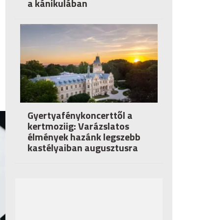
a kánikulában
Gyertyafénykoncerttől a
kertmoziig: Varázslatos
élmények hazánk legszebb
kastélyaiban augusztusra