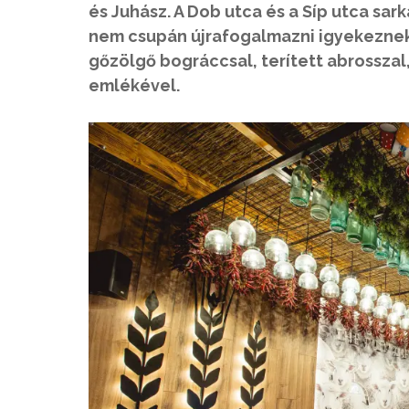
és Juhász. A Dob utca és a Síp utca 
nem csupán újrafogalmazni igyekeznek,
gőzölgő bográccsal, terített abrossza
emlékével.