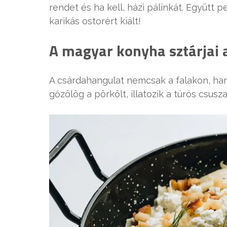
rendet és ha kell, házi pálinkát. Együtt p
karikás ostorért kiált!
A magyar konyha sztárjai 
A csárdahangulat nemcsak a falakon, han
gőzölög a pörkölt, illatozik a túrós csu