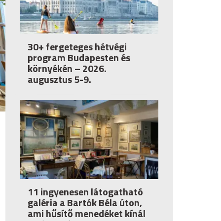
30+ fergeteges hétvégi
program Budapesten és
környékén – 2026.
augusztus 5-9.
11 ingyenesen látogatható
galéria a Bartók Béla úton,
ami hűsítő menedéket kínál