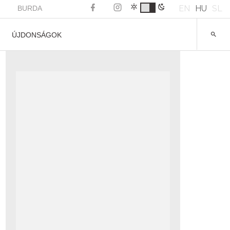
EN
HU
SL
BURDA
ÚJDONSÁGOK