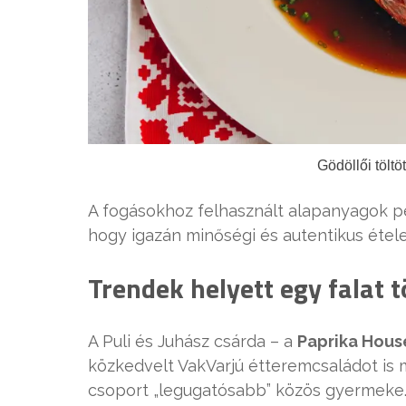
Gödöllői töltö
A fogásokhoz felhasznált alapanyagok p
hogy igazán minőségi és autentikus étele
Trendek helyett egy falat 
A Puli és Juhász csárda – a
Paprika Hou
közkedvelt VakVarjú étteremcsaládot is 
csoport „legugatósabb” közös gyermeke