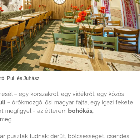
tó: Puli és Juhász
esél – egy korszakról, egy vidékről, egy közös
uli
– örökmozgó, ősi magyar fajta, egy igazi fekete
nt megfigyel – az étterem
bohókás,
 meg.
r puszták tudnak: derűt, bölcsességet, csendes