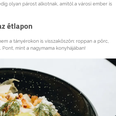
edig olyan párost alkotnak, amitől a városi ember is
az étlapon
em a tányérokon is visszaköszön: roppan a pörc,
sza. Pont, mint a nagymama konyhájában!