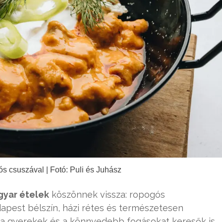
s csuszával | Fotó: Puli és Juhász
gyar ételek
köszönnek vissza: ropogós
udapest bélszín, házi rétes és természetesen
n a gyerekek és a könnyedebb fogásokat keresők is