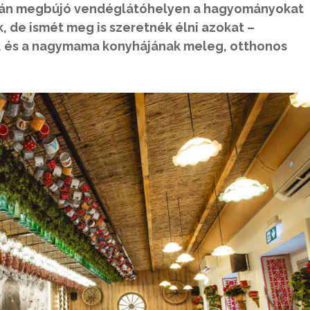
sarkán megbújó vendéglátóhelyen a hagyományokat
 de ismét meg is szeretnék élni azokat –
l, és a nagymama konyhájának meleg, otthonos