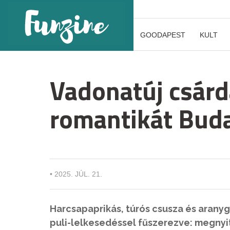
GOODAPEST
KULT
Vadonatúj csárd
romantikát Bud
•
2025. JÚL. 21.
Harcsapaprikás, túrós csusza és arany
puli-lelkesedéssel fűszerezve: megnyit