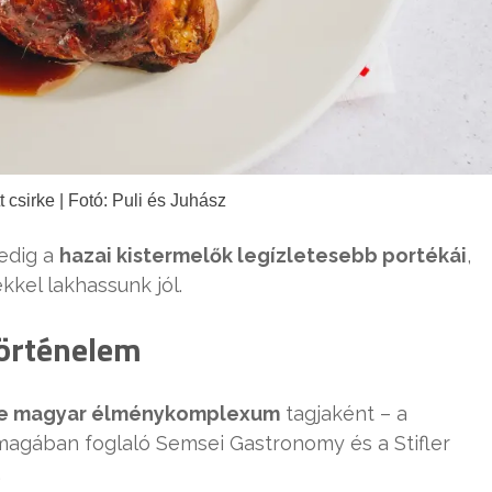
tt csirke | Fotó: Puli és Juhász
edig a
hazai kistermelők legízletesebb portékái
,
kkel lakhassunk jól.
történelem
se magyar élménykomplexum
tagjaként – a
magában foglaló Semsei Gastronomy és a Stifler
.