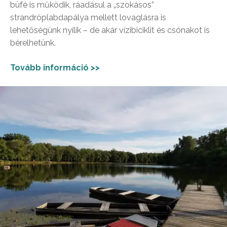
büfé is működik, ráadásul a „szokásos”
strandröplabdapálya mellett lovaglásra is
lehetőségünk nyílik – de akár vízibiciklit és csónakot is
bérelhetünk.
Tovább információ >>