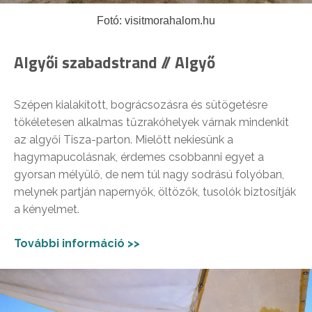
Fotó: visitmorahalom.hu
Algyői szabadstrand // Algyő
Szépen kialakított, bográcsozásra és sütögetésre
tökéletesen alkalmas tűzrakóhelyek várnak mindenkit
az algyői Tisza-parton. Mielőtt nekiesünk a
hagymapucolásnak, érdemes csobbanni egyet a
gyorsan mélyülő, de nem túl nagy sodrású folyóban,
melynek partján napernyők, öltözők, tusolók biztosítják
a kényelmet.
További információ >>