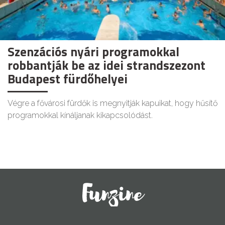
Szenzációs nyári programokkal
robbantják be az idei strandszezont
Budapest fürdőhelyei
Végre a fővárosi fürdők is megnyitják kapuikat, hogy hűsítő
programokkal kínáljanak kikapcsolódást.