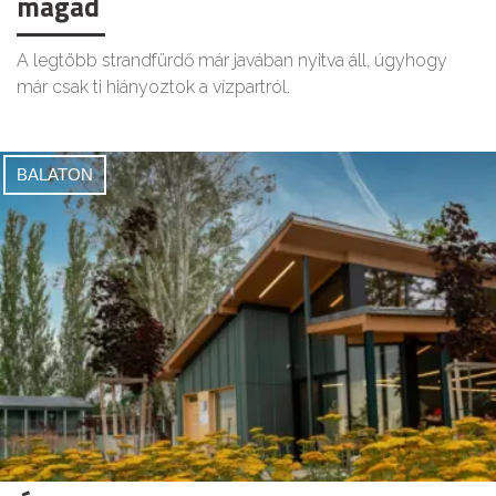
magad
A legtöbb strandfürdő már javában nyitva áll, úgyhogy
már csak ti hiányoztok a vízpartról.
BALATON