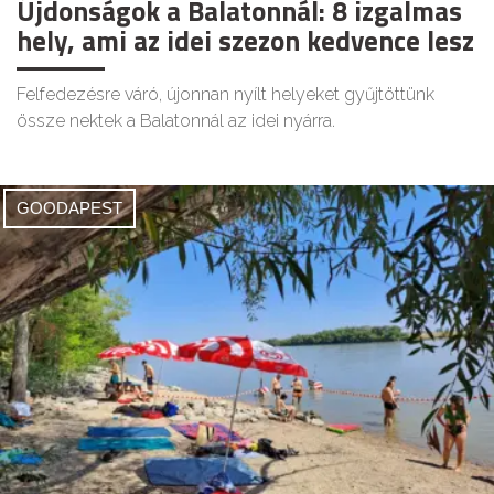
Újdonságok a Balatonnál: 8 izgalmas
hely, ami az idei szezon kedvence lesz
Felfedezésre váró, újonnan nyílt helyeket gyűjtöttünk
össze nektek a Balatonnál az idei nyárra.
GOODAPEST