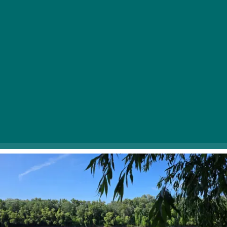
Körös-torok // Csongrád
Valódi tengerpartra emlékeztet a Hármas-Körös és a
Tisza találkozásánál fekvő strand, ahol a gyönyörű
homokföveny mellett nagyszerű büféket találunk. A
parton egész évben kényelmes és megfizethető
faházakban táborozhatunk, és nyaranta itt rendezik a
térség népszerű fesztiválját, a Körös-Toroki Napokat is.
Facebook >>