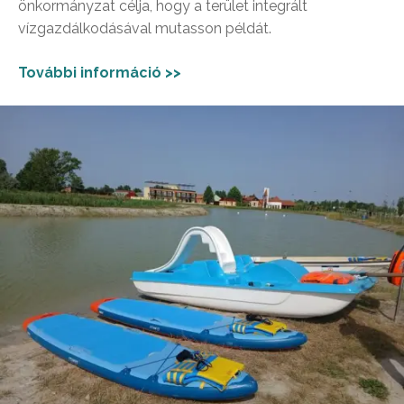
önkormányzat célja, hogy a terület integrált
vízgazdálkodásával mutasson példát.
További információ >>