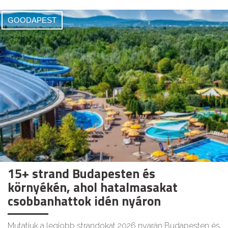
GOODAPEST
15+ strand Budapesten és
környékén, ahol hatalmasakat
csobbanhattok idén nyáron
Mutatjuk a legjobb strandokat 2026 nyarán Budapesten és