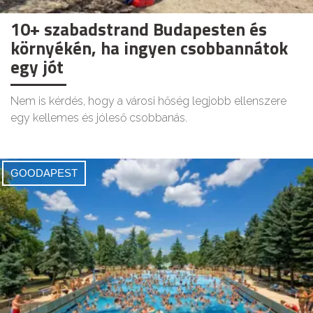
10+ szabadstrand Budapesten és
környékén, ha ingyen csobbannátok
egy jót
Nem is kérdés, hogy a városi hőség legjobb ellenszere
egy kellemes és jóleső csobbanás.
GOODAPEST