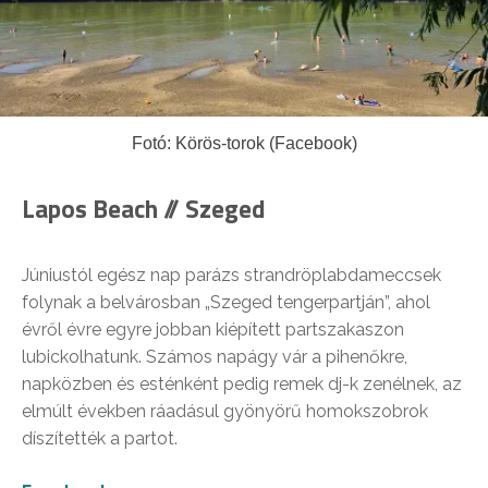
Fotó: Körös-torok (Facebook)
Lapos Beach // Szeged
Júniustól egész nap parázs strandröplabdameccsek
folynak a belvárosban „Szeged tengerpartján”, ahol
évről évre egyre jobban kiépített partszakaszon
lubickolhatunk. Számos napágy vár a pihenőkre,
napközben és esténként pedig remek dj-k zenélnek, az
elmúlt években ráadásul gyönyörű homokszobrok
díszítették a partot.