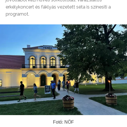
erkélykoncert és fáklyás vezetett séta is színesiti a
programot.
Fotó: NÖF