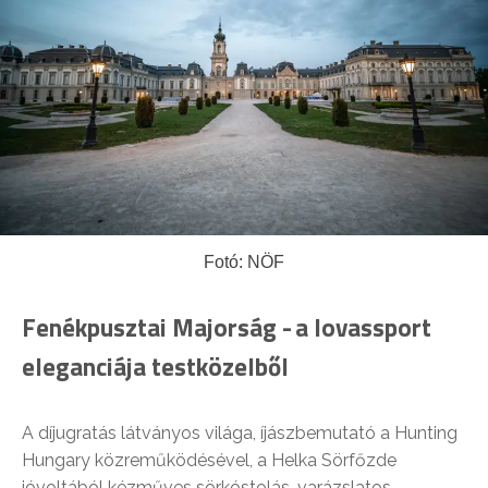
Fotó: NÖF
Fenékpusztai Majorság - a lovassport
eleganciája testközelből
A díjugratás látványos világa, íjászbemutató a Hunting
Hungary közreműködésével, a Helka Sörfőzde
jóvoltából kézműves sörkóstolás, varázslatos