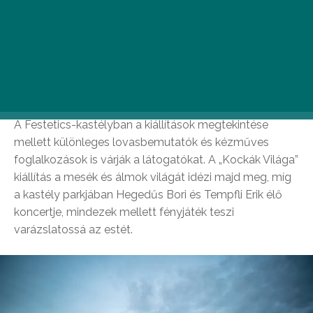
éjszaka keretében.
Festetics-kastély – koncert, családi
programok, fényjáték
A Festetics-kastélyban a kiállítások megtekintése
mellett különleges lovasbemutatók és kézműves
foglalkozások is várják a látogatókat. A „Kockák Világa”
kiállítás a mesék és álmok világát idézi majd meg, míg
a kastély parkjában Hegedűs Bori és Tempfli Erik élő
koncertje, mindezek mellett fényjáték teszi
varázslatossá az estét.