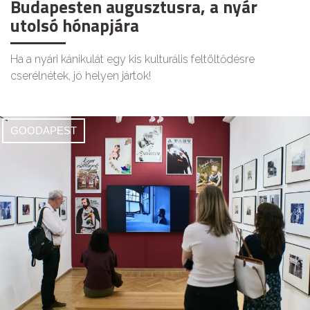
Budapesten augusztusra, a nyár
utolsó hónapjára
Ha a nyári kánikulát egy kis kulturális feltöltődésre
cserélnétek, jó helyen jártok!
GOODAPEST