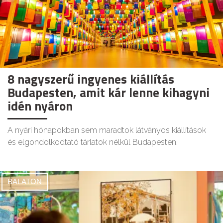
8 nagyszerű ingyenes kiállítás
Budapesten, amit kár lenne kihagyni
idén nyáron
A nyári hónapokban sem maradtok látványos kiállítások
és elgondolkodtató tárlatok nélkül Budapesten.
BALATON