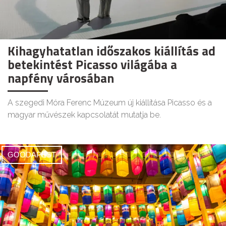
Kihagyhatatlan időszakos kiállítás ad
betekintést Picasso világába a
napfény városában
A szegedi Móra Ferenc Múzeum új kiállítása Picasso és a
magyar művészek kapcsolatát mutatja be.
GOODAPEST