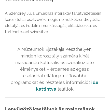
A Szendrey Júlia Emlékház interaktív tárlatvezetésein
keresztül a résztvevők megismerhetik Szendrey Júlia
életútját és irodalmi munkásságát, előadásokkal és
történetekkel színesítve.
A Múzeumok Éjszakája Keszthelyen 
minden korosztály számára kínál 
maradandó kulturális és szórakoztató 
élményeket – érdemes az egész 
családdal ellátogatni! További 
programokat és részteles információt 
ide 
kattintva
 találtok.
Lenyűgöző kastélyok és majorságok