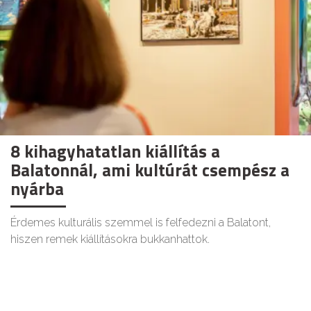
8 kihagyhatatlan kiállítás a
Balatonnál, ami kultúrát csempész a
nyárba
Érdemes kulturális szemmel is felfedezni a Balatont,
hiszen remek kiállításokra bukkanhattok.