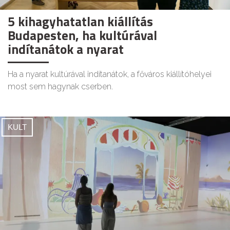
5 kihagyhatatlan kiállítás
Budapesten, ha kultúrával
indítanátok a nyarat
Ha a nyarat kultúrával indítanátok, a főváros kiállítóhelyei
most sem hagynak cserben.
KULT