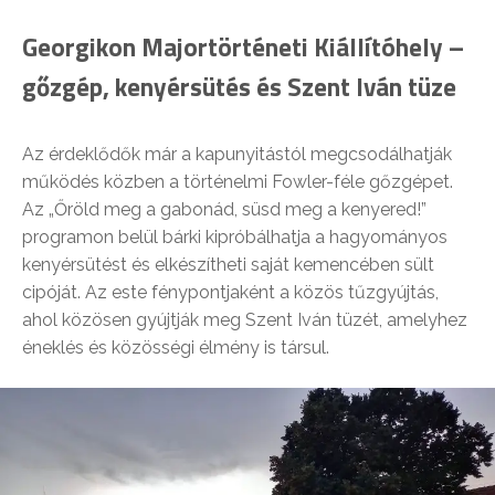
Georgikon Majortörténeti Kiállítóhely –
gőzgép, kenyérsütés és Szent Iván tüze
Az érdeklődők már a kapunyitástól megcsodálhatják
működés közben a történelmi Fowler-féle gőzgépet.
Az „Őröld meg a gabonád, süsd meg a kenyered!”
programon belül bárki kipróbálhatja a hagyományos
kenyérsütést és elkészítheti saját kemencében sült
cipóját. Az este fénypontjaként a közös tűzgyújtás,
ahol közösen gyújtják meg Szent Iván tüzét, amelyhez
éneklés és közösségi élmény is társul.