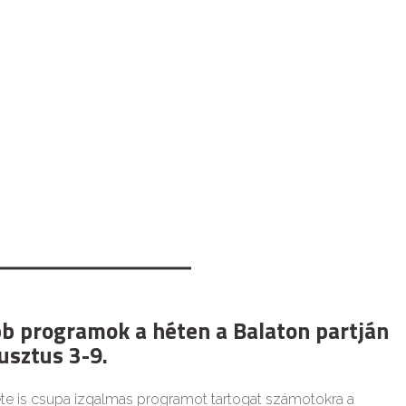
bb programok a héten a Balaton partján
usztus 3-9.
te is csupa izgalmas programot tartogat számotokra a