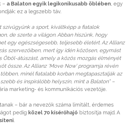
k –
a Balaton egyik legikonikusabb öblében
, egy
ndják: ez a legszebb táv.
 szívügyünk a sport, kiváltképp a fiatalok
 de szerte a világon. Abban hiszünk, hogy
t egy egészségesebb, teljesebb életért. Az Allianz
szás szervezőiben, mert így idén közösen, egymást
ás Öböl-átúszást, amely a közös mozgás élményét
köt össze. Az Allianz ‘Move Now’ programja révén
 többen, minél fiatalabb korban megtapasztalják az
 szebb és inspirálóbb helyszín, mint a Balaton” –
gária marketing- és kommunikációs vezetője.
anak – bár a nevezők száma limitált, érdemes
nságot pedig
közel 70 kísérőhajó
biztosítja majd. A
síteni
.