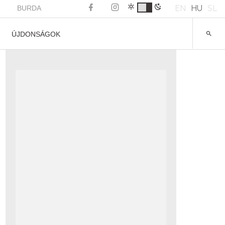
EN
HU
SL
BURDA
ÚJDONSÁGOK