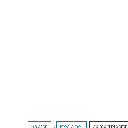
Balaton
Programok
balatoni progra
,