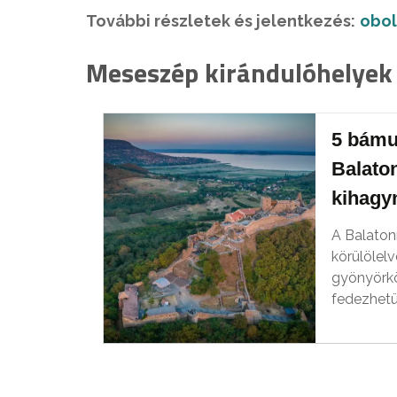
További részletek és jelentkezés:
obol
Meseszép kirándulóhelyek 
5 bámu
Balaton
kihagy
A Balaton
körülölel
gyönyörk
fedezhetü