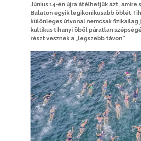
Június 14-én újra átélhetjük azt, amire 
Balaton egyik legikonikusabb öblét Tih
különleges útvonal nemcsak fizikailag je
kultikus tihanyi öböl páratlan szépségé
részt vesznek a „legszebb távon”.