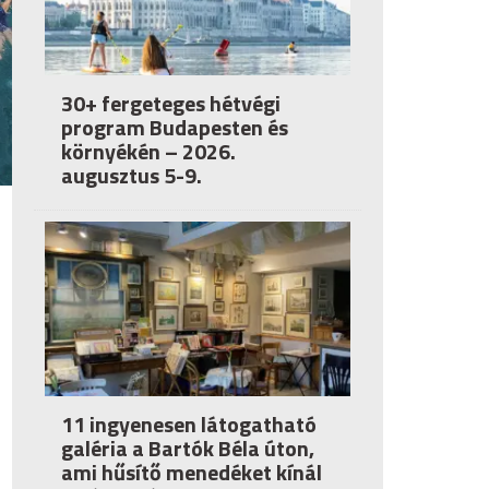
30+ fergeteges hétvégi
program Budapesten és
környékén – 2026.
augusztus 5-9.
11 ingyenesen látogatható
galéria a Bartók Béla úton,
ami hűsítő menedéket kínál