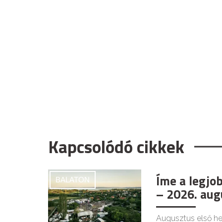
Kapcsolódó cikkek
Íme a legjo
BALATON
– 2026. aug
Augusztus első he