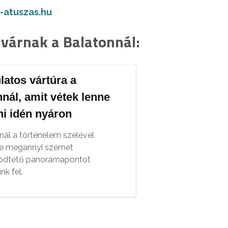
-atuszas.hu
várnak a Balatonnál:
latos vártúra a
nál, amit vétek lenne
ni idén nyáron
nál a történelem szelével
ve megannyi szemet
ödtető panorámapontot
nk fel.