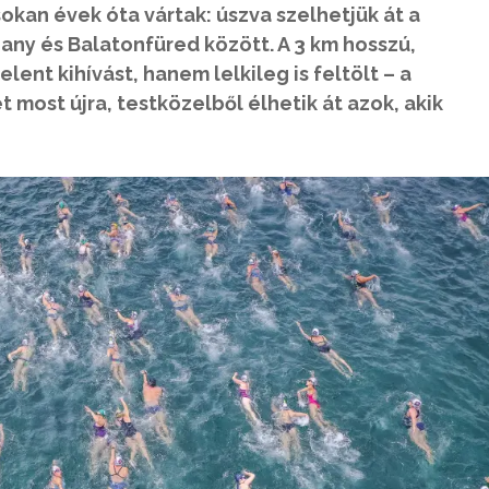
sokan évek óta vártak: úszva szelhetjük át a
any és Balatonfüred között. A 3 km hosszú,
lent kihívást, hanem lelkileg is feltölt – a
t most újra, testközelből élhetik át azok, akik