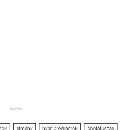
mok
élmény
nyári programok
öbölátúszás