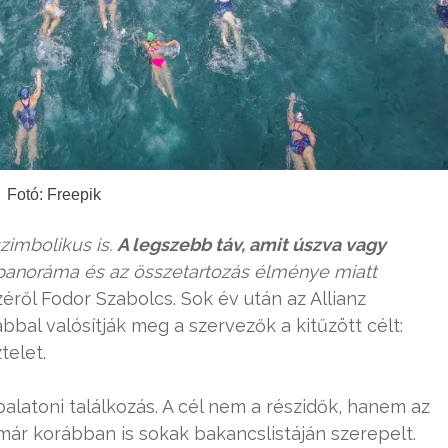
Fotó: Freepik
zimbolikus is.
A legszebb táv, amit úszva vagy
a panoráma és az összetartozás élménye miatt
ről Fodor Szabolcs. Sok év után az Allianz
bal valósítják meg a szervezők a kitűzött célt:
telet.
latoni találkozás. A cél nem a részidők, hanem az
 már korábban is sokak bakancslistáján szerepelt.