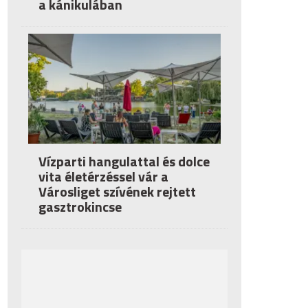
a kánikulában
Vízparti hangulattal és dolce
vita életérzéssel vár a
Városliget szívének rejtett
gasztrokincse