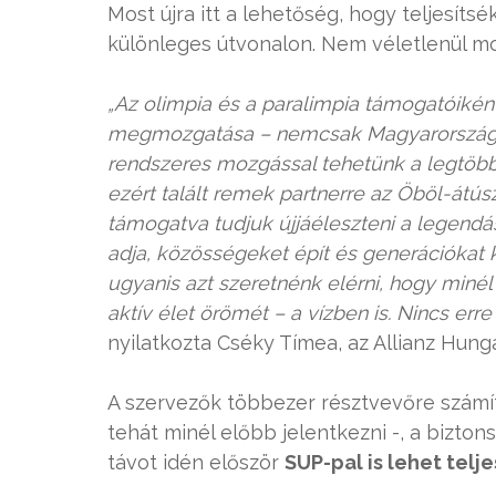
Most újra itt a lehetőség, hogy teljesítsé
különleges útvonalon. Nem véletlenül mo
„Az olimpia és a paralimpia támogatóiként
megmozgatása – nemcsak Magyarországon,
rendszeres mozgással tehetünk a legtöbbe
ezért talált remek partnerre az Öböl-átú
támogatva tudjuk újjáéleszteni a legend
adja, közösségeket épít és generációkat 
ugyanis azt szeretnénk elérni, hogy minél
aktív élet örömét – a vízben is. Nincs erre
nyilatkozta Cséky Tímea, az Allianz Hun
A szervezők többezer résztvevőre számít
tehát minél előbb jelentkezni -, a bizto
távot idén először
SUP-pal is lehet telje