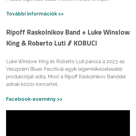
További információk >>
Ripoff Raskolnikov Band + Luke Winslow
King & Roberto Luti // KOBUCI
Luke Winslow King és Roberto Luti párosa a 2023-as
Veszprém Blues Fesztivál egyik legemlékezetesebb
produkcióját adta. Most a Ripoff Raskolnikov Banddel
adnak közös koncertet.
Facebook-esemény >>