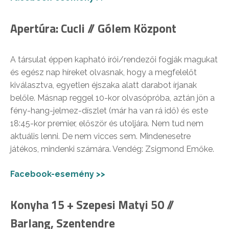
Apertúra: Cucli // Gólem Központ
A társulat éppen kapható írói/rendezői fogják magukat
és egész nap híreket olvasnak, hogy a megfelelőt
kiválasztva, egyetlen éjszaka alatt darabot írjanak
belőle. Másnap reggel 10-kor olvasópróba, aztán jön a
fény-hang-jelmez-díszlet (már ha van rá idő) és este
18:45-kor premier, először és utoljára. Nem tud nem
aktuális lenni. De nem vicces sem. Mindenesetre
játékos, mindenki számára. Vendég: Zsigmond Emőke.
Facebook-esemény >>
Konyha 15 + Szepesi Matyi 50 //
Barlang, Szentendre