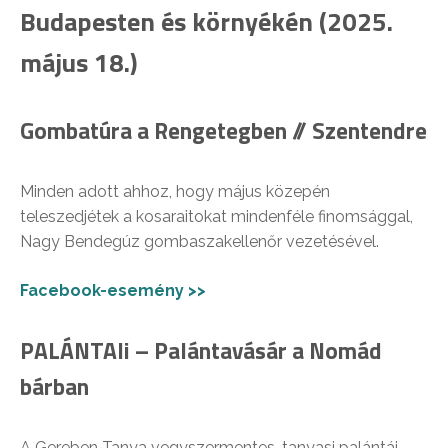
Budapesten és környékén
(2025.
május 18
.)
Gombatúra a Rengetegben // Szentendre
Minden adott ahhoz, hogy május közepén
teleszedjétek a kosaraitokat mindenféle finomsággal,
Nagy Bendegúz gombaszakellenőr vezetésével.
Facebook-esemény >>
PALÁNTAli – Palántavásár a Nomád
bárban
A Gereben Tanya vegyszermentes, tanyasi palántái