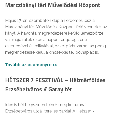
Marczibányi téri Művelődési Központ
Május 17-én, szombaton duplán érdemes lesz a
Marczibányi téri Művelődési Központ felé vennetek az
irányt. A havonta megrendezésre kerülő lemezbörze
vár majd rátok ezen a napon rengeteg zenei
csemegével és relikviával, ezzel párhuzamosan pedig
megrendezésre kerül a kincsekkel teli bolhapiac is.
Tovább az eseményre >>
HÉTSZER 7 FESZTIVÁL – Hétmérföldes
Erzsébetváros // Garay tér
Idén is hét helyszínen telnek meg kultúrával
Erzsébetváros utcái, terei és parkjai. A Hétszer 7