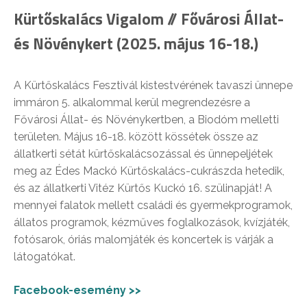
Kürtőskalács Vigalom // Fővárosi Állat-
és Növénykert (2025. május 16-18.)
A Kürtőskalács Fesztivál kistestvérének tavaszi ünnepe
immáron 5. alkalommal kerül megrendezésre a
Fővárosi Állat- és Növénykertben, a Biodóm melletti
területen. Május 16-18. között kössétek össze az
állatkerti sétát kürtőskalácsozással és ünnepeljétek
meg az Édes Mackó Kürtőskalács-cukrászda hetedik,
és az állatkerti Vitéz Kürtős Kuckó 16. szülinapját! A
mennyei falatok mellett családi és gyermekprogramok,
állatos programok, kézműves foglalkozások, kvízjáték,
fotósarok, óriás malomjáték és koncertek is várják a
látogatókat.
Facebook-esemény >>