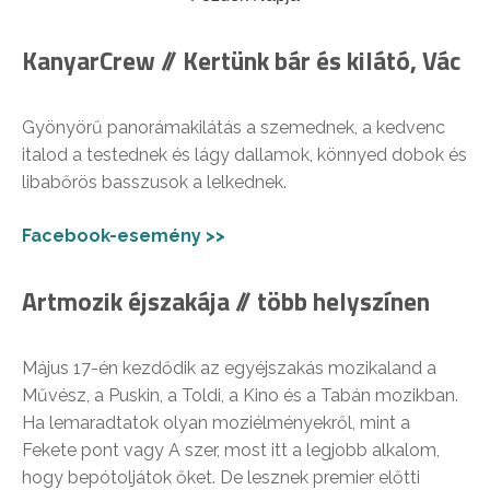
KanyarCrew // Kertünk bár és kilátó, Vác
Gyönyörű panorámakilátás a szemednek, a kedvenc
italod a testednek és lágy dallamok, könnyed dobok és
libabőrös basszusok a lelkednek.
Facebook-esemény >>
Artmozik éjszakája // több helyszínen
Május 17-én kezdődik az egyéjszakás mozikaland a
Művész, a Puskin, a Toldi, a Kino és a Tabán mozikban.
Ha lemaradtatok olyan moziélményekről, mint a
Fekete pont vagy A szer, most itt a legjobb alkalom,
hogy bepótoljátok őket. De lesznek premier előtti