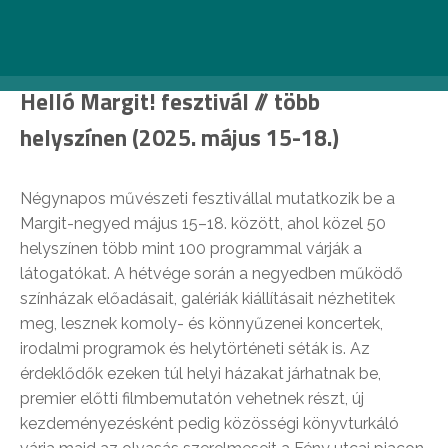
Facebook-esemény >>
Helló Margit! fesztivál // több
helyszínen (2025. május 15-18.)
Négynapos művészeti fesztivállal mutatkozik be a
Margit-negyed május 15–18. között, ahol közel 50
helyszínen több mint 100 programmal várják a
látogatókat. A hétvége során a negyedben működő
színházak előadásait, galériák kiállításait nézhetitek
meg, lesznek komoly- és könnyűzenei koncertek,
irodalmi programok és helytörténeti séták is. Az
érdeklődők ezeken túl helyi házakat járhatnak be,
premier előtti filmbemutatón vehetnek részt, új
kezdeményezésként pedig közösségi könyvturkáló