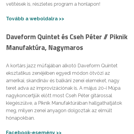
vetítések is, részletes program a honlapon!
Tovább a weboldalra >>
Daveform Quintet és Cseh Péter // Piknik
Manufaktúra, Nagymaros
A kortárs jazz műfajában alkotó Daveform Quintet
eksztatikus zenéjében egyedi módon ötvözi az
amerikai, skandináv és balkáni zenei elemeket, nagy
teret adva az improvizációnak is. A május 20-i Müpa
nagykoncertjük előtt most Cseh Péter gitárossal
kiegészülve, a Piknik Manufaktúrában hallgathatjátok
meg, milyen zenei anyagon dolgoztak az elmúlt
hónapokban.
Facebook-esemény >>