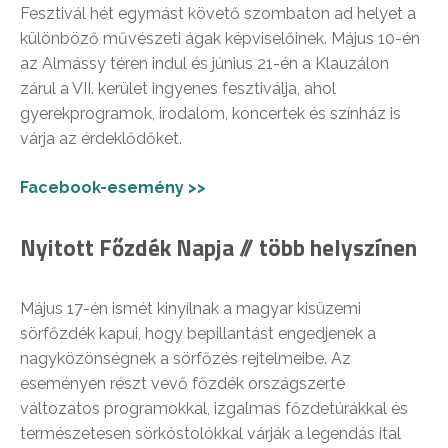
Fesztivál hét egymást követő szombaton ad helyet a
különböző művészeti ágak képviselőinek. Május 10-én
az Almássy téren indul és június 21-én a Klauzálon
zárul a VII. kerület ingyenes fesztiválja, ahol
gyerekprogramok, irodalom, koncertek és színház is
várja az érdeklődőket.
Facebook-esemény >>
Nyitott Főzdék Napja // több helyszínen
Május 17-én ismét kinyílnak a magyar kisüzemi
sörfőzdék kapui, hogy bepillantást engedjenek a
nagyközönségnek a sörfőzés rejtelmeibe. Az
eseményen részt vevő főzdék országszerte
változatos programokkal, izgalmas főzdetúrákkal és
természetesen sörkóstolókkal várják a legendás ital