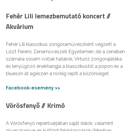
Fehér Lili lemezbemutató koncert //
Akvárium
Fehér Lili klasszikus zongoraművészként végzett a
Liszt Ferenc Zeneművészeti Egyetemen, de a zenében
számára sosem voltak határok. Virtuóz zongorajátéka
és lenyűgöző énekhangja a klasszikustól a popon és a
blueson át egészen a rockig repíti a közönséget.
Facebook-esemény >>
Vörösfenyő // Krimó
A Vörösfenyő repertoárjában saját dalok, valamint
olyan magyar és külföldi feldolgozások (Meghan