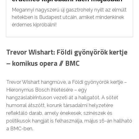
Megannyi nagyszerű új gasztrohely nyílt az elmúlt
hetekben is Budapest utcáin, amiket mindenkinek
érdemes kipróbálni!
Trevor Wishart: Földi gyönyörök kertje
– komikus opera // BMC
Trevor Wishart hangműve, a Földi gyönyörök kertje –
Hieronymus Bosch ihletésére – egy
hangzáslabirintuson vezeti át a hallgatót. A sötét
humorral átszőtt, korunk társadalmi helyzetére
reflektáló darab, amely énekesek, színészek és
politikusok hangját is felhasználja, május 16-án hallható
a BMC-ben.