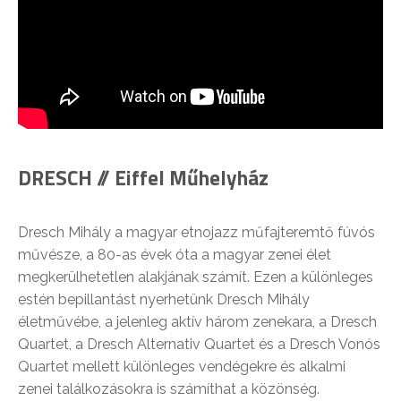
DRESCH // Eiffel Műhelyház
Dresch Mihály a magyar etnojazz műfajteremtő fúvós
művésze, a 80-as évek óta a magyar zenei élet
megkerülhetetlen alakjának számít. Ezen a különleges
estén bepillantást nyerhetünk Dresch Mihály
életművébe, a jelenleg aktív három zenekara, a Dresch
Quartet, a Dresch Alternativ Quartet és a Dresch Vonós
Quartet mellett különleges vendégekre és alkalmi
zenei találkozásokra is számíthat a közönség.