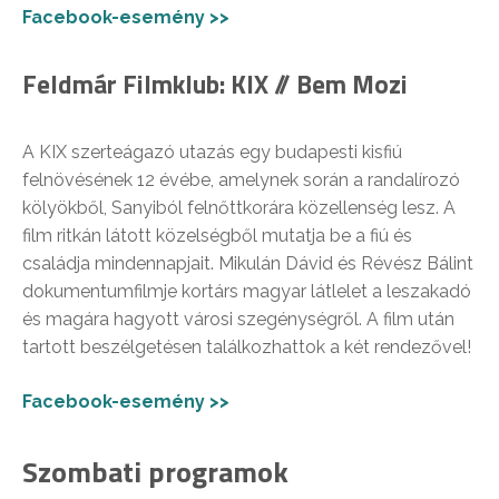
Facebook-esemény >>
Feldmár Filmklub: KIX // Bem Mozi
A KIX szerteágazó utazás egy budapesti kisfiú
felnövésének 12 évébe, amelynek során a randalírozó
kölyökből, Sanyiból felnőttkorára közellenség lesz. A
film ritkán látott közelségből mutatja be a fiú és
családja mindennapjait. Mikulán Dávid és Révész Bálint
dokumentumfilmje kortárs magyar látlelet a leszakadó
és magára hagyott városi szegénységről. A film után
tartott beszélgetésen találkozhattok a két rendezővel!
Facebook-esemény >>
Szombati programok