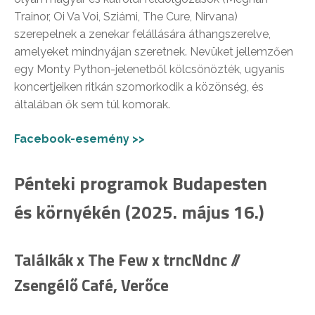
Trainor, Oi Va Voi, Sziámi, The Cure, Nirvana)
szerepelnek a zenekar felállására áthangszerelve,
amelyeket mindnyájan szeretnek. Nevüket jellemzően
egy Monty Python-jelenetből kölcsönözték, ugyanis
koncertjeiken ritkán szomorkodik a közönség, és
általában ők sem túl komorak.
Facebook-esemény >>
Pénteki programok Budapesten
és környékén (2025. május 16.)
Találkák x The Few x trncNdnc //
Zsengélő Café, Verőce