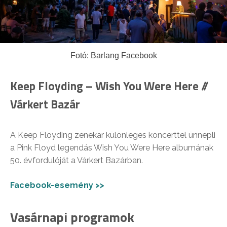
Fotó: Barlang Facebook
Keep Floyding – Wish You Were Here //
Várkert Bazár
A Keep Floyding zenekar különleges koncerttel ünnepli
a Pink Floyd legendás Wish You Were Here albumának
50. évfordulóját a Várkert Bazárban.
Facebook-esemény >>
Vasárnapi programok