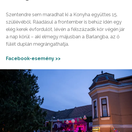
Szentendre sem maradhat ki a Konyha együttes 15.
szüliévéből. Ráadásul a frontember is behúz idén egy
elég kerek évfordulót, lévén a félszázadik kör végén jár
a nap körül – aki elmegy májusban a Barlangba, az ő
fülét duplán megrángathatja.
Facebook-esemény >>