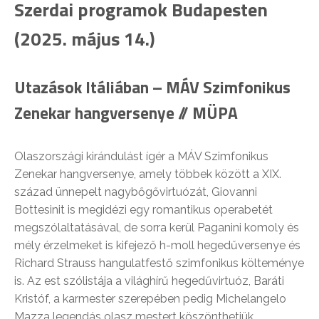
Szerdai programok Budapesten
(2025. május 14.)
Utazások Itáliában – MÁV Szimfonikus
Zenekar hangversenye // MÜPA
Olaszországi kirándulást ígér a MÁV Szimfonikus
Zenekar hangversenye, amely többek között a XIX.
század ünnepelt nagybőgővirtuózát, Giovanni
Bottesinit is megidézi egy romantikus operabetét
megszólaltatásával, de sorra kerül Paganini komoly és
mély érzelmeket is kifejező h-moll hegedűversenye és
Richard Strauss hangulatfestő szimfonikus költeménye
is. Az est szólistája a világhírű hegedűvirtuóz, Baráti
Kristóf, a karmester szerepében pedig Michelangelo
Mazza legendás olasz mestert köszönthetjük.