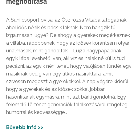
meghódítása
A Süni csoport ovisai az Őszirózsa Villába látogatnak,
ahol idős nénik és bácsik laknak. Nem hangzik túl
izgalmasan, ugye? De ahogy a gyerekek megérkeznek
a villába, rádöbbenek, hogy az idősek korántsem olyan
unalmasak, mint gondolták – Lujza nagypapájának
egyik lába levehető, van, aki víz és halak nélkül is tud
pecázni, az egyik néni lehet, hogy valójában tündér, egy
másiknak pedig van egy titkos nasiraktára, amit
szívesen megoszt a gyerekekkel. A nap végére kiderül,
hogy a gyerekek és az idősek sokkal jobban
hasonlítanak egymásra, mint azt bárki gondolná. Egy
felemelő történet generációk találkozásáról rengeteg
humorral és kedvességgel.
Bővebb infó >>