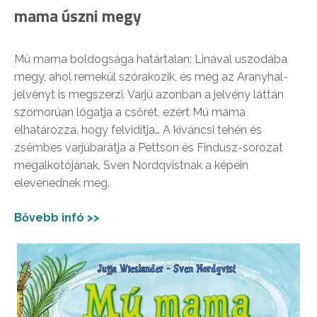
mama úszni megy
Mú mama boldogsága határtalan: Linával uszodába
megy, ahol remekül szórakozik, és még az Aranyhal-
jelvényt is megszerzi. Varjú azonban a jelvény láttán
szomorúan lógatja a csőrét, ezért Mú mama
elhatározza, hogy felvidítja… A kíváncsi tehén és
zsémbes varjúbarátja a Pettson és Findusz-sorozat
megalkotójának, Sven Nordqvistnak a képein
elevenednek meg.
Bővebb infó >>