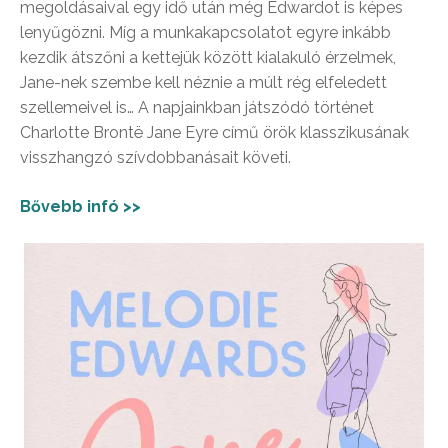
megoldásaival egy idő után még Edwardot is képes
lenyűgözni. Míg a munkakapcsolatot egyre inkább
kezdik átszőni a kettejük között kialakuló érzelmek,
Jane-nek szembe kell néznie a múlt rég elfeledett
szellemeivel is… A napjainkban játszódó történet
Charlotte Brontë Jane Eyre című örök klasszikusának
visszhangzó szívdobbanásait követi.
Bővebb infó >>