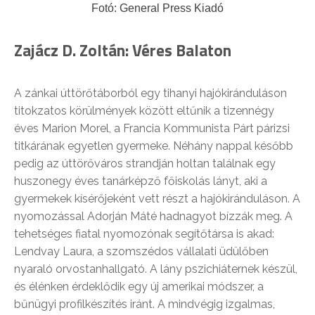
Fotó: General Press Kiadó
Zajácz D. Zoltán: Véres Balaton
A zánkai úttörőtáborból egy tihanyi hajókiránduláson
titokzatos körülmények között eltűnik a tizennégy
éves Marion Morel, a Francia Kommunista Párt párizsi
titkárának egyetlen gyermeke. Néhány nappal később
pedig az úttörőváros strandján holtan találnak egy
huszonegy éves tanárképző főiskolás lányt, aki a
gyermekek kísérőjeként vett részt a hajókiránduláson. A
nyomozással Adorján Máté hadnagyot bízzák meg. A
tehetséges fiatal nyomozónak segítőtársa is akad:
Lendvay Laura, a szomszédos vállalati üdülőben
nyaraló orvostanhallgató. A lány pszichiáternek készül,
és élénken érdeklődik egy új amerikai módszer, a
bűnügyi profilkészítés iránt. A mindvégig izgalmas,