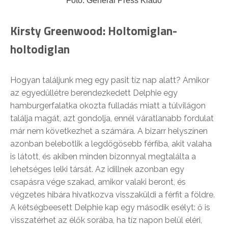
Fotó: General Press Kiadó
Kirsty Greenwood: Holtomiglan-
holtodiglan
Hogyan találjunk meg egy pasit tíz nap alatt? Amikor
az egyedüllétre berendezkedett Delphie egy
hamburgerfalatka okozta fulladás miatt a túlvilágon
találja magát, azt gondolja, ennél váratlanabb fordulat
már nem következhet a számára. A bizarr helyszínen
azonban belebotlik a legdögösebb férfiba, akit valaha
is látott, és akiben minden bizonnyal megtalálta a
lehetséges lelki társát. Az idillnek azonban egy
csapásra vége szakad, amikor valaki beront, és
végzetes hibára hivatkozva visszaküldi a férfit a földre.
A kétségbeesett Delphie kap egy második esélyt: ő is
visszatérhet az élők sorába, ha tíz napon belül eléri,