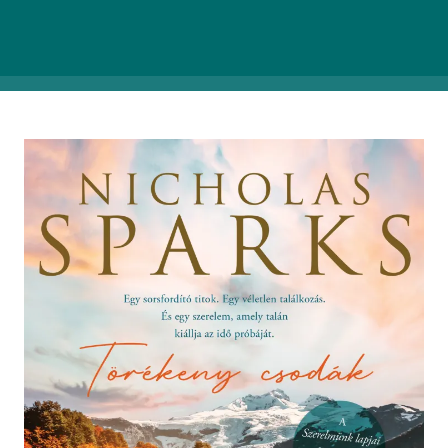
a csodálatos találkozások sora ezzel nem ér véget…
Bővebb infó >>