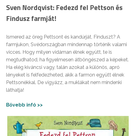
Sven Nordqvist: Fedezd fel Pettson és
Findusz farmját!
Ismered az öreg Pettsont és kandúrját, Finduszt? A
farmjukon, Svédországban mindennap történik valami
vicces. Hogy milyen vidáman élnek együtt, te is
megtudhatod, ha figyelmesen átböngészed a képeket.
Ha elég kíváncsi vagy, talán azokat a különös, apró
lényeket is felfedezheted, akik a farmon együtt élnek
Pettsonékkal. De vigyázz, a muklákat nem mindenki
láthatja!
Bővebb infó >>