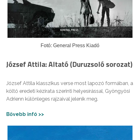
Fotó: General Press Kiadó
József Attila: Altató (Duruzsoló sorozat)
József Attila klasszikus verse most lapozó formában, a
költő eredeti kézirata szerinti helyesírással, Gyöngyösi
Adrienn különleges rajzaival jelenik meg.
Bővebb infó >>