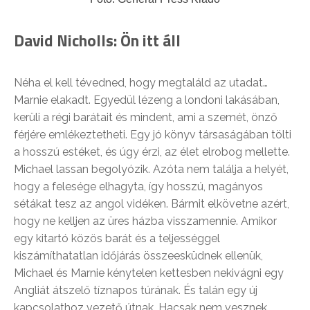
David Nicholls: Ön itt áll
Néha el kell tévedned, hogy megtaláld az utadat…
Marnie elakadt. Egyedül lézeng a londoni lakásában,
kerüli a régi barátait és mindent, ami a szemét, önző
férjére emlékeztetheti. Egy jó könyv társaságában tölti
a hosszú estéket, és úgy érzi, az élet elrobog mellette.
Michael lassan begolyózik. Azóta nem találja a helyét,
hogy a felesége elhagyta, így hosszú, magányos
sétákat tesz az angol vidéken. Bármit elkövetne azért,
hogy ne kelljen az üres házba visszamennie. Amikor
egy kitartó közös barát és a teljességgel
kiszámíthatatlan időjárás összeesküdnek ellenük,
Michael és Marnie kénytelen kettesben nekivágni egy
Angliát átszelő tíznapos túrának. És talán egy új
kapcsolathoz vezető útnak. Hacsak nem vesznek