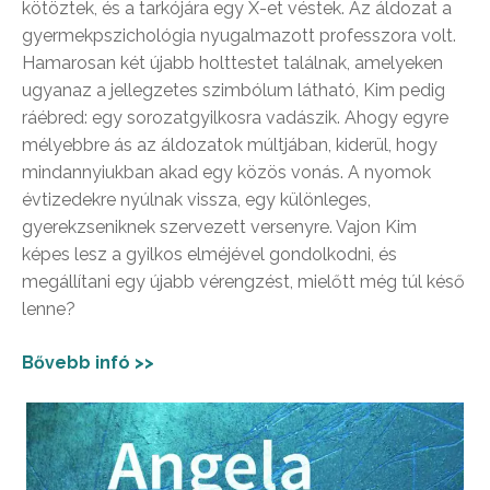
kötöztek, és a tarkójára egy X-et véstek. Az áldozat a
gyermekpszichológia nyugalmazott professzora volt.
Hamarosan két újabb holttestet találnak, amelyeken
ugyanaz a jellegzetes szimbólum látható, Kim pedig
ráébred: egy sorozatgyilkosra vadászik. Ahogy egyre
mélyebbre ás az áldozatok múltjában, kiderül, hogy
mindannyiukban akad egy közös vonás. A nyomok
évtizedekre nyúlnak vissza, egy különleges,
gyerekzseniknek szervezett versenyre. Vajon Kim
képes lesz a gyilkos elméjével gondolkodni, és
megállítani egy újabb vérengzést, mielőtt még túl késő
lenne?
Bővebb infó >>