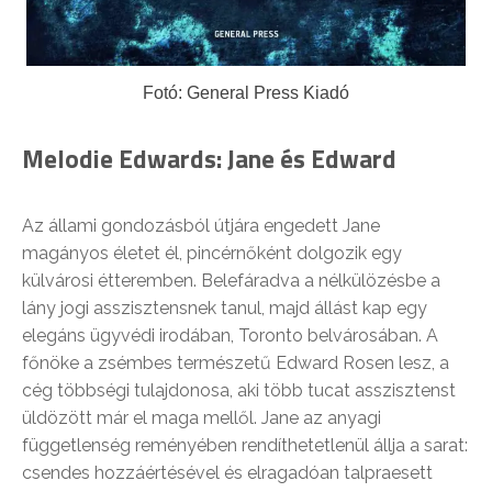
Fotó: General Press Kiadó
Melodie Edwards: Jane és Edward
Az állami gondozásból útjára engedett Jane
magányos életet él, pincérnőként dolgozik egy
külvárosi étteremben. Belefáradva a nélkülözésbe a
lány jogi asszisztensnek tanul, majd állást kap egy
elegáns ügyvédi irodában, Toronto belvárosában. A
főnöke a zsémbes természetű Edward Rosen lesz, a
cég többségi tulajdonosa, aki több tucat asszisztenst
üldözött már el maga mellől. Jane az anyagi
függetlenség reményében rendíthetetlenül állja a sarat:
csendes hozzáértésével és elragadóan talpraesett