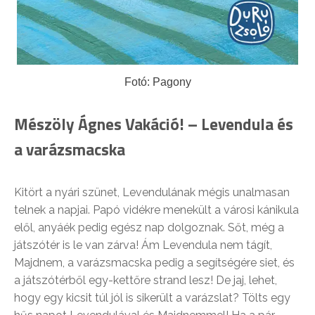
Fotó: Pagony
Mészöly Ágnes Vakáció! – Levendula és
a varázsmacska
Kitört a nyári szünet, Levendulának mégis unalmasan
telnek a napjai. Papó vidékre menekült a városi kánikula
elől, anyáék pedig egész nap dolgoznak. Sőt, még a
játszótér is le van zárva! Ám Levendula nem tágít,
Majdnem, a varázsmacska pedig a segítségére siet, és
a játszótérből egy-kettőre strand lesz! De jaj, lehet,
hogy egy kicsit túl jól is sikerült a varázslat? Tölts egy