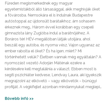
Füreden megismerkednek egy magyar
egyetemistákból álló társasággal, akik meghívják őket
a fővárosba. Nemsokára el is indulnak Budapestre
autóstoppal az újdonsült barátaikhoz, ám sohasem
érkeznek meg… Három évvel korábban egy csepeli
gimnazista lány Zuglóba indul a barátnőjéhez. A
Boráros téri HÉV-megállóban látják utoljára, ahol
beszáll egy autóba, és nyoma vész. Vajon ugyanaz az
ember rabolta el őket? És ha igen, miért? Mi
történhetett velük? Életben vannak még egyáltalán? A
nyomozást vezető Adorján Máténak ezekre a
kérdésekre kell megtalálnia a választ. Ebben most is
segíti pszichiáter kedvese, Lendvay Laura, aki igyekszik
megrajzolni az elkövető – vagy elkövetők – bűnügyi
profilját. A végkifejlet azonban mindannyiukat meglepi…
Bővebb infó >>