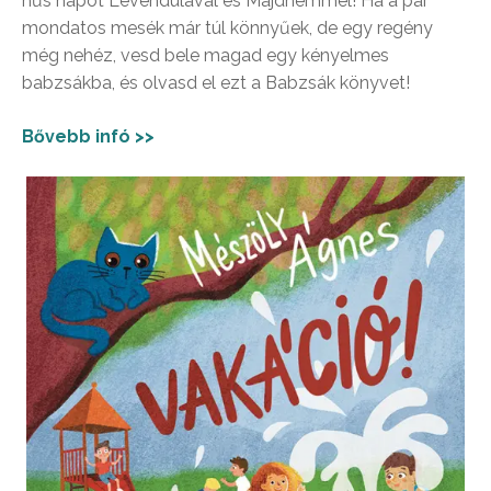
hűs napot Levendulával és Majdnemmel! Ha a pár
mondatos mesék már túl könnyűek, de egy regény
még nehéz, vesd bele magad egy kényelmes
babzsákba, és olvasd el ezt a Babzsák könyvet!
Bővebb infó >>