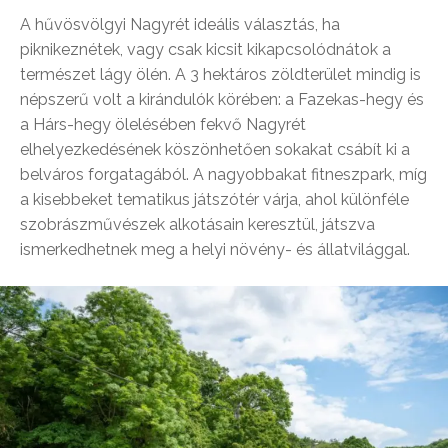
A hűvösvölgyi Nagyrét ideális választás, ha
piknikeznétek, vagy csak kicsit kikapcsolódnátok a
természet lágy ölén. A 3 hektáros zöldterület mindig is
népszerű volt a kirándulók körében: a Fazekas-hegy és
a Hárs-hegy ölelésében fekvő Nagyrét
elhelyezkedésének köszönhetően sokakat csábít ki a
belváros forgatagából. A nagyobbakat fitneszpark, míg
a kisebbeket tematikus játszótér várja, ahol különféle
szobrászművészek alkotásain keresztül, játszva
ismerkedhetnek meg a helyi növény- és állatvilággal.