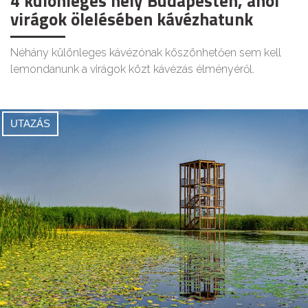
4 különleges hely Budapesten, ahol
virágok ölelésében kávézhatunk
Néhány különleges kávézónak köszönhetően sem kell
lemondanunk a virágok közt kávézás élményéről.
UTAZÁS