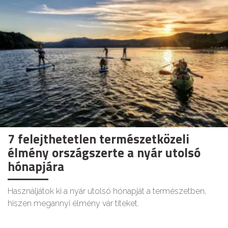
7 felejthetetlen természetközeli
élmény országszerte a nyár utolsó
hónapjára
Használjátok ki a nyár utolsó hónapját a természetben,
hiszen megannyi élmény vár titeket.