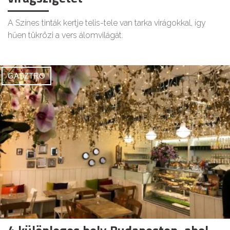
A Színes tinták kertje telis-tele van tarka virágokkal, így
hűen tükrözi a vers álomvilágát.
GASZTRO