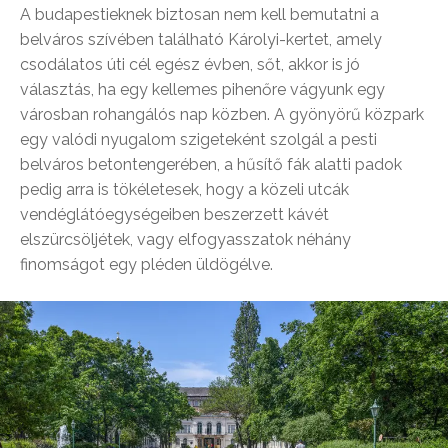
A budapestieknek biztosan nem kell bemutatni a
belváros szívében található Károlyi-kertet, amely
csodálatos úti cél egész évben, sőt, akkor is jó
választás, ha egy kellemes pihenőre vágyunk egy
városban rohangálós nap közben. A gyönyörű közpark
egy valódi nyugalom szigeteként szolgál a pesti
belváros betontengerében, a hűsítő fák alatti padok
pedig arra is tökéletesek, hogy a közeli utcák
vendéglátóegységeiben beszerzett kávét
elszürcsöljétek, vagy elfogyasszatok néhány
finomságot egy pléden üldögélve.