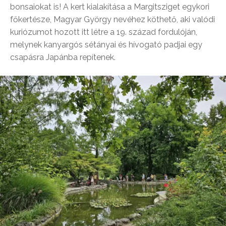
bonsaiokat is! A kert kialakítása a Margitsziget egykori
főkertésze, Magyar György nevéhez köthető, aki valódi
kuriózumot hozott itt létre a 19. század fordulóján,
melynek kanyargós sétányai és hívogató padjai egy
csapásra Japánba repítenek.