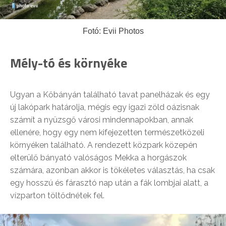
Fotó: Evii Photos
Mély-tó és környéke
Ugyan a Kőbányán található tavat panelházak és egy
új lakópark határolja, mégis egy igazi zöld oázisnak
számít a nyüzsgő városi mindennapokban, annak
ellenére, hogy egy nem kifejezetten természetközeli
környéken található. A rendezett közpark közepén
elterülő bányató valóságos Mekka a horgászok
számára, azonban akkor is tökéletes választás, ha csak
egy hosszú és fárasztó nap után a fák lombjai alatt, a
vízparton töltődnétek fel.