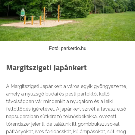
Fotó: parkerdo.hu
Margitszigeti Japánkert
A Margitszigeti Japánkert a város egyik gyöngyszeme,
amely a nyüzsgő budai és pesti partoktól kellő
távolságban vár mindenkit a nyugalom és a lelki
feltöltődés ígéretével. A japánkert szívét a tavasz első
napsugaraiban sütkérező teknősbékákkal övezett
tórendszer jelenti, de találunk itt gömbbukszusokat,
páfrányokat, íves fahidacskát, kőlámpásokat, sőt még