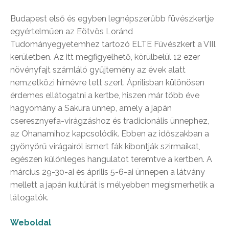
Budapest első és egyben legnépszerűbb füvészkertje
egyértelműen az Eötvös Loránd
Tudományegyetemhez tartozó ELTE Füvészkert a VIII.
kerületben. Az itt megfigyelhető, körülbelül 12 ezer
növényfajt számláló gyűjtemény az évek alatt
nemzetközi hírnévre tett szert. Áprilisban különösen
érdemes ellátogatni a kertbe, hiszen már több éve
hagyomány a Sakura ünnep, amely a japán
cseresznyefa-virágzáshoz és tradicionális ünnephez,
az Ohanamihoz kapcsolódik. Ebben az időszakban a
gyönyörű virágairól ismert fák kibontják szirmaikat,
egészen különleges hangulatot teremtve a kertben. A
március 29-30-ai és április 5-6-ai ünnepen a látvány
mellett a japán kultúrát is mélyebben megismerhetik a
látogatók.
Weboldal