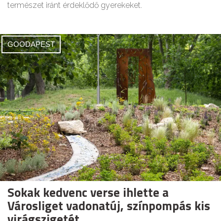
természet iránt érdeklődő gyerekeket.
GOODAPEST
Sokak kedvenc verse ihlette a
Városliget vadonatúj, színpompás kis
virágszigetét