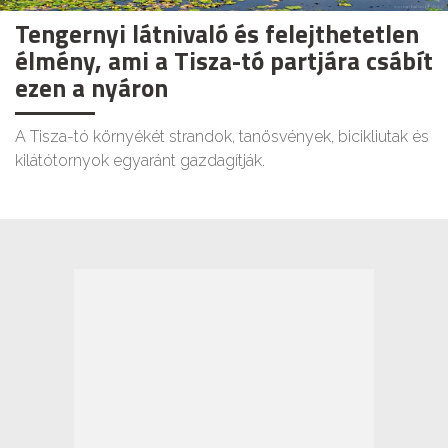
Tengernyi látnivaló és felejthetetlen
élmény, ami a Tisza-tó partjára csábít
ezen a nyáron
A Tisza-tó környékét strandok, tanösvények, bicikliutak és
kilátótornyok egyaránt gazdagítják.