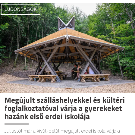
ÚJDONSÁGOK
Megújult szálláshelyekkel és kültéri
foglalkoztatóval várja a gyerekeket
hazánk első erdei iskolája
Júliustól már a kívül-belül megújult erdei iskola várja a