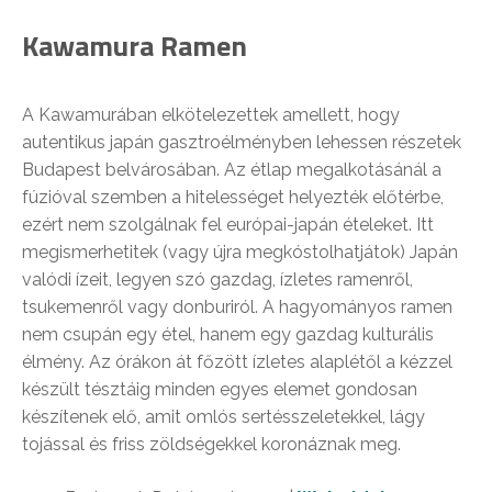
Kawamura Ramen
A Kawamurában elkötelezettek amellett, hogy
autentikus japán gasztroélményben lehessen részetek
Budapest belvárosában. Az étlap megalkotásánál a
fúzióval szemben a hitelességet helyezték előtérbe,
ezért nem szolgálnak fel európai-japán ételeket. Itt
megismerhetitek (vagy újra megkóstolhatjátok) Japán
valódi ízeit, legyen szó gazdag, ízletes ramenről,
tsukemenről vagy donburiról. A hagyományos ramen
nem csupán egy étel, hanem egy gazdag kulturális
élmény. Az órákon át főzött ízletes alaplétől a kézzel
készült tésztáig minden egyes elemet gondosan
készítenek elő, amit omlós sertésszeletekkel, lágy
tojással és friss zöldségekkel koronáznak meg.