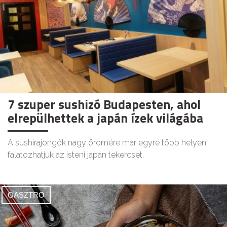
7 szuper sushizó Budapesten, ahol
elrepülhettek a japán ízek világába
A sushirajongók nagy örömére már egyre több helyen
falatozhatjuk az isteni japán tekercset.
GASZTRO