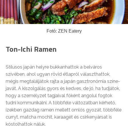
Fotó: ZEN Eatery
Ton-Ichi Ramen
Stílusos japán helyre bukkanhattok a belváros
szívében, ahol ugyan rövid étlapról választhattok,
mégis megtaláljátok rajta a japán gasztronómia színe-
javát. A kiszolgálás gyors és kedves, de jó, ha tudjátok,
hogy a személyzet tagjaival főként angolul fogtok
tudni kommunikálni. A többféle változatban kérhető,
ízekben gazdag ramen mellett omlós gyozát, többféle
curryt, matcha mochit, karaagét és csirkenyársat is
kóstolhattok náluk.