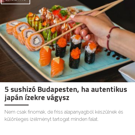
5 sushizó Budapesten, ha autentikus
japán ízekre vágysz
Nem csak finomak, de friss alapanyagból készülnek és
különleges ízélményt tartogat minden falat.