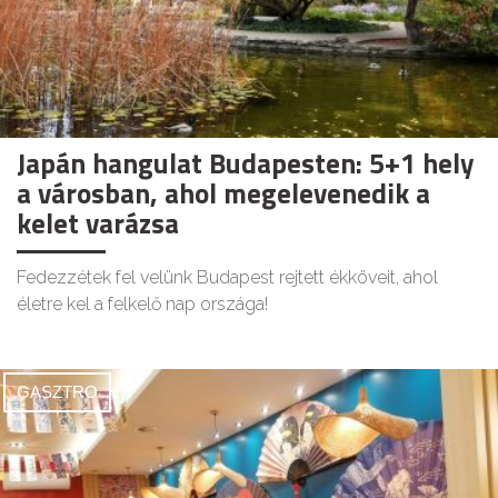
Japán hangulat Budapesten: 5+1 hely
a városban, ahol megelevenedik a
kelet varázsa
Fedezzétek fel velünk Budapest rejtett ékköveit, ahol
életre kel a felkelő nap országa!
GASZTRO