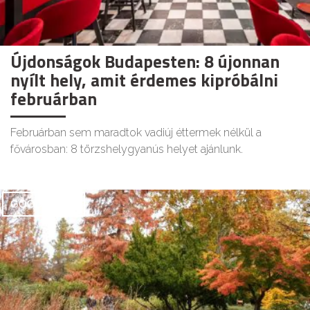
Újdonságok Budapesten: 8 újonnan
nyílt hely, amit érdemes kipróbálni
februárban
Februárban sem maradtok vadiúj éttermek nélkül a
fővárosban: 8 törzshelygyanús helyet ajánlunk.
GOODAPEST