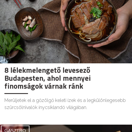
8 lélekmelengető levesező
Budapesten, ahol mennyei
finomságok várnak ránk
Merüljetek el a gőzölgő keleti ízek és a legkülönlegesebb
szürcsölnivalók ínycsiklandó világában.
GASZTRO