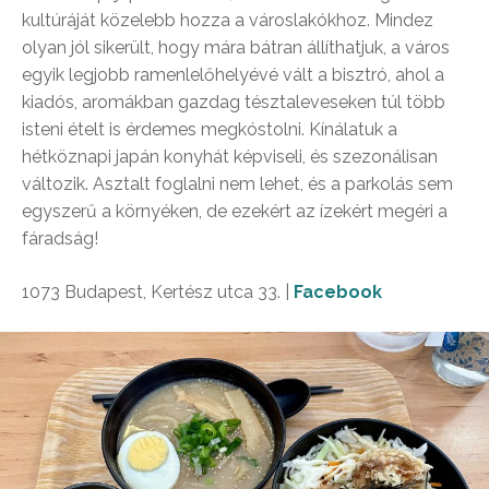
kultúráját közelebb hozza a városlakókhoz. Mindez
olyan jól sikerült, hogy mára bátran állíthatjuk, a város
egyik legjobb ramenlelőhelyévé vált a bisztró, ahol a
kiadós, aromákban gazdag tésztaleveseken túl több
isteni ételt is érdemes megkóstolni. Kínálatuk a
hétköznapi japán konyhát képviseli, és szezonálisan
változik. Asztalt foglalni nem lehet, és a parkolás sem
egyszerű a környéken, de ezekért az ízekért megéri a
fáradság!
1073 Budapest, Kertész utca 33. |
Facebook