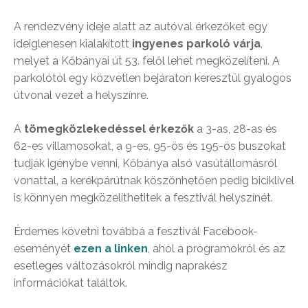
A rendezvény ideje alatt az autóval érkezőket egy
ideiglenesen kialakított
ingyenes parkoló várja
,
melyet a Kőbányai út 53. felől lehet megközelíteni. A
parkolótól egy közvetlen bejáraton keresztül gyalogos
útvonal vezet a helyszínre.
A
tömegközlekedéssel érkezők
a 3-as, 28-as és
62-es villamosokat, a 9-es, 95-ös és 195-ös buszokat
tudják igénybe venni, Kőbánya alsó vasútállomásról
vonattal, a kerékpárútnak köszönhetően pedig biciklivel
is könnyen megközelíthetitek a fesztivál helyszínét.
Érdemes követni továbbá a fesztivál Facebook-
eseményét
ezen a linken
, ahol a programokról és az
esetleges változásokról mindig naprakész
információkat találtok.