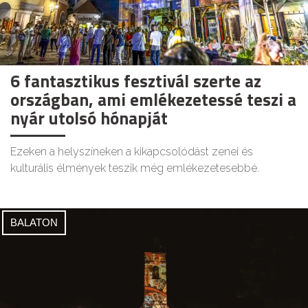
6 fantasztikus fesztivál szerte az
országban, ami emlékezetessé teszi a
nyár utolsó hónapját
Ezeken a helyszíneken a kikapcsolódást zenei és
kulturális élmények teszik még emlékezetesebbé.
BALATON