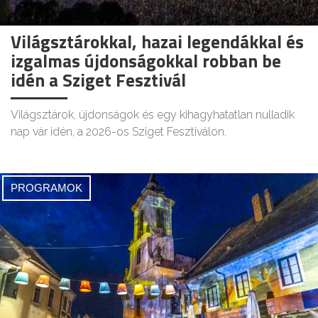
Világsztárokkal, hazai legendákkal és
izgalmas újdonságokkal robban be
idén a Sziget Fesztivál
Világsztárok, újdonságok és egy kihagyhatatlan nulladik
nap vár idén, a 2026-os Sziget Fesztiválon.
PROGRAMOK