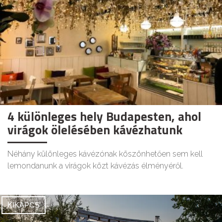
4 különleges hely Budapesten, ahol
virágok ölelésében kávézhatunk
Néhány különleges kávézónak köszönhetően sem kell
lemondanunk a virágok közt kávézás élményéről.
KIKAPCS