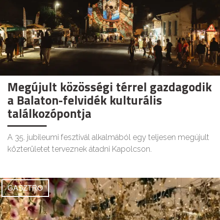
Megújult közösségi térrel gazdagodik
a Balaton-felvidék kulturális
találkozópontja
A 35. jubileumi fesztivál alkalmából egy teljesen megújult
közterületet terveznek átadni Kapolcson.
GASZTRO