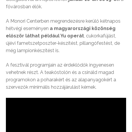
fővárosban élők.
A Monori Centerben megrendezésre kerülő kétnapos
hétvégi eseményen
a magyarországi közönség
először láthat például Yu operát
, cukorkafújást,
újévi fametszetposzter-készítést, pillangófestést, de
még lampionkészítést is.
A fesztivál programjain az érdeklődők ingyenesen
vehetnek részt. A teakóstolón és a csináld magad
programokon a poharakért és az alapanyagokért a
szervezők minimális hozzájárulást kérnek.