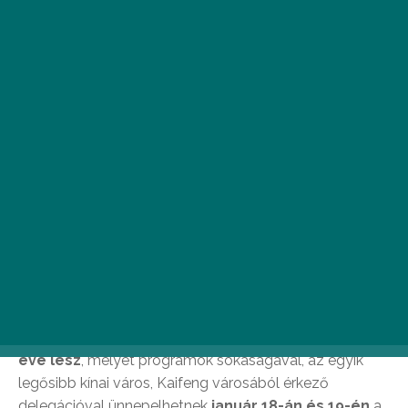
Fotó: Chinatown Budapest
A kínai hagyományok szerint
a 2025-ös év a Kígyó
éve lesz
, melyet programok sokaságával, az egyik
legősibb kínai város, Kaifeng városából érkező
delegációval ünnepelhetnek
január 18-án és 19-én
a