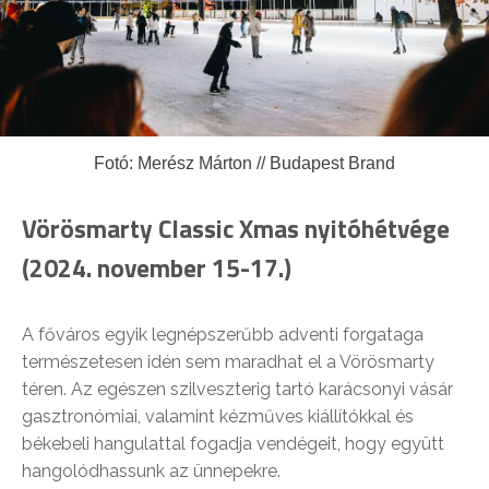
Fotó: Merész Márton // Budapest Brand
Vörösmarty Classic Xmas nyitóhétvége
(2024. november 15-17.)
A főváros egyik legnépszerűbb adventi forgataga
természetesen idén sem maradhat el a Vörösmarty
téren. Az egészen szilveszterig tartó karácsonyi vásár
gasztronómiai, valamint kézműves kiállítókkal és
békebeli hangulattal fogadja vendégeit, hogy együtt
hangolódhassunk az ünnepekre.