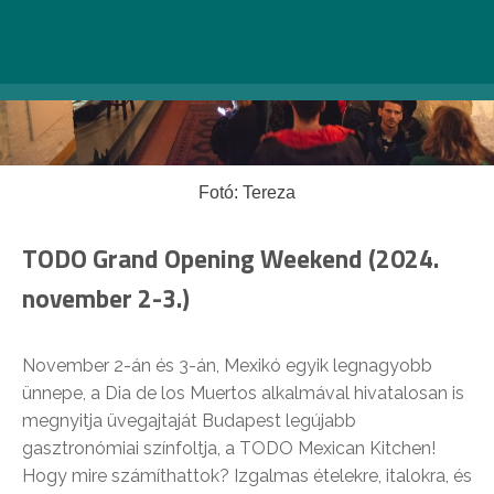
Fotó: Tereza
TODO Grand Opening Weekend (2024.
november 2-3.)
November 2-án és 3-án, Mexikó egyik legnagyobb
ünnepe, a Dia de los Muertos alkalmával hivatalosan is
megnyitja üvegajtaját Budapest legújabb
gasztronómiai színfoltja, a TODO Mexican Kitchen!
Hogy mire számíthattok? Izgalmas ételekre, italokra, és