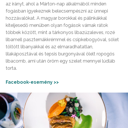
az irányt, ahol a Márton-nap alkalmából minden
fogásban igyekeznek belecsempészni az ünnepi
hozzávalókat. A magyar borokkal és pálinkákkal
kiteljesedő menüben olyan fogások várnak rátok
többek között, mint a tárkonyos libazúzaleves, rozé
libamell paszternákkrémmel és csipkebogyóval, sólet
töltött libanyakkal és az elmaradhatatlan,
lilakáposztával és tepsis burgonyával ölelt ropogós
libacomb, ami után öröm egy szelet mennyei lúdláb
torta.
Facebook-esemény >>