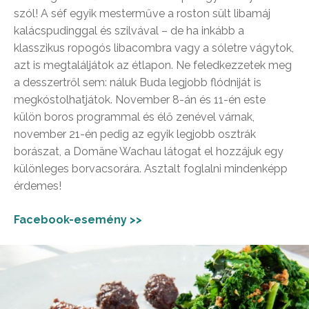
szól! A séf egyik mesterműve a roston sült libamáj
kalácspudinggal és szilvával – de ha inkább a
klasszikus ropogós libacombra vagy a sóletre vágytok,
azt is megtaláljátok az étlapon. Ne feledkezzetek meg
a desszertről sem: náluk Buda legjobb flódniját is
megkóstolhatjátok. November 8-án és 11-én este
külön boros programmal és élő zenével várnak,
november 21-én pedig az egyik legjobb osztrák
borászat, a Domäne Wachau látogat el hozzájuk egy
különleges borvacsorára. Asztalt foglalni mindenképp
érdemes!
Facebook-esemény >>