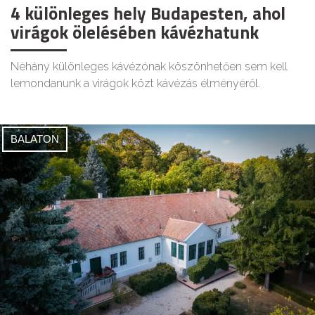
4 különleges hely Budapesten, ahol
virágok ölelésében kávézhatunk
Néhány különleges kávézónak köszönhetően sem kell
lemondanunk a virágok közt kávézás élményéről.
BALATON