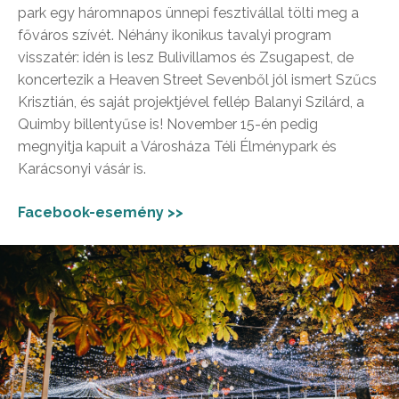
park egy háromnapos ünnepi fesztivállal tölti meg a
főváros szívét. Néhány ikonikus tavalyi program
visszatér: idén is lesz Bulivillamos és Zsugapest, de
koncertezik a Heaven Street Sevenből jól ismert Szűcs
Krisztián, és saját projektjével fellép Balanyi Szilárd, a
Quimby billentyűse is! November 15-én pedig
megnyitja kapuit a Városháza Téli Élménypark és
Karácsonyi vásár is.
Facebook-esemény >>