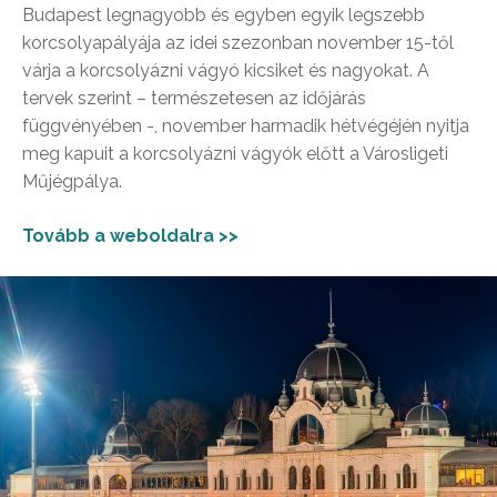
Budapest legnagyobb és egyben egyik legszebb
korcsolyapályája az idei szezonban november 15-től
várja a korcsolyázni vágyó kicsiket és nagyokat. A
tervek szerint – természetesen az időjárás
függvényében -, november harmadik hétvégéjén nyitja
meg kapuit a korcsolyázni vágyók előtt a Városligeti
Műjégpálya.
Tovább a weboldalra >>