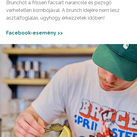
Brunchot a frissen facsart narancslé és pezsgő
verhetetlen kombójával. A brunch idejére nem lesz
asztalfoglalás, úgyhogy érkezzetek időben!
Facebook-esemény >>