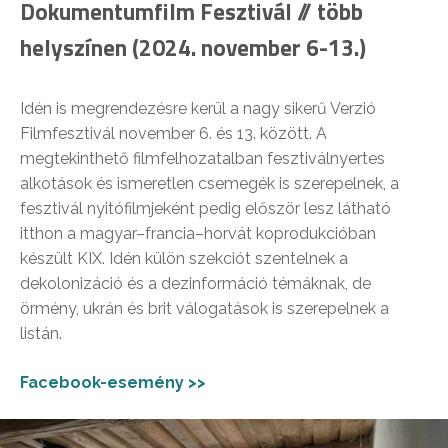
Dokumentumfilm Fesztivál // több
helyszínen (2024. november 6-13.)
Idén is megrendezésre kerül a nagy sikerű Verzió
Filmfesztivál november 6. és 13. között. A
megtekinthető filmfelhozatalban fesztiválnyertes
alkotások és ismeretlen csemegék is szerepelnek, a
fesztivál nyitófilmjeként pedig először lesz látható
itthon a magyar–francia–horvát koprodukcióban
készült KIX. Idén külön szekciót szentelnek a
dekolonizáció és a dezinformáció témáknak, de
örmény, ukrán és brit válogatások is szerepelnek a
listán.
Facebook-esemény >>