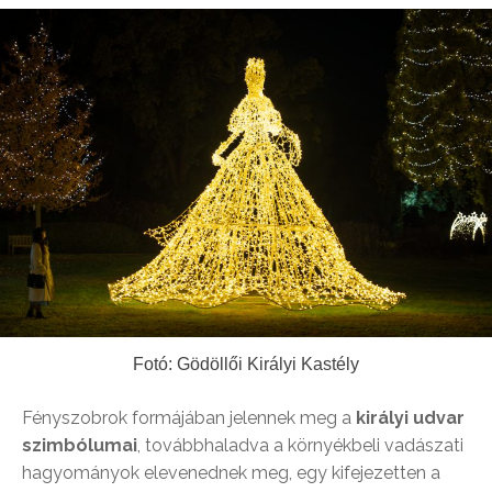
Fotó: Gödöllői Királyi Kastély
Fényszobrok formájában jelennek meg a
királyi udvar
szimbólumai
, továbbhaladva a környékbeli vadászati
hagyományok elevenednek meg, egy kifejezetten a