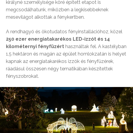
királyné személyisége köré épített etapot is
megcsodálhatunk, miközben a legkisebbeknek
mesevilágot alkottak a fénykertben.
A rendhagyó és ökotudatos fényinstallációhoz, közel
250 ezer energiatakarékos LED-izzót és 14
kilométernyi fényfüzért
használtak fel. A kastélyban
1,5 hektáron és magán az épület homlokzatán is helyet
kapnak az energiatakarékos izzók és fényfüzérek,
ráadásul összesen négy tematikában készítettek
fényszobrokat.