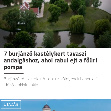
7 burjánzó kastélykert tavaszi
andalgáshoz, ahol rabul ejt a főúri
pompa
Burjánzó rózsakertektől a Loire-völgyének hangulatát
idéző labirintusokig.
UTAZÁS