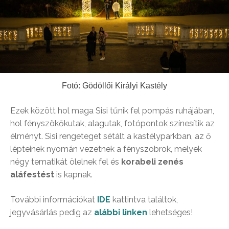
Fotó: Gödöllői Királyi Kastély
Ezek között hol maga Sisi tűnik fel pompás ruhájában,
hol fényszökőkutak, alagutak, fotópontok színesítik az
élményt. Sisi rengeteget sétált a kastélyparkban, az ő
lépteinek nyomán vezetnek a fényszobrok, melyek
négy tematikát ölelnek fel és
korabeli zenés
aláfestést
is kapnak.
További információkat
IDE
kattintva találtok,
jegyvásárlás pedig az
alábbi linken
lehetséges!