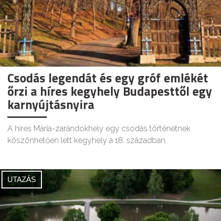
Csodás legendát és egy gróf emlékét
őrzi a híres kegyhely Budapesttől egy
karnyújtásnyira
A híres Mária-zarándokhely egy csodás történetnek
köszönhetően lett kegyhely a 18. században.
UTAZÁS