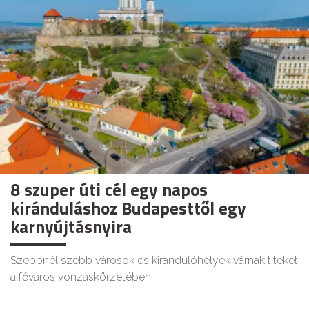
8 szuper úti cél egy napos
kiránduláshoz Budapesttől egy
karnyújtásnyira
Szebbnél szebb városok és kirándulóhelyek várnak titeket
a főváros vonzáskörzetében.