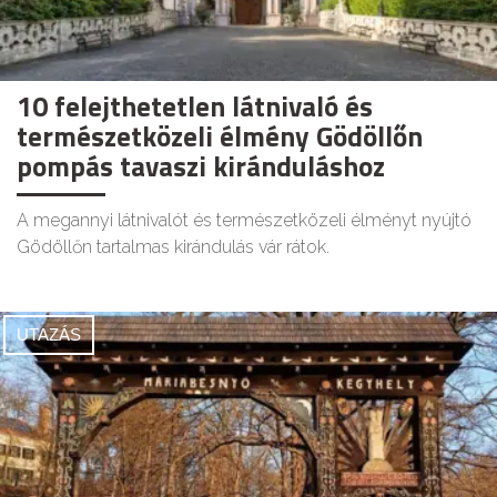
10 felejthetetlen látnivaló és
természetközeli élmény Gödöllőn
pompás tavaszi kiránduláshoz
A megannyi látnivalót és természetközeli élményt nyújtó
Gödöllőn tartalmas kirándulás vár rátok.
UTAZÁS