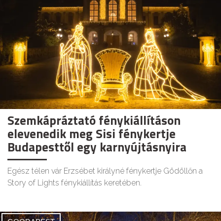
Szemkápráztató fénykiállításon
elevenedik meg Sisi fénykertje
Budapesttől egy karnyújtásnyira
Egész télen vár Erzsébet királyné fénykertje Gödöllőn a
Story of Lights fénykiállítás keretében.