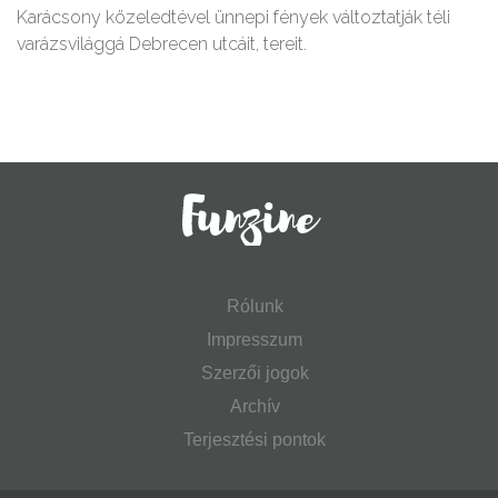
Karácsony közeledtével ünnepi fények változtatják téli
varázsvilággá Debrecen utcáit, tereit.
Rólunk
Impresszum
Szerzői jogok
Archív
Terjesztési pontok