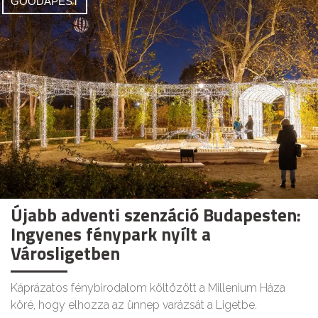
GOODAPEST
Újabb adventi szenzáció Budapesten:
Ingyenes fénypark nyílt a
Városligetben
Káprázatos fénybirodalom költözött a Millenium Háza
köré, hogy elhozza az ünnep varázsát a Ligetbe.