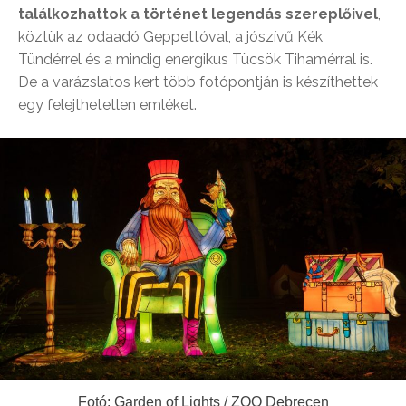
találkozhattok a történet legendás szereplőivel
,
köztük az odaadó Geppettóval, a jószívű Kék
Tündérrel és a mindig energikus Tücsök Tihamérral is.
De a varázslatos kert több fotópontján is készíthettek
egy felejthetetlen emléket.
Fotó: Garden of Lights / ZOO Debrecen