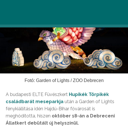
Fotó: Garden of Lights / ZOO Debrecen
A budapesti ELTE Füvészkert
Hupikék Törpikék
családbarát meseparkja
után a Garden of Lights
fénykiállítása idén Hajdú-Bihar fővárosát is
meghódította, hiszen
október 18-án a Debreceni
Állatkert debütált új helyszínül.