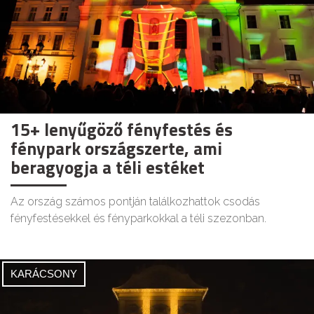
15+ lenyűgöző fényfestés és
fénypark országszerte, ami
beragyogja a téli estéket
Az ország számos pontján találkozhattok csodás
fényfestésekkel és fényparkokkal a téli szezonban.
KARÁCSONY