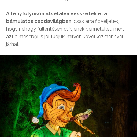
A fényfolyosón átsétálva vesszetek el a
bámulatos csodavilágban
, csak arra figyeljetek,
hogy nehogy füllentésen csípjenek benneteket, mert
azt a meséből is jól tudjuk, milyen következménnyel
járhat.