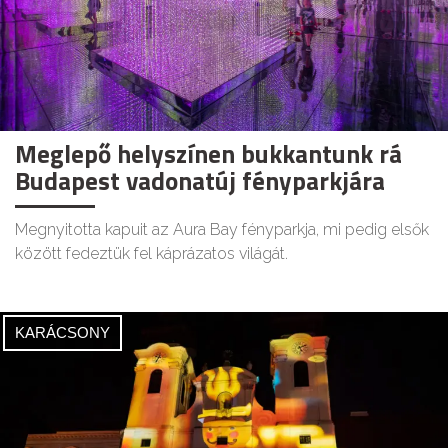
Meglepő helyszínen bukkantunk rá
Budapest vadonatúj fényparkjára
Megnyitotta kapuit az Aura Bay fényparkja, mi pedig elsők
között fedeztük fel káprázatos világát.
KARÁCSONY