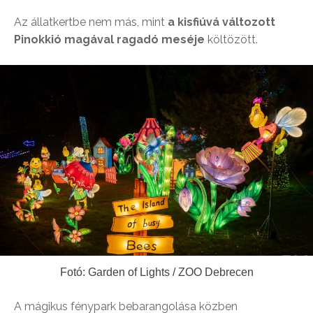
Az állatkertbe nem más, mint
a kisfiúvá változott
Pinokkió magával ragadó meséje
költözött.
Fotó: Garden of Lights / ZOO Debrecen
A mágikus fénypark bebarangolása közben