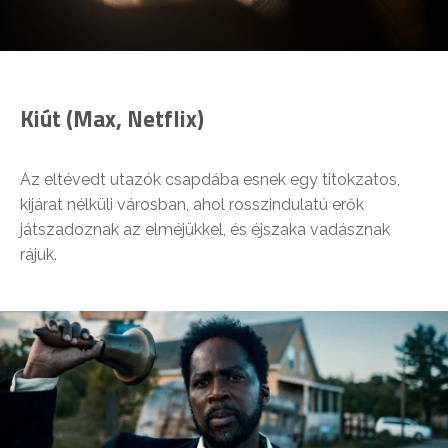
Kiút (Max, Netflix)
Az eltévedt utazók csapdába esnek egy titokzatos,
kijárat nélküli városban, ahol rosszindulatú erők
játszadoznak az elméjükkel, és éjszaka vadásznak
rájuk.