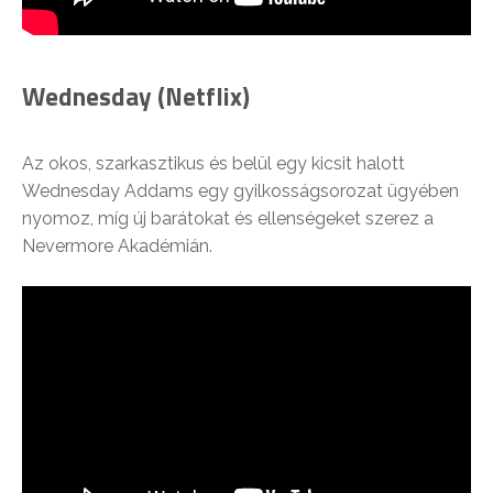
Wednesday (Netflix)
Az okos, szarkasztikus és belül egy kicsit halott
Wednesday Addams egy gyilkosságsorozat ügyében
nyomoz, míg új barátokat és ellenségeket szerez a
Nevermore Akadémián.