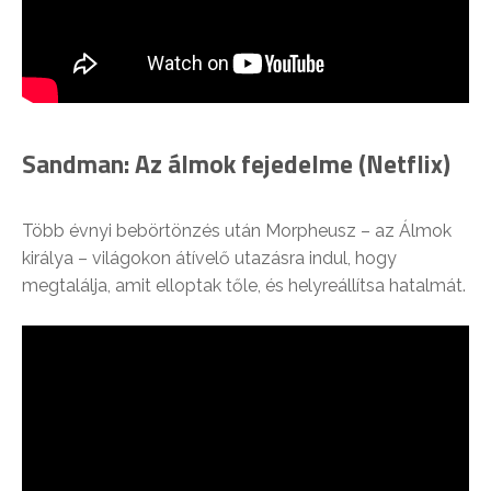
Sandman: Az álmok fejedelme (Netflix)
Több évnyi bebörtönzés után Morpheusz – az Álmok
királya – világokon átívelő utazásra indul, hogy
megtalálja, amit elloptak tőle, és helyreállítsa hatalmát.