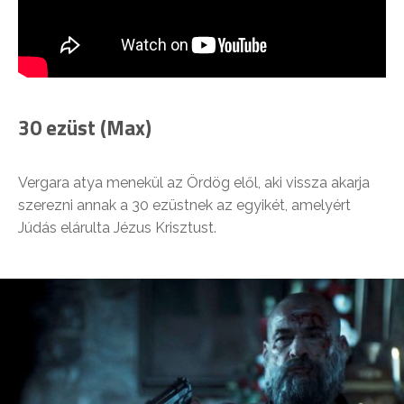
30 ezüst (Max)
Vergara atya menekül az Ördög elől, aki vissza akarja
szerezni annak a 30 ezüstnek az egyikét, amelyért
Júdás elárulta Jézus Krisztust.