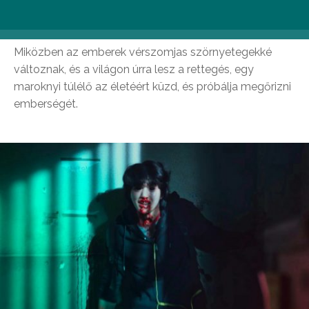
Sweet Home (Netflix)
Miközben az emberek vérszomjas szörnyetegekké
változnak, és a világon úrra lesz a rettegés, egy
maroknyi túlélő az életéért küzd, és próbálja megőrizni
emberségét.