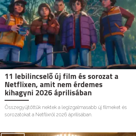
11 lebilincselő új film és sorozat a
Netflixen, amit nem érdemes
kihagyni 2026 áprilisában
Összegyűjtöttük nektek a legizgalmasabb új filmeket és
sorozatokat a Netflixről 2026 áprilisában.