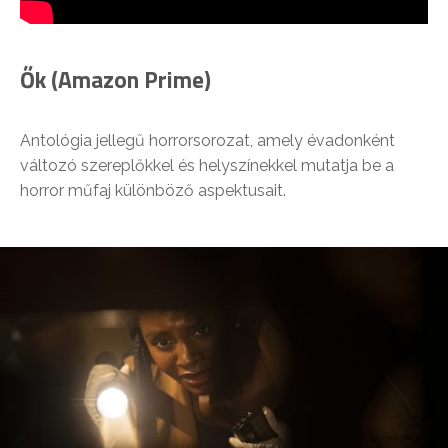
Ők (Amazon Prime)
Antológia jellegű horrorsorozat, amely évadonként
változó szereplőkkel és helyszínekkel mutatja be a
horror műfaj különböző aspektusait.