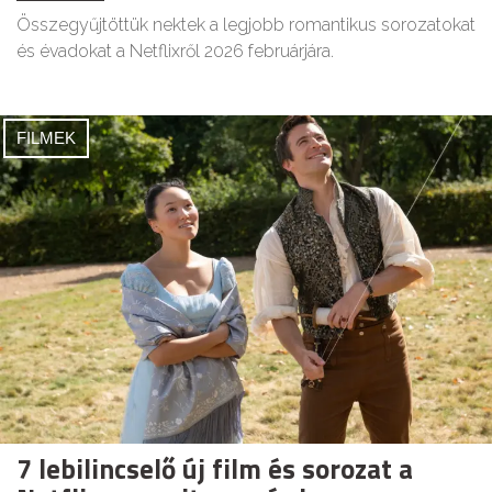
Összegyűjtöttük nektek a legjobb romantikus sorozatokat
és évadokat a Netflixről 2026 februárjára.
FILMEK
7 lebilincselő új film és sorozat a