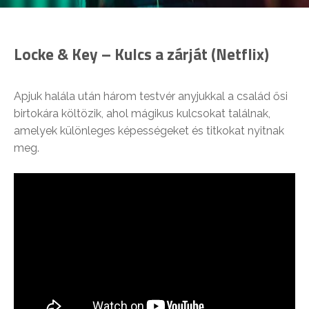
Locke & Key – Kulcs a zárját (Netflix)
Apjuk halála után három testvér anyjukkal a család ősi
birtokára költözik, ahol mágikus kulcsokat találnak,
amelyek különleges képességeket és titkokat nyitnak
meg.