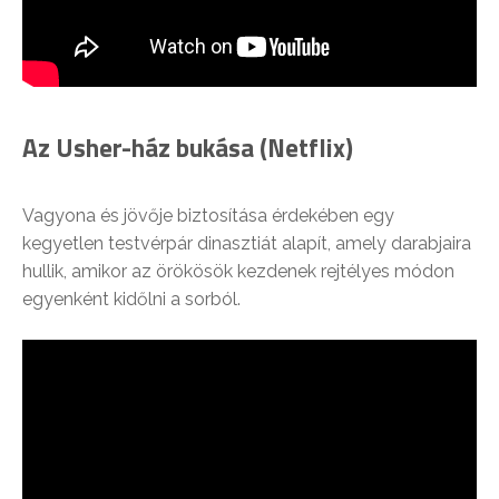
Az Usher-ház bukása (Netflix)
Vagyona és jövője biztosítása érdekében egy
kegyetlen testvérpár dinasztiát alapít, amely darabjaira
hullik, amikor az örökösök kezdenek rejtélyes módon
egyenként kidőlni a sorból.