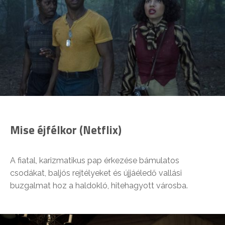
Mise éjfélkor (Netflix)
A fiatal, karizmatikus pap érkezése bámulatos
csodákat, baljós rejtélyeket és újjáéledő vallási
buzgalmat hoz a haldokló, hitehagyott városba.