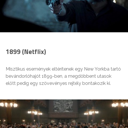
1899 (Netflix)
Misztikus események eltérítenek egy New Yorkba tartó
bevándorlóhajót 1899-ben, a megdöbbent utasok
előtt pedig egy szövevényes rejtély bontakozik ki.