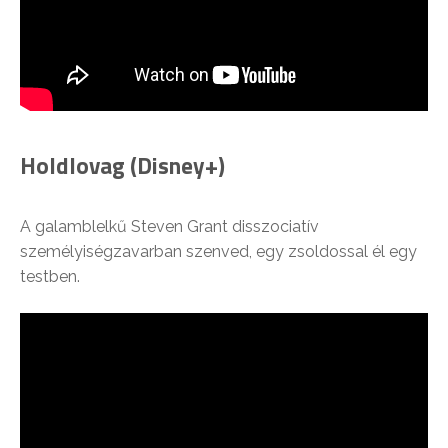
Holdlovag (Disney+)
A galamblelkű Steven Grant disszociatív
személyiségzavarban szenved, egy zsoldossal él egy
testben.