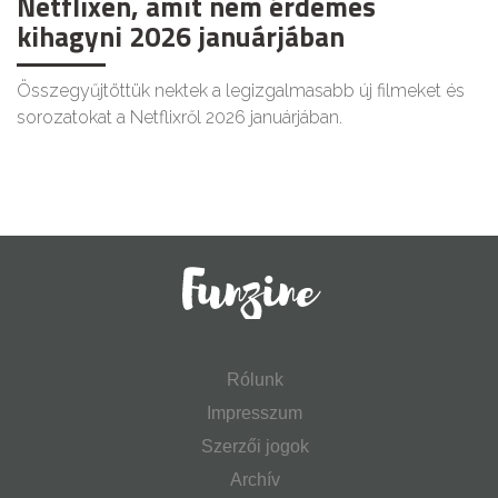
Netflixen, amit nem érdemes
kihagyni 2026 januárjában
Összegyűjtöttük nektek a legizgalmasabb új filmeket és
sorozatokat a Netflixről 2026 januárjában.
Rólunk
Impresszum
Szerzői jogok
Archív