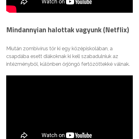
Mindannyian halottak vagyunk (Netflix)
Miután zombivírus tör ki egy középiskolában, a
csapdába esett diákoknak ki kell szabadulniuk az
intézményből, különben őrjöngő fertőzöttekké válnak.