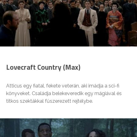
Lovecraft Country (Max)
Atticus egy fiatal, fekete veterán, aki imádja a sci-fi
könyveket. Családja belekeveredik egy mágiával és
titkos szektákkal fűszerezett rejtélybe.