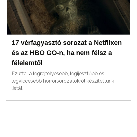
17 vérfagyasztó sorozat a Netflixen
és az HBO GO-n, ha nem félsz a
félelemtől
Ezúttal a legrejtélyesebb, legijesztőbb és
legviccesebb horrorsorozatokról készítettünk
listát.