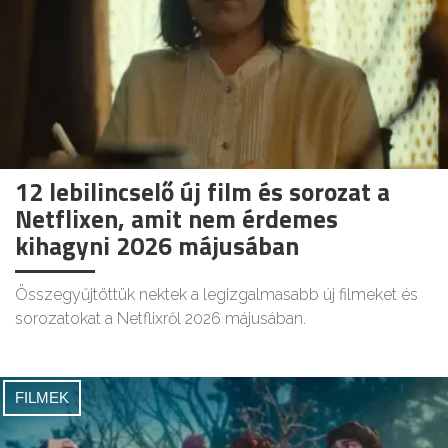
12 lebilincselő új film és sorozat a
Netflixen, amit nem érdemes
kihagyni 2026 májusában
Összegyűjtöttük nektek a legizgalmasabb új filmeket és
sorozatokat a Netflixről 2026 májusában.
FILMEK