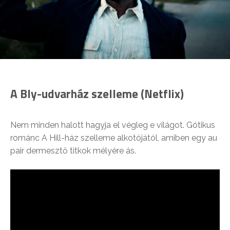
A Bly-udvarház szelleme (Netflix)
Nem minden halott hagyja el végleg e világot. Gótikus
románc A Hill-ház szelleme alkotójától, amiben egy au
pair dermesztő titkok mélyére ás.