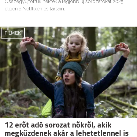
Összegyűjtöttük nektek a legjobb új sorozatokat 2025
elején a Netflixen és társain.
FILMEK
12 erőt adó sorozat nőkről, akik
megküzdenek akár a lehetetlennel is