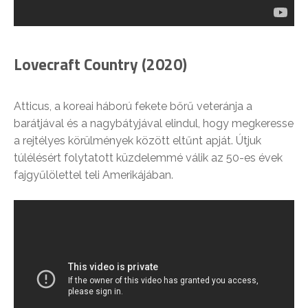
Lovecraft Country (2020)
Atticus, a koreai háború fekete bőrű veteránja a
barátjával és a nagybátyjával elindul, hogy megkeresse
a rejtélyes körülmények között eltűnt apját. Útjuk
túlélésért folytatott küzdelemmé válik az 50-es évek
fajgyűlölettel teli Amerikájában.