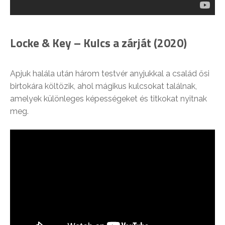
Locke & Key – Kulcs a zárját (2020)
Apjuk halála után három testvér anyjukkal a család ősi
birtokára költözik, ahol mágikus kulcsokat találnak,
amelyek különleges képességeket és titkokat nyitnak
meg.