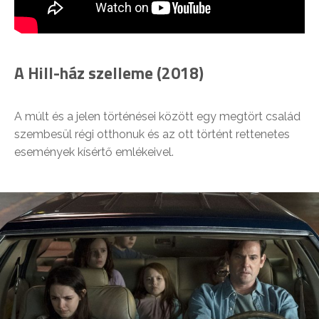
A Hill-ház szelleme (2018)
A múlt és a jelen történései között egy megtört család
szembesül régi otthonuk és az ott történt rettenetes
események kísértő emlékeivel.