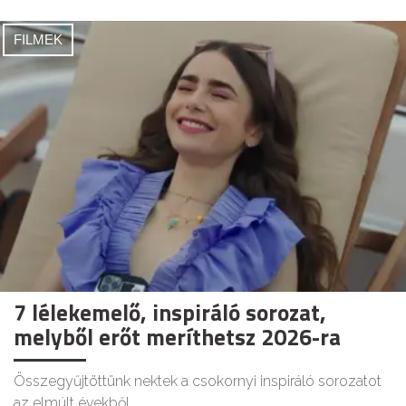
FILMEK
7 lélekemelő, inspiráló sorozat,
melyből erőt meríthetsz 2026-ra
Összegyűjtöttünk nektek a csokornyi inspiráló sorozatot
az elmúlt évekből.