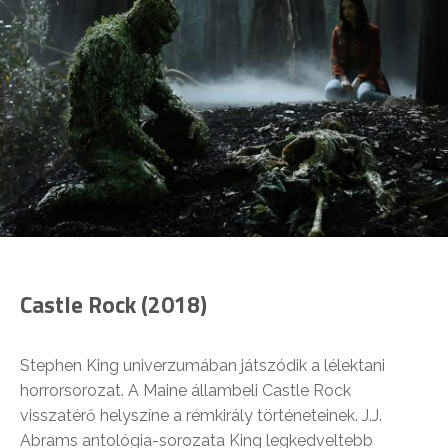
Castle Rock (2018)
Stephen King univerzumában játszódik a lélektani
horrorsorozat. A Maine állambeli Castle Rock
visszatérő helyszíne a rémkirály történeteinek. J.J.
Abrams antológia-sorozata King legkedveltebb