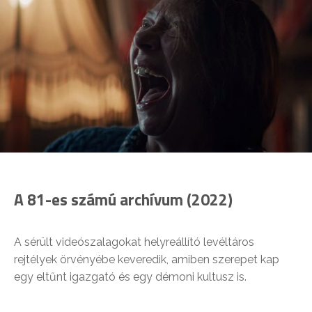
A 81-es számú archívum (2022)
A sérült videószalagokat helyreállító levéltáros
rejtélyek örvényébe keveredik, amiben szerepet kap
egy eltűnt igazgató és egy démoni kultusz is.