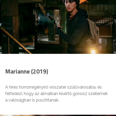
Marianne (2019)
A híres horrorregényíró visszatér szülővárosába, és
felfedezi, hogy az álmaiban kísértő gonosz szellemek
a valóságban is pusztítanak.