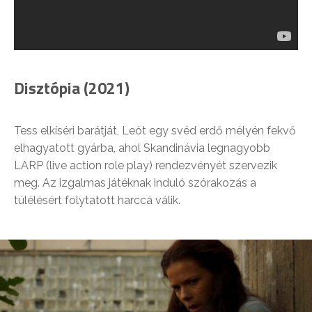
Disztópia (2021)
Tess elkíséri barátját, Leót egy svéd erdő mélyén fekvő
elhagyatott gyárba, ahol Skandinávia legnagyobb
LARP (live action role play) rendezvényét szervezik
meg. Az izgalmas játéknak induló szórakozás a
túlélésért folytatott harccá válik.