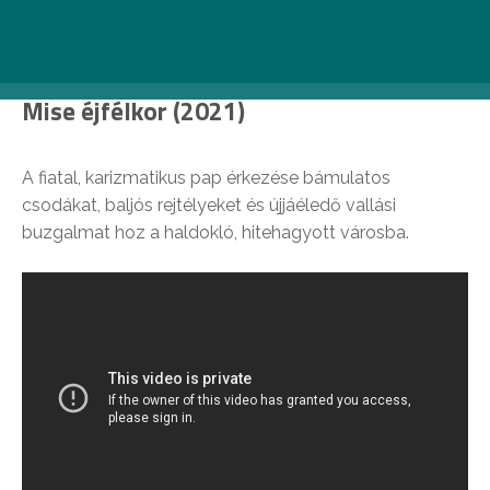
Mise éjfélkor (2021)
A fiatal, karizmatikus pap érkezése bámulatos
csodákat, baljós rejtélyeket és újjáéledő vallási
buzgalmat hoz a haldokló, hitehagyott városba.