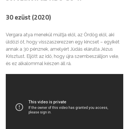
30 ezüst (2020)
Vergara atya menekül múltja elől, az Ördög elől, aki
üldözi őt, hogy visszaszerezzen egy kincset – egyikét
annak a 30 pénznek, amelyért Júdás elárulta Jézus
Krisztust. Eljött az idő, hogy újra szembeszálljon vele,
és ez alkalommal készen áll rá.