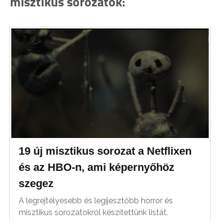
misztikus sorozatok:
19 új misztikus sorozat a Netflixen
és az HBO-n, ami képernyőhöz
szegez
A legrejtélyesebb és legijesztőbb horror és
misztikus sorozatokról készítettünk listát.