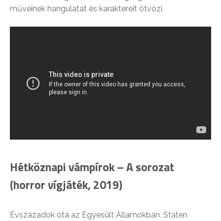
műveinek hangulatát és karaktereit ötvözi.
Hétköznapi vámpírok – A sorozat
(horror vígjáték, 2019)
Évszázadok óta az Egyesült Államokban, Staten