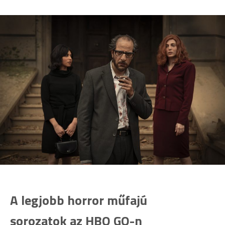
A legjobb horror műfajú
sorozatok az HBO GO-n