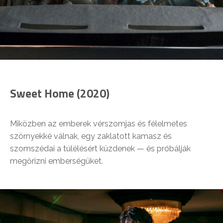
Sweet Home (2020)
Miközben az emberek vérszomjas és félelmetes
szörnyekké válnak, egy zaklatott kamasz és
szomszédai a túlélésért küzdenek — és próbálják
megőrizni emberségüket.