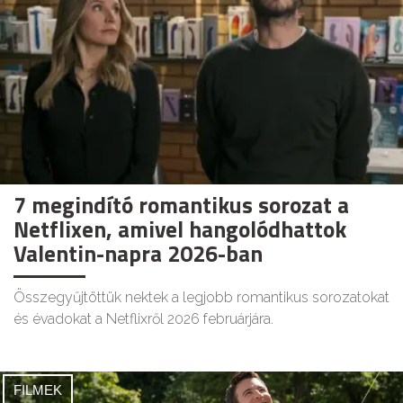
7 megindító romantikus sorozat a
Netflixen, amivel hangolódhattok
Valentin-napra 2026-ban
Összegyűjtöttük nektek a legjobb romantikus sorozatokat
és évadokat a Netflixről 2026 februárjára.
FILMEK