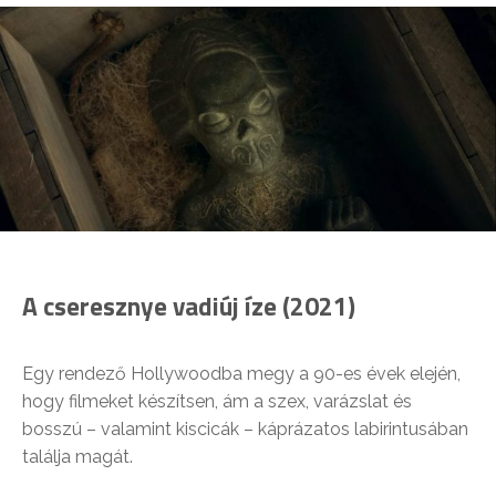
A cseresznye vadiúj íze (2021)
Egy rendező Hollywoodba megy a 90-es évek elején,
hogy filmeket készítsen, ám a szex, varázslat és
bosszú – valamint kiscicák – káprázatos labirintusában
találja magát.