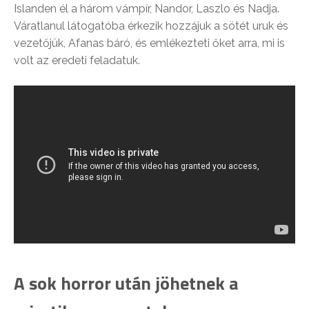
Islanden él a három vámpír, Nandor, Laszlo és Nadja.
Váratlanul látogatóba érkezik hozzájuk a sötét uruk és
vezetőjük, Afanas báró, és emlékezteti őket arra, mi is
volt az eredeti feladatuk.
A sok horror után jöhetnek a