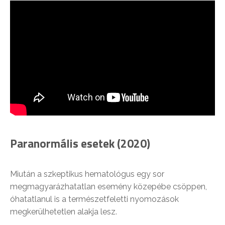
Paranormális esetek (2020)
Miután a szkeptikus hematológus egy sor
megmagyarázhatatlan esemény közepébe csöppen,
óhatatlanul is a természetfeletti nyomozások
megkerülhetetlen alakja lesz.