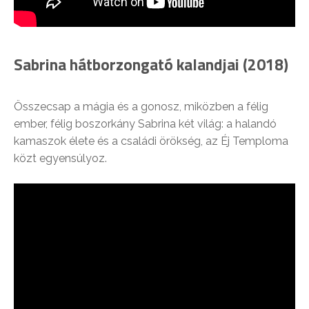
Sabrina hátborzongató kalandjai (2018)
Összecsap a mágia és a gonosz, miközben a félig
ember, félig boszorkány Sabrina két világ: a halandó
kamaszok élete és a családi örökség, az Éj Temploma
közt egyensúlyoz.