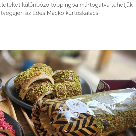
zeleteket különböző toppingba mártogatva tehetjük
végéjén az Édes Mackó kürtőskalács-