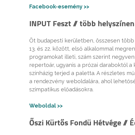
Facebook-esemény >>
INPUT Feszt // több helyszíne
Öt budapesti kerületben, összesen több 
13. és 22. között, első alkalommal megr
programokat illeti, szám szerint negyven
repertoár, ugyanis a prózai daraboktól a 
színházig terjed a paletta. A részletes m
a rendezvény weboldalára, ahol lehetősé
szimpatikus előadásokra.
Weboldal >>
Őszi Kürtős Fondü Hétvége // 