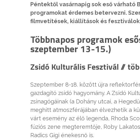
Péntektől vasárnapig sok eső várható B
programokat érdemes betervezni. Szer
filmvetítések, kiállítások és fesztivál
Többnapos programok esős
szeptember 13-15.)
Zsidó Kulturális Fesztivál // t
Szeptember 8-18. között újra reflektorf
gazdagító zsidó hagyomány. A Zsidó Kultu
zsinagógáinak (a Dohány utcai, a Hegedűs
meghitt atmoszférájában élvezhetik a kü
várt esemény az élő legenda, Rhoda Scot
fúziós zene megteremtője, Roby Lakatos,
Radics Gigi énekesnő is.