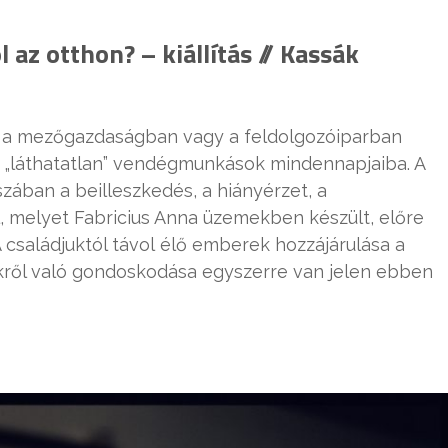
 az otthon? – kiállítás
// Kassák
st a mezőgazdaságban vagy a feldolgozóiparban
 a „láthatatlan” vendégmunkások mindennapjaiba. A
zában a beilleszkedés, a hiányérzet, a
ll, melyet Fabricius Anna üzemekben készült, előre
A családjuktól távol
élő
emberek hozzájárulása a
ikről való gondoskodása egyszerre van jelen ebben