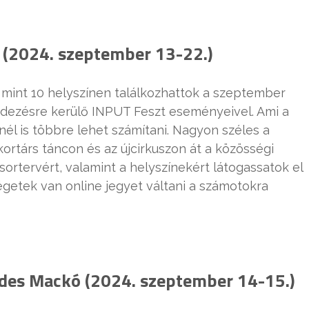
n (2024. szeptember 13-22.)
mint 10 helyszínen találkozhattok a szeptember
endezésre kerülő INPUT Feszt eseményeivel. Ami a
nél is többre lehet számítani. Nagyon széles a
kortárs táncon és az újcirkuszon át a közösségi
űsortervért, valamint a helyszínekért látogassatok el
getek van online jegyet váltani a számotokra
Édes Mackó (2024. szeptember 14-15.)