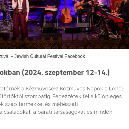
ztivál – Jewish Cultural Festival Facebook
okban (2024. szeptember 12-14.)
szatérnek a Kézművesek! Kézműves Napok a Lehel
ütörtöktől szombatig. Fedezzétek fel a különleges
ok szép termékkel és méhészeti
családokat, a baráti társaságokat és minden