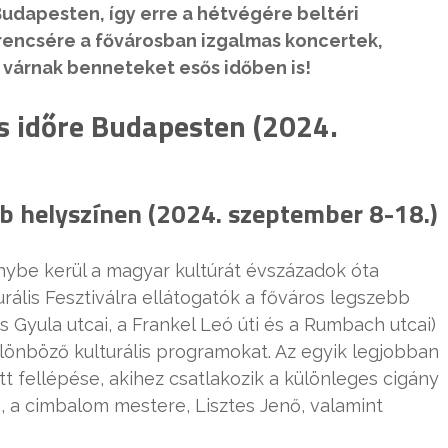
udapesten, így erre a hétvégére beltéri
encsére a fővárosban izgalmas koncertek,
ok várnak benneteket esős időben is!
 időre Budapesten (2024.
öbb helyszínen (2024. szeptember 8-18.)
énybe kerül a magyar kultúrát évszázadok óta
rális Fesztiválra ellátogatók a főváros legszebb
 Gyula utcai, a Frankel Leó úti és a Rumbach utcai)
lönböző kulturális programokat. Az egyik legjobban
t fellépése, akihez csatlakozik a különleges cigány
 a cimbalom mestere, Lisztes Jenő, valamint