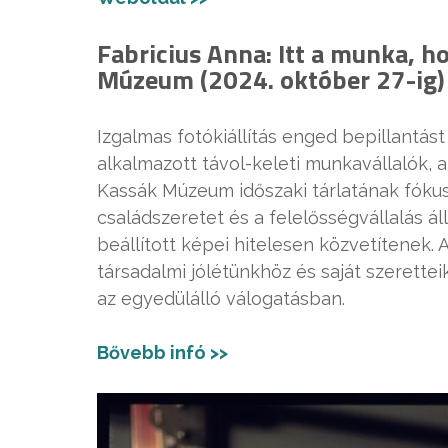
Fabricius Anna: Itt a munka, hol
Múzeum (2024. október 27-ig)
Izgalmas fotókiállítás enged bepillantá
alkalmazott távol-keleti munkavállalók,
Kassák Múzeum időszaki tárlatának fókus
családszeretet és a felelősségvállalás á
beállított képei hitelesen közvetítenek. 
társadalmi
jólétünkhöz
és saját szerette
az egyedülálló válogatásban.
Bővebb infó >>