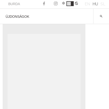
EN
HU
SL
BURDA
ÚJDONSÁGOK