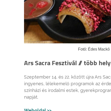
Fotó: Édes Mackó 
Ars Sacra Fesztivál // több he
Szeptember 14. és 22. között újra Ars Sac
ingyenes, lélekemelő programok az érdekl
színházi és irodalmi estek, gyerekprogram
napját.
Weboldal >>