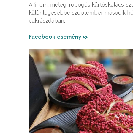
A finom, meleg, ropogós kürtőskalács-s
különlegesebbé szeptember második hét
cukrászdában.
Facebook-esemény >>