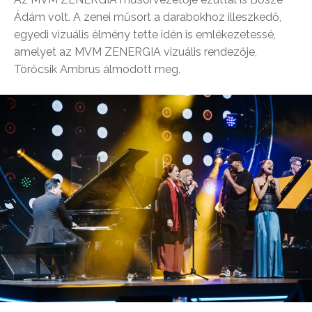
Ádám volt. A zenei műsort a darabokhoz illeszkedő,
egyedi vizuális élmény tette idén is emlékezetessé,
amelyet az MVM ZENERGIA vizuális rendezője,
Törőcsik Ambrus álmodott meg.