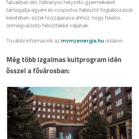
falvakban élő, hátrányos helyzetű gyermekeket
támogatja egyéni és csoportos fejlesztő foglalkozások
keretében, ezzel hozzájárulva ahhoz, hogy felelős,
önmegvalósító felnőttekké váljanak.
További információk az
mvmzenergia.hu
oldalon.
Még több izgalmas kultprogram idén
ősszel a fővárosban: