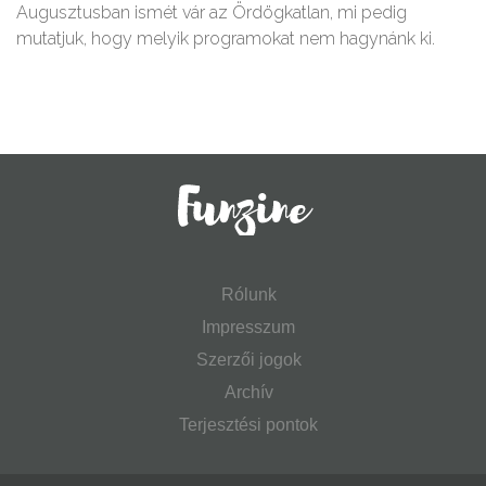
Augusztusban ismét vár az Ördögkatlan, mi pedig
mutatjuk, hogy melyik programokat nem hagynánk ki.
Rólunk
Impresszum
Szerzői jogok
Archív
Terjesztési pontok