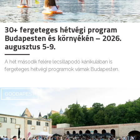
30+ fergeteges hétvégi program
Budapesten és környékén – 2026.
augusztus 5-9.
A hét második felére lecsillapodó kánikulában is
fergeteges hétvégi programok várnak Budapesten.
GOODAPEST