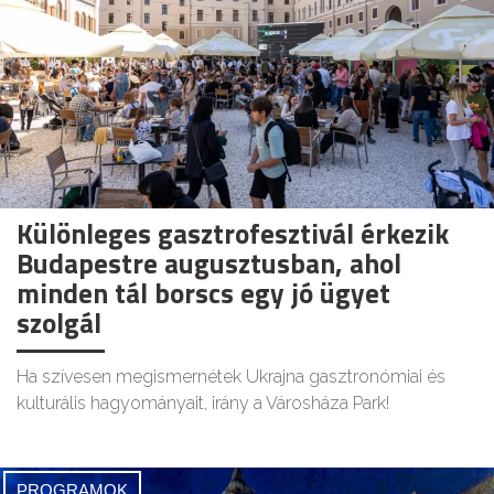
Különleges gasztrofesztivál érkezik
Budapestre augusztusban, ahol
minden tál borscs egy jó ügyet
szolgál
Ha szívesen megismernétek Ukrajna gasztronómiai és
kulturális hagyományait, irány a Városháza Park!
PROGRAMOK