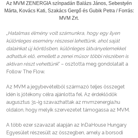
Az MVM ZENERGIA színpadán Balázs János, Sebestyén
Márta, Kovács Kati, Szakács Gergő és Gubik Petra / Forrás:
MVM Zrt.
„
Hatalmas élmény volt számunkra, hogy egy ilyen
különleges esemény részesei lehettünk, ahol saját
dalainkat új köntösben, különleges látványelemekkel
adhattuk elő, emellett a zenei műsor többi részében is
aktívan részt vehettünk
” – osztotta meg gondolatait a
Follow The Flow.
Az MVM a jegybevételből származó teljes összeget
idén is jótékony célra ajánlotta fel. Az érdeklődők
augusztus 31-ig szavazhattak az mvmzenergia.hu
oldalon, hogy melyik szervezetet támogassa az MVM.
A több ezer szavazat alapján az InDaHouse Hungary
Egyesület részesült az összegben, amely a borsodi