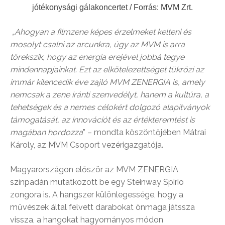
jótékonysági gálakoncertet / Forrás: MVM Zrt.
„Ahogyan a filmzene képes érzelmeket kelteni és
mosolyt csalni az arcunkra, úgy az MVM is arra
törekszik, hogy az energia erejével jobbá tegye
mindennapjainkat. Ezt az elkötelezettséget tükrözi az
immár kilencedik éve zajló MVM ZENERGIA is, amely
nemcsak a zene iránti szenvedélyt, hanem a kultúra, a
tehetségek és a nemes célokért dolgozó alapítványok
támogatását, az innovációt és az értékteremtést is
magában hordozza
” – mondta köszöntőjében Mátrai
Károly, az MVM Csoport vezérigazgatója.
Magyarországon először az MVM ZENERGIA
színpadán mutatkozott be egy Steinway Spirio
zongora is. A hangszer különlegessége, hogy a
művészek által felvett darabokat önmaga játssza
vissza, a hangokat hagyományos módon