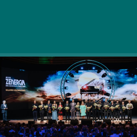
Lackfi János, Baráti Kristóf és Fenyő László
egyedülálló produkcióit élvezhették a nézők a Müpa
koncertterméből vagy otthonuk kényelméből. A
jótékonysági gálakoncert színpadán debütált
Magyarországon egy Steinway Spirio önjátszó
zongora is.