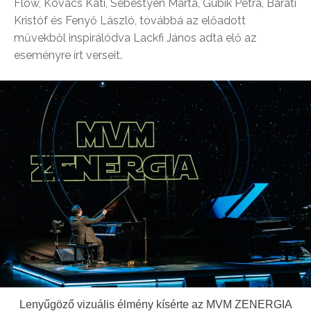
Flow, Kovács Kati, Sebestyén Márta, Gubik Petra, Baráti
Kristóf és Fenyő László, továbbá az előadott
művekből inspirálódva Lackfi János adta elő az
eseményre írt verseit.
Lenyűgöző vizuális élmény kísérte az MVM ZENERGIA