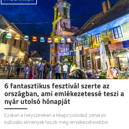
6 fantasztikus fesztivál szerte az
országban, ami emlékezetessé teszi a
nyár utolsó hónapját
Ezeken a helyszíneken a kikapcsolódást zenei és
kulturális élmények teszik még emlékezetesebbé.