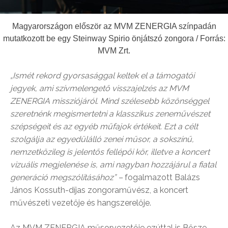
Magyarországon először az MVM ZENERGIA színpadán
mutatkozott be egy Steinway Spirio önjátszó zongora / Forrás:
MVM Zrt.
„Ismét rekord gyorsasággal keltek el a támogatói
jegyek, ami szívmelengető visszajelzés az MVM
ZENERGIA missziójáról. Mind szélesebb közönséggel
szeretnénk megismertetni a klasszikus zeneművészet
szépségeit és az egyéb műfajok értékeit. Ezt a célt
szolgálja az egyedülálló zenei műsor, a sokszínű,
nemzetközileg is jelentős fellépői kör, illetve a koncert
vizuális megjelenése is, ami nagyban hozzájárul a fiatal
generáció megszólításához” –
fogalmazott Balázs
János Kossuth-díjas zongoraművész, a koncert
művészeti vezetője és hangszerelője.
Az MVM ZENERGIA műsorvezetője ezúttal is Bősze