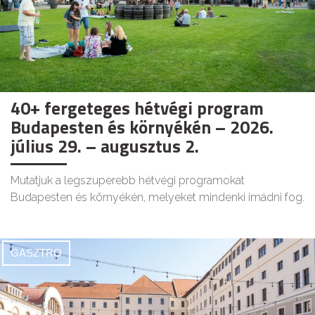
40+ fergeteges hétvégi program
Budapesten és környékén – 2026.
július 29. – augusztus 2.
Mutatjuk a legszuperebb hétvégi programokat
Budapesten és környékén, melyeket mindenki imádni fog.
GASZTRO