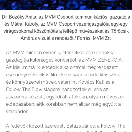
Dr. Bozóky Anita, az MVM Csoport kommunikációs igazgatója
és Mátrai Károly, az MVM Csoport vezérigazgatója egy-egy
virágcsokorral köszöntötte a fellépő művészeket és Törőcsik
Ambrus vizuális rendezőt / Forrás: MVM Zrt.
Az MVM minden évben új elemekkel és előadókkal
gazdagítja különleges koncertjét, az MVM ZENERGIÁT.
Az idei, immár kilencedik alkalommal megrendezett
eseményen ikonikus filmekhez kapcsolódó klasszikus
és könnyűzenei művek, valamint Kovács Kati és a
Follow The Flow slágerei hangzottak el, erre az
alkalomra készült, egyedi átiratokban, olyan művészek
előadásában, akik korábban nem álltak még együtt a
színpadon.
A fellépők között szerepelt Balázs János, a Follow The