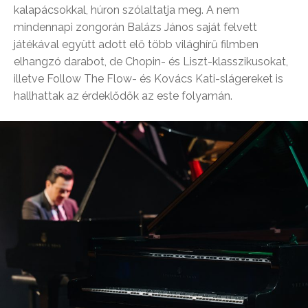
kalapácsokkal, húron szólaltatja meg. A nem
mindennapi zongorán Balázs János saját felvett
játékával együtt adott elő több világhírű filmben
elhangzó darabot, de Chopin- és Liszt-klasszikusokat,
illetve Follow The Flow- és Kovács Kati-slágereket is
hallhattak az érdeklődők az este folyamán.