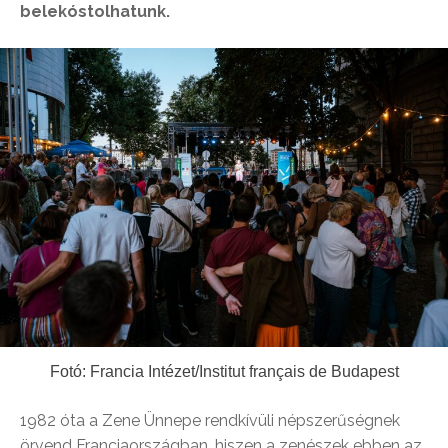
belekóstolhatunk.
Fotó: Francia Intézet/Institut français de Budapest
1982 óta a Zene Ünnepe rendkívüli népszerűségnek
örvend Franciaországban, hiszen a zenészek ebben az