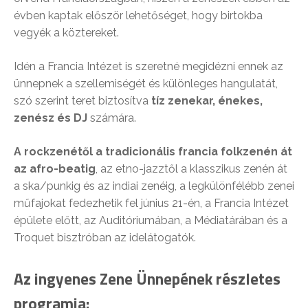
évben kaptak először lehetőséget, hogy birtokba
vegyék a köztereket.
Idén a Francia Intézet is szeretné megidézni ennek az
ünnepnek a szellemiségét és különleges hangulatát,
szó szerint teret biztosítva
tíz zenekar, énekes,
zenész és DJ
számára.
A rockzenétől a tradicionális francia folkzenén át
az afro-beatig
, az etno-jazztől a klasszikus zenén át
a ska/punkig és az indiai zenéig, a legkülönfélébb zenei
műfajokat fedezhetik fel június 21-én, a Francia Intézet
épülete előtt, az Auditóriumában, a Médiatárában és a
Troquet bisztróban az idelátogatók.
Az ingyenes Zene Ünnepének részletes
programja: