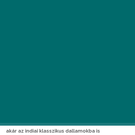
A Francia Intézet június 21-én ingyenes, ünnepi
utcakoncertekkel várja a zeneszerető
városlakókat, ahol a hagyományos, francia
táncházi zenén és romantikus sanzonokon kívül
akár az indiai klasszikus dallamokba is