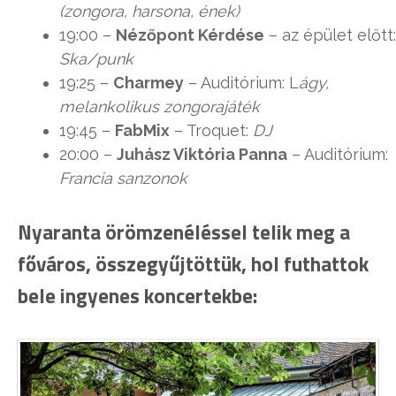
(zongora, harsona, ének)
19:00 –
Nézőpont Kérdése
– az épület előtt:
Ska/punk
19:25 –
Charmey
– Auditórium: L
ágy,
melankolikus zongorajáték
19:45 –
FabMix
– Troquet:
DJ
20:00 –
Juhász Viktória Panna
– Auditórium:
Francia sanzonok
Nyaranta örömzenéléssel telik meg a
főváros, összegyűjtöttük, hol futhattok
bele ingyenes koncertekbe: