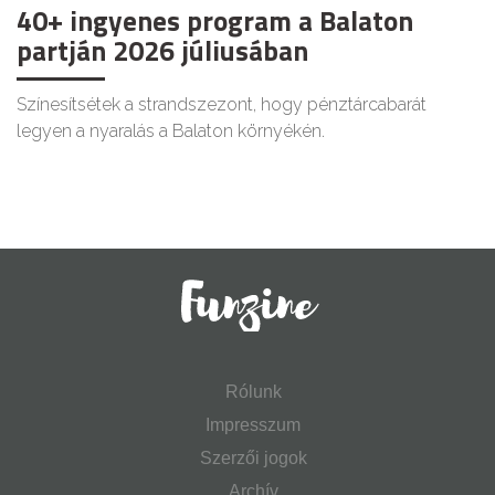
40+ ingyenes program a Balaton
partján 2026 júliusában
Színesítsétek a strandszezont, hogy pénztárcabarát
legyen a nyaralás a Balaton környékén.
Rólunk
Impresszum
Szerzői jogok
Archív