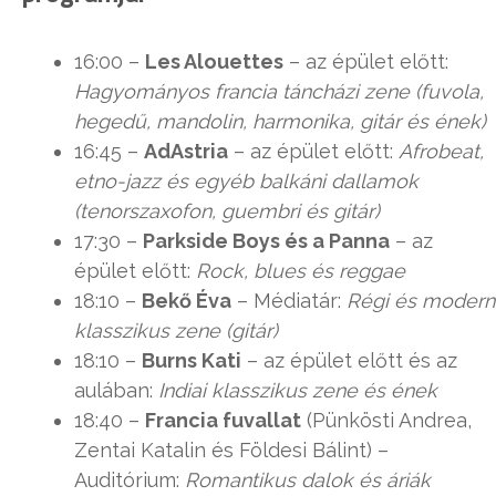
16:00 –
Les Alouettes
– az épület előtt:
Hagyományos francia táncházi zene (fuvola,
hegedű, mandolin, harmonika, gitár és ének)
16:45 –
AdAstria
– az épület előtt:
Afrobeat,
etno-jazz és egyéb balkáni dallamok
(tenorszaxofon, guembri és gitár)
17:30 –
Parkside Boys és a Panna
– az
épület előtt:
Rock, blues és reggae
18:10 –
Bekő Éva
– Médiatár:
Régi és modern
klasszikus zene (gitár)
18:10 –
Burns Kati
– az épület előtt és az
aulában:
Indiai klasszikus zene és ének
18:40 –
Francia fuvallat
(Pünkösti Andrea,
Zentai Katalin és Földesi Bálint) –
Auditórium:
Romantikus dalok és áriák