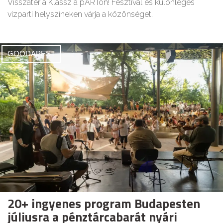
Visszatér a Klassz a pARTon! Fesztivál és különleges
vízparti helyszíneken várja a közönséget.
GOODAPEST
20+ ingyenes program Budapesten
júliusra a pénztárcabarát nyári