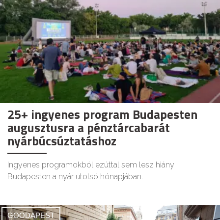
25+ ingyenes program Budapesten
augusztusra a pénztárcabarát
nyárbúcsúztatáshoz
Ingyenes programokból ezúttal sem lesz hiány
Budapesten a nyár utolsó hónapjában.
GOODAPEST