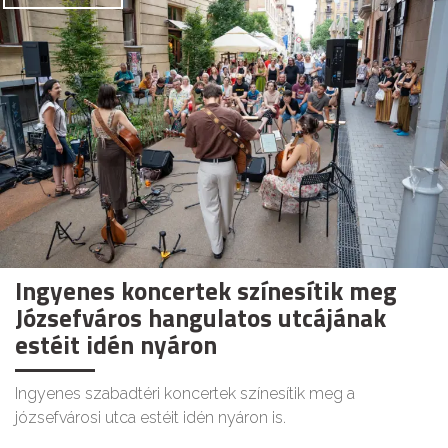
Ingyenes koncertek színesítik meg
Józsefváros hangulatos utcájának
estéit idén nyáron
Ingyenes szabadtéri koncertek színesítik meg a
józsefvárosi utca estéit idén nyáron is.