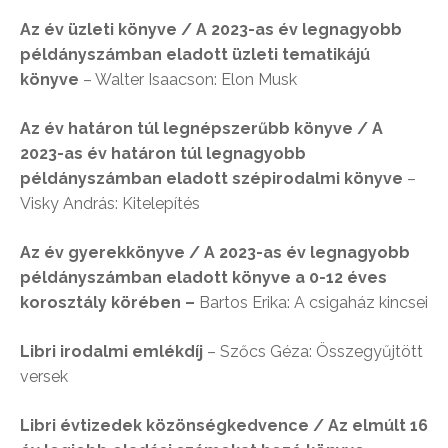
Az év üzleti könyve
/ A
2023-as év legnagyobb
példányszámban eladott üzleti tematikájú
könyve
– Walter Isaacson: Elon Musk
Az év határon túl legnépszerűbb könyve / A
2023-as év határon túl legnagyobb
példányszámban eladott szépirodalmi könyve
–
Visky András: Kitelepítés
Az év gyerekkönyve / A 2023-as év legnagyobb
példányszámban eladott könyve a 0-12 éves
korosztály körében –
Bartos Erika: A csigaház kincsei
Libri irodalmi emlékdíj
– Szőcs Géza: Összegyűjtött
versek
Libri évtizedek közönségkedvence / Az elmúlt 16