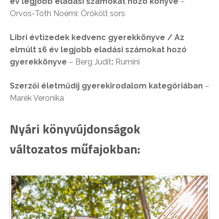
év legjobb eladási számokat hozó könyve
–
Orvos-Tóth Noémi: Örökölt sors
Libri évtizedek kedvenc gyerekkönyve / Az
elmúlt 16 év legjobb eladási számokat hozó
gyerekkönyve
– Berg Judit
:
Rumini
Szerzői életműdíj gyerekirodalom kategóriában
–
Marék Veronika
Nyári könyvújdonságok
változatos műfajokban: