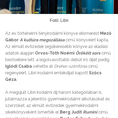
Fotó: Libri
Az év történelmi tényirodalmi könyve elismerést
Mező
Gábor
A kultúra megszállása
című könyvéért kapta.
Az elmúlt évtizedek legsikeresebb könyve az eladási
adatok alapján
Orvos-Tóth Noémi
Örökölt sors
című
bestsellere lett, a legolvasottabb debüt író díját pedig
Iglódi Csaba
vehette át
Dreher-szimfónia
című
regényéért. Libri irodalmi emlékdíjat kapott
Szőcs
Géza
.
A megújult Libri irodalmi díj három kategóriában is
jutalmazza a jelentős gyermekirodalmi alkotásokat és
szerzőket: az elmúlt évtizedek gyermekirodalmi
sikerkönyveként ismerték el
Berg Judit
Rumini
című