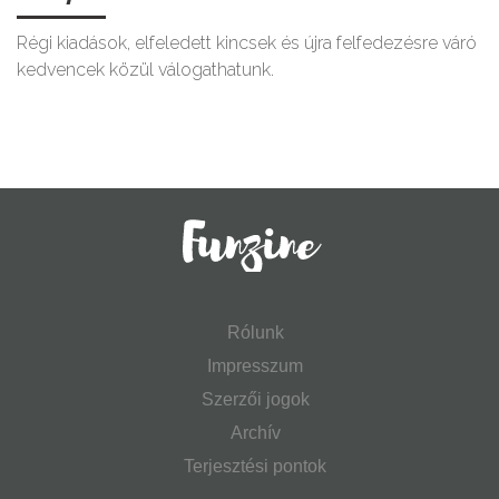
Régi kiadások, elfeledett kincsek és újra felfedezésre váró
kedvencek közül válogathatunk.
Rólunk
Impresszum
Szerzői jogok
Archív
Terjesztési pontok