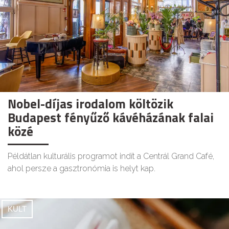
Nobel-díjas irodalom költözik
Budapest fényűző kávéházának falai
közé
Példátlan kulturális programot indít a Centrál Grand Café,
ahol persze a gasztronómia is helyt kap.
KULT