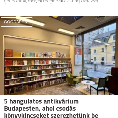
gondolatok, melyek megidézik az ünnep varázsát.
GOODAPEST
5 hangulatos antikvárium
Budapesten, ahol csodás
könyvkincseket szerezhetünk be