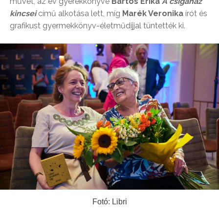
művét, az év gyerekkönyve
Bartos Erika
A csigaház
kincsei
című alkotása lett, míg
Marék Veronika
írót és
grafikust gyermekkönyv-életműdíjjal tüntették ki.
Fotó: Libri