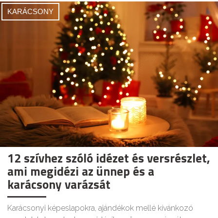
KARÁCSONY
12 szívhez szóló idézet és versrészlet,
ami megidézi az ünnep és a
karácsony varázsát
Karácsonyi képeslapokra, ajándékok mellé kívánkozó