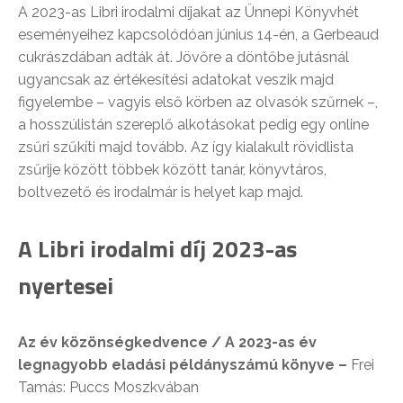
A 2023-as Libri irodalmi díjakat az Ünnepi Könyvhét
eseményeihez kapcsolódóan június 14-én, a Gerbeaud
cukrászdában adták át. Jövőre a döntőbe jutásnál
ugyancsak az értékesítési adatokat veszik majd
figyelembe – vagyis első körben az olvasók szűrnek –,
a hosszúlistán szereplő alkotásokat pedig egy online
zsűri szűkíti majd tovább. Az így kialakult rövidlista
zsűrije között többek között tanár, könyvtáros,
boltvezető és irodalmár is helyet kap majd.
A Libri irodalmi díj 2023-as
nyertesei
Az év közönségkedvence / A 2023-as év
legnagyobb eladási példányszámú könyve –
Frei
Tamás: Puccs Moszkvában