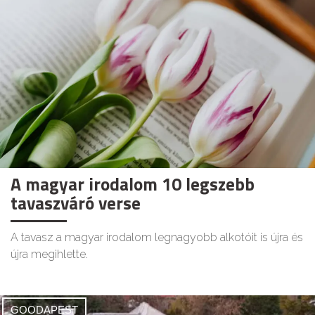
A magyar irodalom 10 legszebb
tavaszváró verse
A tavasz a magyar irodalom legnagyobb alkotóit is újra és
újra megihlette.
GOODAPEST