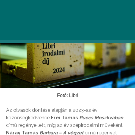
Fotó: Libri
Az olvasók döntése alapján a 2023-as év
közönségkedvence
Frei Tamás
Puccs Moszkvában
című regénye lett, míg az év szépirodalmi műveként
Náray Tamás
Barbara – A végzet
című regényét