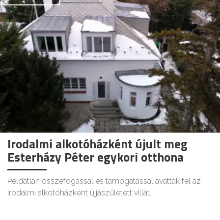
Irodalmi alkotóházként újult meg
Esterházy Péter egykori otthona
Példátlan összefogással és támogatással avatták fel az
irodalmi alkotóházként újjászületett villát.