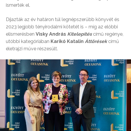
ismerték el.
Díjazták az év határon túl legnépszerűbb könyvét és
2023 legjobb tényirodalmi kötetét is – míg az előbbi
elismerésben
Visky András
Kitelepítés
című regénye,
utóbbi kategóriában
Karikó Katalin
Áttörések
című
életrajzi műve részesült.