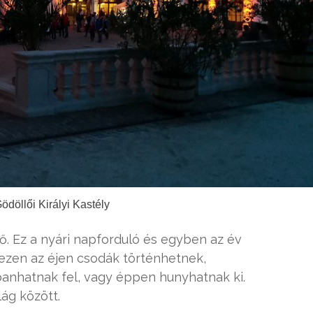
ödöllői Királyi Kastély
tő. Ez a nyári napforduló és egyben az év
 ezen az éjen csodák történhetnek,
anhatnak fel, vagy éppen hunyhatnak ki.
lág között.