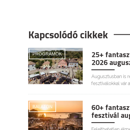
Kapcsolódó cikkek
25+ fantasz
PROGRAMOK
2026 augus
Augusztusban is r
fesztiválokkal vár 
60+ fantasz
BALATON
fesztivál a
Felejthetetlen él