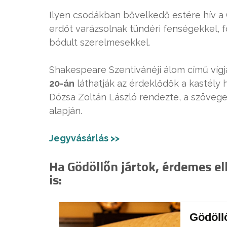
Ilyen csodákban bővelkedő estére hív a G
erdőt varázsolnak tündéri fenségekkel, f
bódult szerelmesekkel.
Shakespeare Szentivánéji álom című víg
20-án
láthatják az érdeklődők a kastély
Dózsa Zoltán László rendezte, a szöveget
alapján.
Jegyvásárlás >>
Ha Gödöllőn jártok, érdemes el
is:
Gödöll