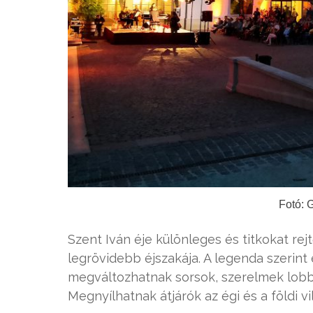
Fotó: G
Szent Iván éje különleges és titkokat rej
legrövidebb éjszakája. A legenda szerint
megváltozhatnak sorsok, szerelmek lobb
Megnyílhatnak átjárók az égi és a földi vi