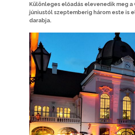
Különleges előadás elevenedik meg a G
júniustól szeptemberig három este is 
darabja.