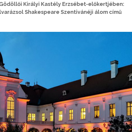
ödöllői Királyi Kastély Erzsébet-előkertjében:
elvarázsol Shakespeare Szentivánéji álom című