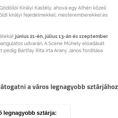
ödöllői Királyi Kastély, ahová egy Athén közeli
öldi királyi fejedelmekkel, mesteremberekkel és
játékát
június 21-én, július 13-án és szeptember
 hangulatos udvarán. A Scene Műhely előadását
 pedig Bártfay Rita írta Arany János fordítása
látogatni a város legnagyobb sztárjához
ő legnagyobb sztárja: