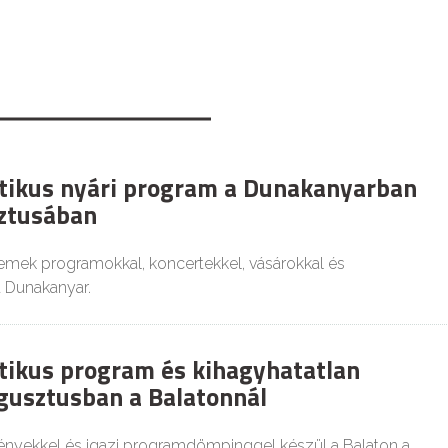
tikus nyári program a Dunakanyarban
ztusában
emek programokkal, koncertekkel, vásárokkal és
a Dunakanyar.
tikus program és kihagyhatatlan
ugusztusban a Balatonnál
ményekkel és igazi programdömpinggel készül a Balaton a