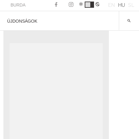
EN
HU
SL
BURDA
ÚJDONSÁGOK