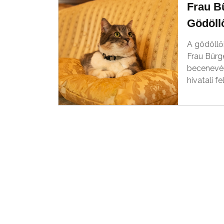
Frau B
Gödöll
A gödöllői
Frau Bürg
becenevén 
hivatali fe