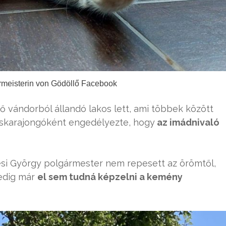
rmeisterin von Gödöllő Facebook
rő vándorból állandó lakos lett, ami többek között
cskarajongóként engedélyezte, hogy
az imádnivaló
esi György polgármester nem repesett az örömtől,
pedig már
el sem tudná képzelni a kemény