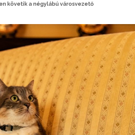
sen követik a négylábú városvezető