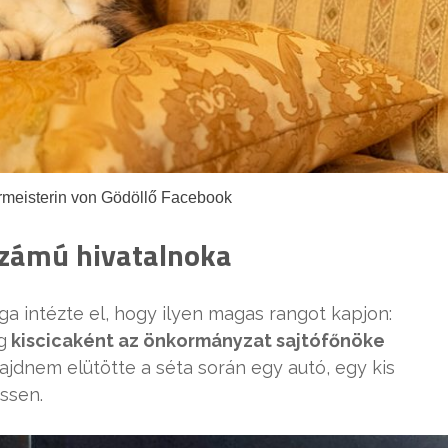
rmeisterin von Gödöllő Facebook
 számú hivatalnoka
a intézte el, hogy ilyen magas rangot kapjon:
g
kiscicaként az önkormányzat sajtófőnöke
jdnem elütötte a séta során egy autó, egy kis
essen.