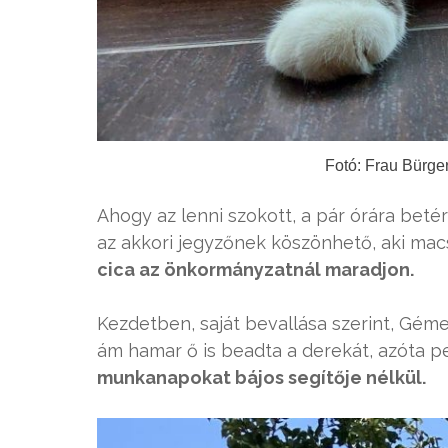
Fotó: Frau Bürge
Ahogy az lenni szokott, a pár órára beté
az akkori jegyzőnek köszönhető, aki ma
cica az önkormányzatnál maradjon.
Kezdetben, saját bevallása szerint, Gém
ám hamar ő is beadta a derekát, azóta 
munkanapokat bájos segítője nélkül.