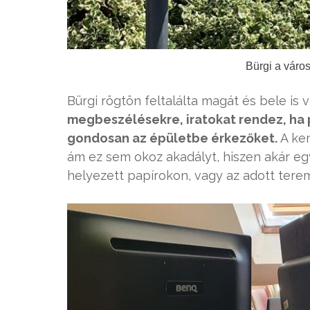
Bürgi a város
Bürgi rögtön feltalálta magát és bele is
megbeszélésekre, iratokat rendez, ha 
gondosan az épületbe érkezőket.
A kem
ám ez sem okoz akadályt, hiszen akár e
helyezett papírokon, vagy az adott tere