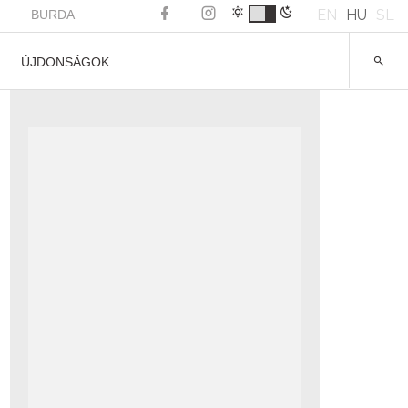
EN
HU
SL
BURDA
ÚJDONSÁGOK