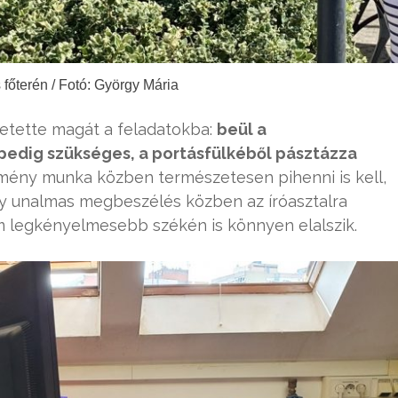
 főterén / Fotó: György Mária
 vetette magát a feladatokba:
beül a
pedig szükséges, a portásfülkéből pásztázza
ény munka közben természetesen pihenni is kell,
gy unalmas megbeszélés közben az íróasztalra
m legkényelmesebb székén is könnyen elalszik.