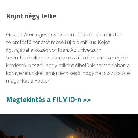
Kojot négy lelke
Gauder Áron egész estés animációs filmje az indián
teremtéstörténetet meséli újra a mitikus Kojot
figurájával a középpontban. Az univerzum
teremtésének mítoszán keresztül a film arról az égető
kérdésről beszél, hogy miként élhetünk harmóniában a
környezetünkkel, amíg nem késő, hogy ne pusztítsuk el
magunkat a Földön.
Megtekintés a FILMIO-n >>