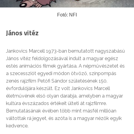
Fotó: NFI
János vitéz
Jankovics Marcell 1973-ban bemutatott nagyszabású
János vitéz feldolgozásával indult a magyar egész
estés animációs filmek gyártása. A népművészetet és
a szecessziót egyedi módon ötvöző, színpompás
zenés rajzfilm Petőfi Sándor születésének 150.
évfordulójára készült. Ez volt Jankovics Marcell
életművének első olyan darabja, amelyben a magyar
kultúra évszázados értékeit ülteti át rajzfilmre.
Bemutatásának évében több mint másfél millióan
váltottak rá jegyet, és azóta is a magyar nézők egyik
kedvence.