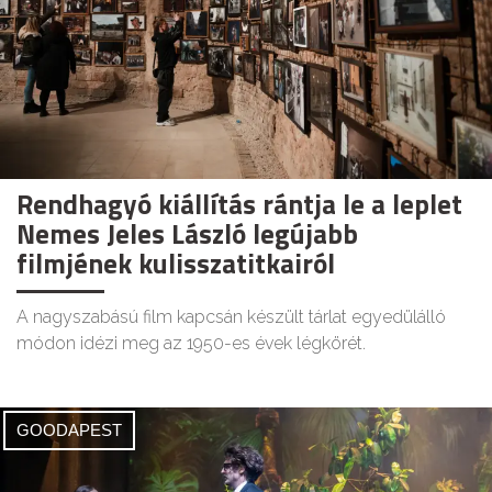
Rendhagyó kiállítás rántja le a leplet
Nemes Jeles László legújabb
filmjének kulisszatitkairól
A nagyszabású film kapcsán készült tárlat egyedülálló
módon idézi meg az 1950-es évek légkörét.
GOODAPEST