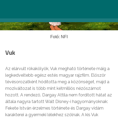
Fotó: NFI
Vuk
Az elárvult rókakölyök, Vuk megható története máig a
legkedveltebb egész estés magyar rajzfilm. Először
tévésorozatként hódította meg a közönséget, majd a
moziváltozat is több mint kétmilliós nézőszámot
hozott. A rendező, Dargay Attila nem fordított hátat az
általa nagyra tartott Walt Disney-i hagyományoknak:
Fekete István érzelmes története és Dargay vidám
karakterei a gyermeki lélekhez szólnak. A kis Vuk