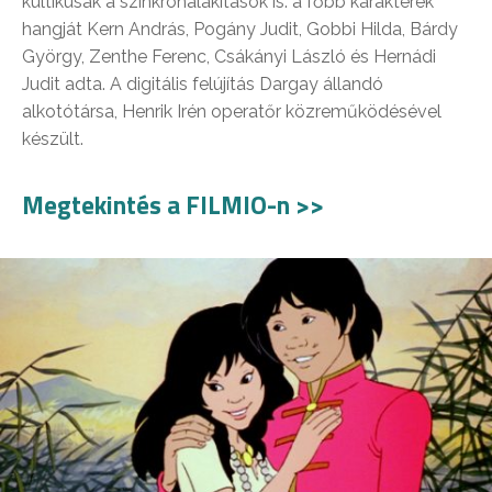
kultikusak a szinkronalakítások is: a főbb karakterek
hangját Kern András, Pogány Judit, Gobbi Hilda, Bárdy
György, Zenthe Ferenc, Csákányi László és Hernádi
Judit adta. A digitális felújítás Dargay állandó
alkotótársa, Henrik Irén operatőr közreműködésével
készült.
Megtekintés a FILMIO-n >>