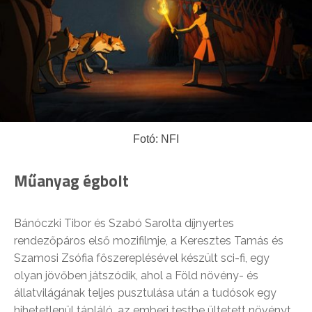
Fotó: NFI
Műanyag égbolt
Bánóczki Tibor és Szabó Sarolta díjnyertes
rendezőpáros első mozifilmje, a Keresztes Tamás és
Szamosi Zsófia főszereplésével készült sci-fi, egy
olyan jövőben játszódik, ahol a Föld növény- és
állatvilágának teljes pusztulása után a tudósok egy
hihetetlenül tápláló, az emberi testbe ültetett növényt