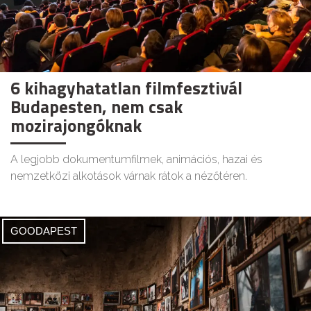
6 kihagyhatatlan filmfesztivál
Budapesten, nem csak
mozirajongóknak
A legjobb dokumentumfilmek, animációs, hazai és
nemzetközi alkotások várnak rátok a nézőtéren.
GOODAPEST