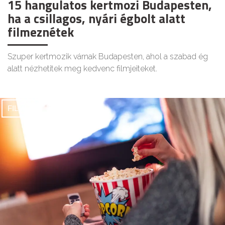
15 hangulatos kertmozi Budapesten,
ha a csillagos, nyári égbolt alatt
filmeznétek
Szuper kertmozik várnak Budapesten, ahol a szabad ég
alatt nézhetitek meg kedvenc filmjeiteket.
FILMEK