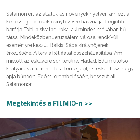
Salamon ért az állatok és növények nyelvén ám ezt a
képességét is csak csínytevésre használja. Legjobb
barátja Tobi, a sivatagi róka, aki minden mókában hű
társa. Mindeközben Jeruzsálem városa rendkívüli
eseményre készül: Balkis, Sába királynőjének
érkezésére. A terv a két fiatal összeházasítása. Ám
mielőtt az esküvőre sor kerülne, Hadad, Edóm utolsó
királyának a fia ront elő a tömegből, és esküt tesz, hogy
apja bűnéért, Edóm lerombolásáért, bosszút áll
Salamonon.
Megtekintés a FILMIO-n >>