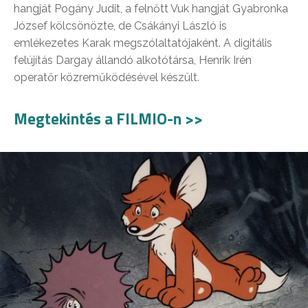
hangját Pogány Judit, a felnőtt Vuk hangját Gyabronka
József kölcsönözte, de Csákányi László is
emlékezetes Karak megszólaltatójaként. A digitális
felújítás Dargay állandó alkotótársa, Henrik Irén
operatőr közreműködésével készült.
Megtekintés a FILMIO-n >>