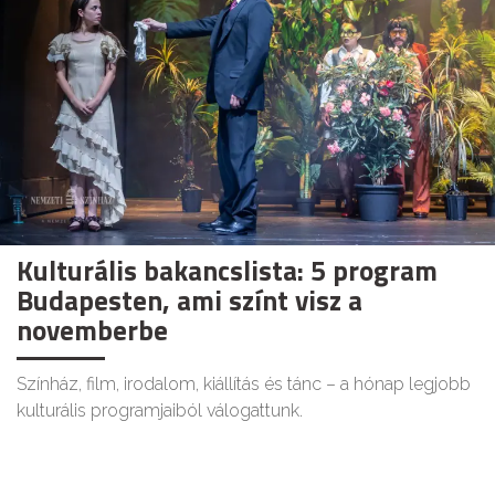
Kulturális bakancslista: 5 program
Budapesten, ami színt visz a
novemberbe
Színház, film, irodalom, kiállítás és tánc – a hónap legjobb
kulturális programjaiból válogattunk.