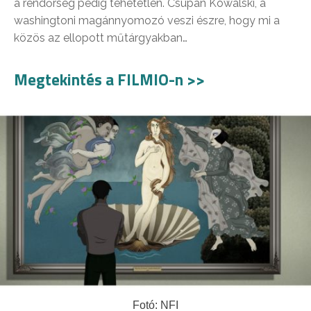
a rendőrség pedig tehetetlen. Csupán Kowalski, a
washingtoni magánnyomozó veszi észre, hogy mi a
közös az ellopott műtárgyakban…
Megtekintés a FILMIO-n >>
Fotó: NFI