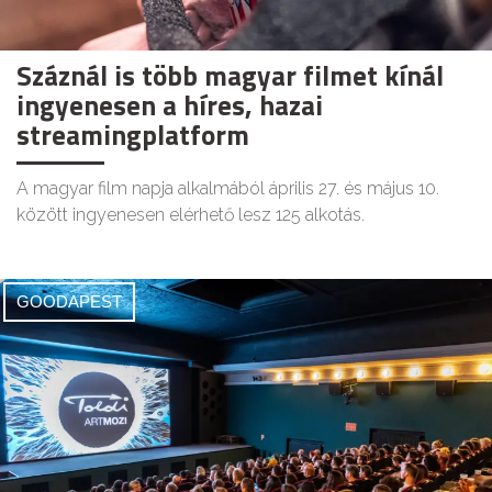
Száznál is több magyar filmet kínál
ingyenesen a híres, hazai
streamingplatform
A magyar film napja alkalmából április 27. és május 10.
között ingyenesen elérhető lesz 125 alkotás.
GOODAPEST