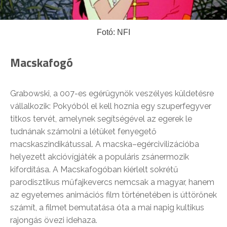
Fotó: NFI
Macskafogó
Grabowski, a 007-es egérügynök veszélyes küldetésre
vállalkozik: Pokyóból el kell hoznia egy szuperfegyver
titkos tervét, amelynek segítségével az egerek le
tudnának számolni a létüket fenyegető
macskaszindikátussal. A macska–egércivilizációba
helyezett akcióvígjáték a populáris zsánermozik
kifordítása. A Macskafogóban kiérlelt sokrétű
parodisztikus műfajkevercs nemcsak a magyar, hanem
az egyetemes animációs film történetében is úttörőnek
számít, a filmet bemutatása óta a mai napig kultikus
rajongás övezi idehaza.