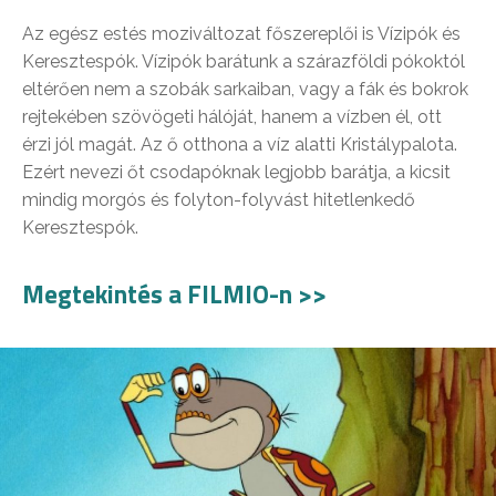
Az egész estés moziváltozat főszereplői is Vízipók és
Keresztespók. Vízipók barátunk a szárazföldi pókoktól
eltérően nem a szobák sarkaiban, vagy a fák és bokrok
rejtekében szövögeti hálóját, hanem a vízben él, ott
érzi jól magát. Az ő otthona a víz alatti Kristálypalota.
Ezért nevezi őt csodapóknak legjobb barátja, a kicsit
mindig morgós és folyton-folyvást hitetlenkedő
Keresztespók.
Megtekintés a FILMIO-n >>