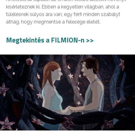
kísérleteznek ki. Ebben a kegyetlen világban, ahol a
túlélésnek súlyos ára van, egy férfi minden szabályt
áthág, hogy megmentse a felesége életét.
Megtekintés a FILMION-n >>