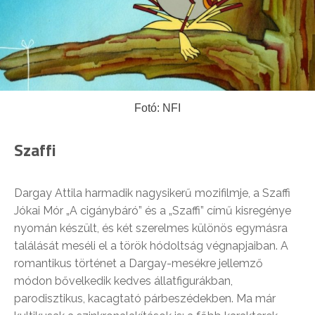
Fotó: NFI
Szaffi
Dargay Attila harmadik nagysikerű mozifilmje, a Szaffi
Jókai Mór „A cigánybáró” és a „Szaffi” című kisregénye
nyomán készült, és két szerelmes különös egymásra
találását meséli el a török hódoltság végnapjaiban. A
romantikus történet a Dargay-mesékre jellemző
módon bővelkedik kedves állatfigurákban,
parodisztikus, kacagtató párbeszédekben. Ma már