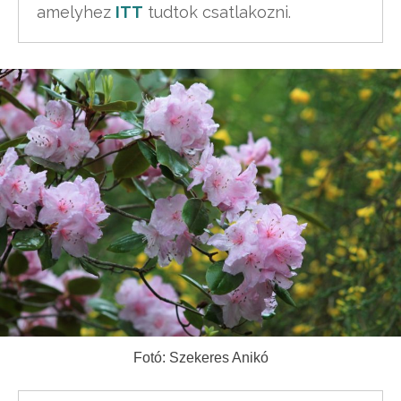
amelyhez 
ITT
 tudtok csatlakozni.
Fotó: Szekeres Anikó