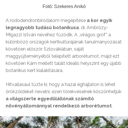
Fotó: Szekeres Anikó
A rododendronbirodalom megépítése
a kor egyik
legnagyobb tudású botanikusa
, dr. Ambrózy-
Migazzi István nevéhez fűződik. A ,,virágos gróf” a
különböző országok kertkultúrájának tanulmányozását
követően először Szlovákiában, saját
maggyűjteményéből telepített arborétumot, majd ezt
követően Kám mellett talált ideális helyszínt egy újabb
botanikus kert kialakítására.
Hitvallásául tűzte ki, hogy a hazai éghajlaton is lehet
örökzöldeket nevelni, ezen törekvéseinek köszönhetjük
a világszerte egyedülállónak számító
növényállománnyal rendelkező arborétumot
.