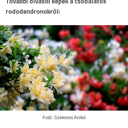
További olvasói képek a csodálatos
rododendronokról:
Fotó: Szekeres Anikó