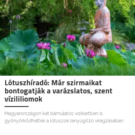
Lótuszhíradó: Már szirmaikat
bontogatják a varázslatos, szent
vízililiomok
Magyarországon két bámulatos vízikertben is
gyönyörködhettek a lótuszok lenyűgöző virágzásában.