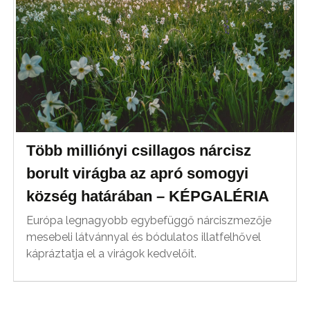
Több milliónyi csillagos nárcisz
borult virágba az apró somogyi
község határában – KÉPGALÉRIA
Európa legnagyobb egybefüggő nárciszmezője
mesebeli látvánnyal és bódulatos illatfelhővel
kápráztatja el a virágok kedvelőit.