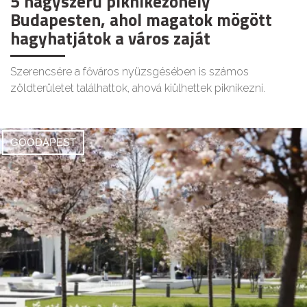
5 nagyszerű piknikezőhely
Budapesten, ahol magatok mögött
hagyhatjátok a város zaját
Szerencsére a főváros nyüzsgésében is számos
zöldterületet találhattok, ahová kiülhettek piknikezni.
GOODAPEST