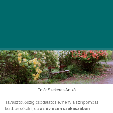
Fotó: Szekeres Anikó
Tavasztól őszig csodálatos élmény a színpompás
kertben sétálni, de
az év ezen szakaszában