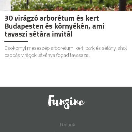
30 virágzó arborétum és kert
Budapesten és környékén, ami
tavaszi sétára invitál
Csokornyi meseszép arborétum, kert, park és sétány, ahol
csodás virágok látványa fogad tavasszal.
Rólunk