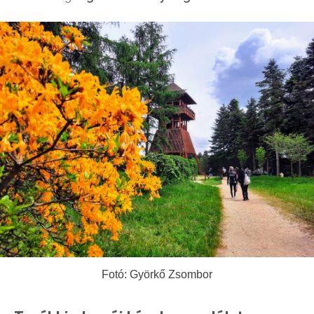
Fotó: Györkő Zsombor