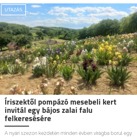
UTAZÁS
Íriszektől pompázó mesebeli kert
invitál egy bájos zalai falu
felkeresésére
A nyári szezon kezdetén minden évben virágba borul egy