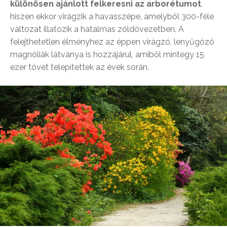
különösen ajánlott felkeresni az arborétumot
,
hiszen ekkor virágzik a havasszépe, amelyből 300-féle
változat illatozik a hatalmas zöldövezetben. A
felejthetetlen élményhez az éppen virágzó, lenyűgöző
magnóliák látványa is hozzájárul, amiből mintegy 15
ezer tövet telepítettek az évek során.