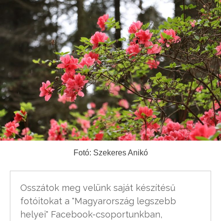
Fotó: Szekeres Anikó
Osszátok meg velünk saját készítésű 
fotóitokat a "Magyarország legszebb 
helyei" Facebook-csoportunkban, 