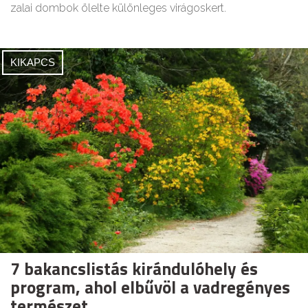
zalai dombok ölelte különleges virágoskert.
KIKAPCS
7 bakancslistás kirándulóhely és
program, ahol elbűvöl a vadregényes
természet