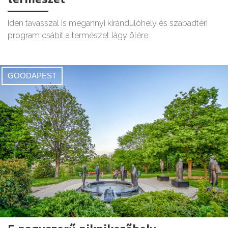
Idén tavasszal is megannyi kirándulóhely és szabadtéri
program csábít a természet lágy ölére.
GOODAPEST