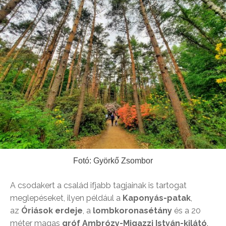
Fotó: Györkő Zsombor
A csodakert a család ifjabb tagjainak is tartogat
meglepéseket, ilyen például a
Kaponyás-patak
,
az
Óriások erdeje
, a
lombkoronasétány
és a 20
méter magas
gróf Ambrózy-Migazzi István-kilátó
.