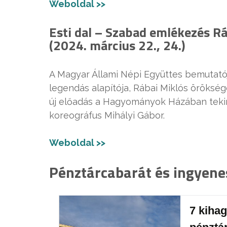
Weboldal >>
Esti dal – Szabad emlékezés R
(2024. március 22., 24.)
A Magyar Állami Népi Együttes bemutató
legendás alapítója, Rábai Miklós örökségé
új előadás a Hagyományok Házában tekin
koreográfus Mihályi Gábor.
Weboldal >>
Pénztárcabarát és ingyen
7 kihag