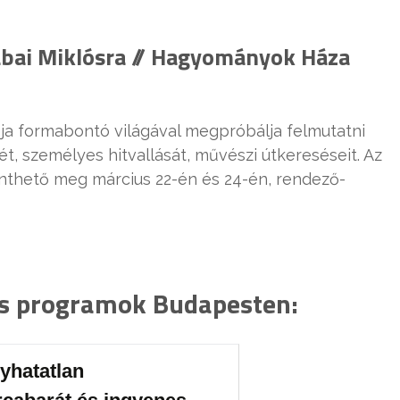
ábai Miklósra // Hagyományok Háza
ja formabontó világával megpróbálja felmutatni
t, személyes hitvallását, művészi útkereséseit. Az
thető meg március 22-én és 24-én, rendező-
es programok Budapesten:
yhatatlan