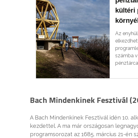
pénztá
kültér
környé
Az enyhülő
elkezdhetü
programl
számba vé
pénztárca
Bach Mindenkinek Fesztivál (2
A Bach Mindenkinek Fesztivál idén 10. a
kezdettel. A ma már országosan legnagy
programsorozat az 1685. március 21-én s