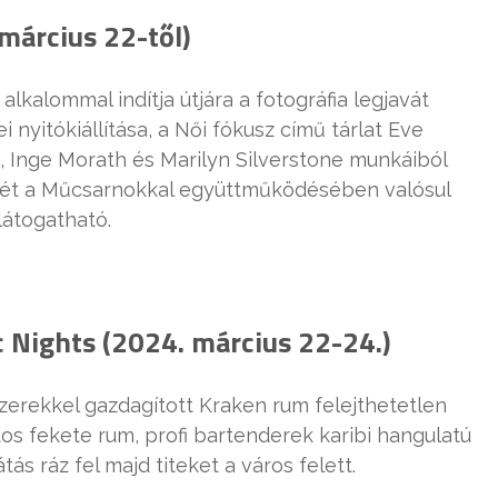
március 22-től)
lommal indítja útjára a fotográfia legjavát
nyitókiállítása, a Női fókusz című tárlat Eve
 Inge Morath és Marilyn Silverstone munkáiból
ismét a Műcsarnokkal együttműködésében valósul
látogatható.
Nights (2024. március 22-24.)
szerekkel gazdagított Kraken rum felejthetetlen
tos fekete rum, profi bartenderek karibi hangulatú
s ráz fel majd titeket a város felett.