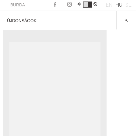
EN
HU
SL
BURDA
ÚJDONSÁGOK