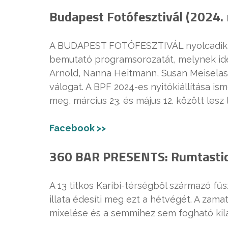
Budapest Fotófesztivál (2024. 
A BUDAPEST FOTÓFESZTIVÁL nyolcadik alka
bemutató programsorozatát, melynek idei 
Arnold, Nanna Heitmann, Susan Meiselas,
válogat. A BPF 2024-es nyitókiállítása 
meg, március 23. és május 12. között lesz 
Facebook >>
360 BAR PRESENTS: Rumtastic 
A 13 titkos Karibi-térségből származó fű
illata édesíti meg ezt a hétvégét. A zama
mixelése és a semmihez sem fogható kilátá