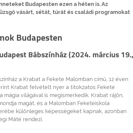
nneteket Budapesten ezen a héten is. Az
zsgő vásárt, sétát, túrát és családi programokat
amok Budapesten
udapest Bábszínház (2024. március 19.
színház a Krabat a Fekete Malomban című, 12 éven
erint Krabat felvételt nyer a titokzatos Fekete
 mágia világával is megismerkedik. Krabat rájön,
 mondja magát, és a Malomban Feketeiskola
cserébe különleges képességeket kapnak, azonban
gi Máté rendezi.