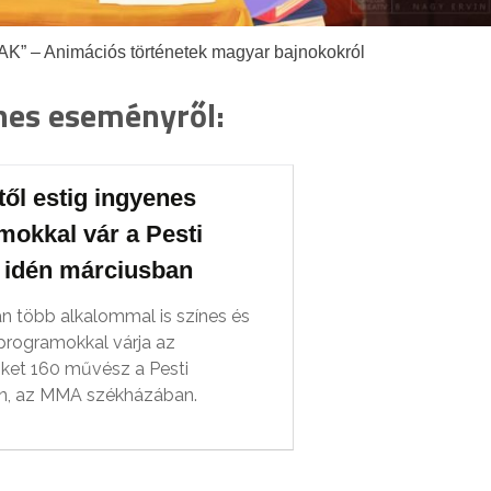
 – Animációs történetek magyar bajnokokról
enes eseményről:
ől estig ingyenes
mokkal vár a Pesti
 idén márciusban
n több alkalommal is színes és
programokkal várja az
ket 160 művész a Pesti
n, az MMA székházában.