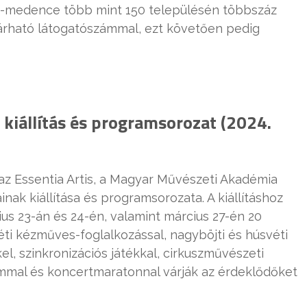
t-medence több mint 150 településén többszáz
árható látogatószámmal, ezt követően pedig
 kiállítás és programsorozat (2024.
ó az Essentia Artis, a Magyar Művészeti Akadémia
nak kiállítása és programsorozata. A kiállításhoz
s 23-án és 24-én, valamint március 27-én 20
i kézműves-foglalkozással, nagyböjti és húsvéti
l, szinkronizációs játékkal, cirkuszművészeti
al és koncertmaratonnal várják az érdeklődőket