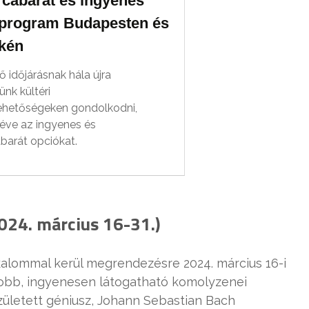
rcabarát és ingyenes
i program Budapesten és
kén
 időjárásnak hála újra
nk kültéri
ehetőségeken gondolkodni,
ve az ingyenes és
barát opciókat.
024. március 16-31.)
lkalommal kerül megrendezésre 2024. március 16-i
obb, ingyenesen látogatható komolyzenei
zületett géniusz, Johann Sebastian Bach