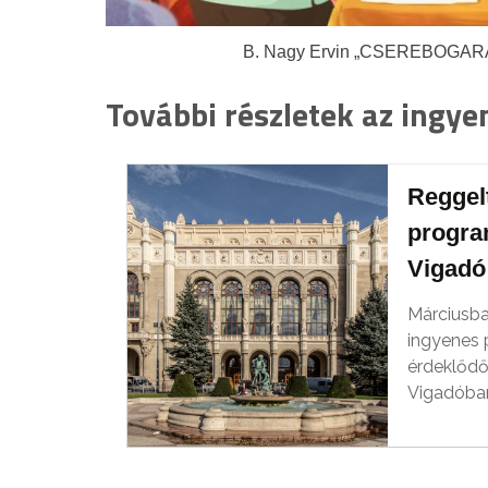
B. Nagy Ervin „CSEREBOGARAK”
További részletek az ingy
Reggelt
progra
Vigadó
Márciusba
ingyenes 
érdeklődő
Vigadóba