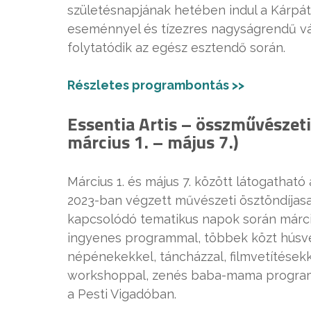
születésnapjának hetében indul a Kárpá
eseménnyel és tízezres nagyságrendű v
folytatódik az egész esztendő során.
Részletes programbontás >>
Essentia Artis – összművészeti
március 1. – május 7.)
Március 1. és május 7. között látogathat
2023-ban végzett művészeti ösztöndíjasai
kapcsolódó tematikus napok során márciu
ingyenes programmal, többek közt húsvét
népénekekkel, táncházzal, filmvetítésekke
workshoppal, zenés baba-mama programm
a Pesti Vigadóban.