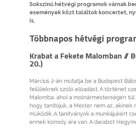
Sokszínű hétvégi programok várnak be
események közt találtok koncertet, nyü
is.
Többnapos hétvégi progr
Krabat a Fekete Malomban // B
20.)
Március 2-án mutatja be a Budapest Báb
felülieknek szóló előadást. A történet sz
Malomba, ahol a molnármesterségen túl a
hogy tanítójuk, a Mester nem az, akinek
működik. A tanítványok a munkájukért 
ennek komoly ára van. A darabot Hegyme