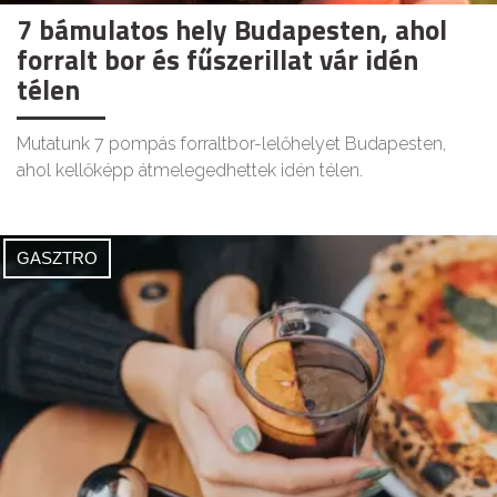
7 bámulatos hely Budapesten, ahol
forralt bor és fűszerillat vár idén
télen
Mutatunk 7 pompás forraltbor-lelőhelyet Budapesten,
ahol kellőképp átmelegedhettek idén télen.
GASZTRO