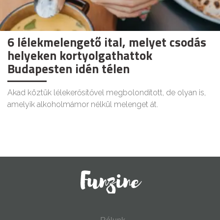
6 lélekmelengető ital, melyet csodás
helyeken kortyolgathattok
Budapesten idén télen
Akad köztük lélekerősítővel megbolondított, de olyan is,
amelyik alkoholmámor nélkül melenget át.