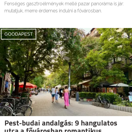
Fenséges gasztroélmények mellé pazar panoráma is jár:
mutatjuk, merre érdemes indulni a fővárosban.
GOODAPEST
Pest-budai andalgás: 9 hangulatos
utca a fővárosban romantikus