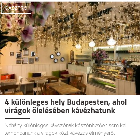
GASZTRO
4 különleges hely Budapesten, ahol
virágok ölelésében kávézhatunk
Néhány különleges kávézónak köszönhetően sem kell
lemondanunk a virágok közt kávézás élményéről.