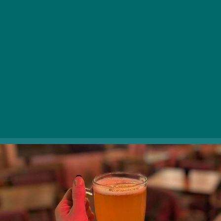
A XI. kerületi Bikás park megkerülhetetlen
gasztroközpontjába nyáron a jéghideg kisüzemi
sörökért, míg télen a forralt borért és a forró almás
puncsért érdemes betérni. A forró lélekmelengetők
mellé kétségtelenül jól csúsznak a Jónás burgerek, de
napi ajánlataik is megannyi finomságot rejtenek.
1119 Budapest, Vahot u. |
Facebook