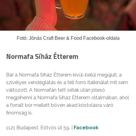
Fotó: Jónás Craft Beer & Food Facebook-oldala
Normafa Síház Étterem
Bár a Normafa Síház Étterem kívül-belül megújult, a
szívélyes vendéglátás és a téli forró italkínálat mit sem
változott. A Normafán tett séták után jóleső
megpihenni a Normafa Síház Étterem oltalmában, ahol
a forralt bor mellett bőven akad kóstolásra váró
finomság is.
1121 Budapest, Eötvös út 59. |
Facebook