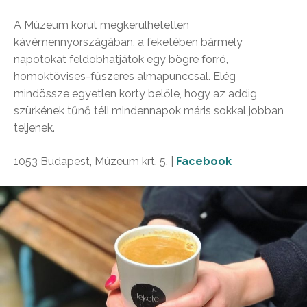
A Múzeum körút megkerülhetetlen
kávémennyországában, a feketében bármely
napotokat feldobhatjátok egy bögre forró,
homoktövises-fűszeres almapunccsal. Elég
mindössze egyetlen korty belőle, hogy az addig
szürkének tűnő téli mindennapok máris sokkal jobban
teljenek.
1053 Budapest, Múzeum krt. 5. |
Facebook