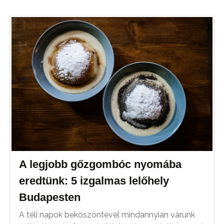
A legjobb gőzgombóc nyomába
eredtünk: 5 izgalmas lelőhely
Budapesten
A téli napok beköszöntével mindannyian várunk