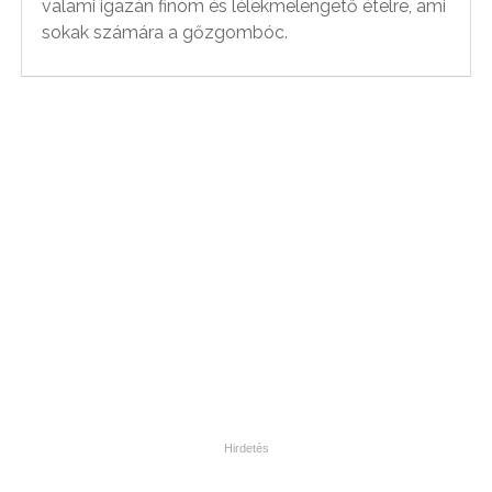
valami igazán finom és lélekmelengető ételre, ami
sokak számára a gőzgombóc.