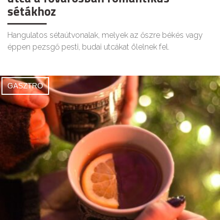
sétákhoz
Hangulatos sétaútvonalak, melyek az őszre békés vagy
éppen pezsgő pesti, budai utcákat ölelnek fel.
GASZTRO