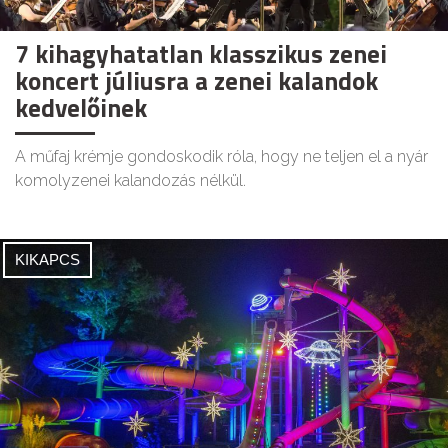
7 kihagyhatatlan klasszikus zenei
koncert júliusra a zenei kalandok
kedvelőinek
A műfaj krémje gondoskodik róla, hogy ne teljen el a nyár
komolyzenei kalandozás nélkül.
KIKAPCS