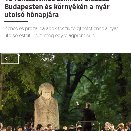
Budapesten és környékén a nyár
utolsó hónapjára
Zenés és prózai darabok teszik felejthetetlenné a nyár
utolsó estéit – sőt, még egy világpremier is!
KULT