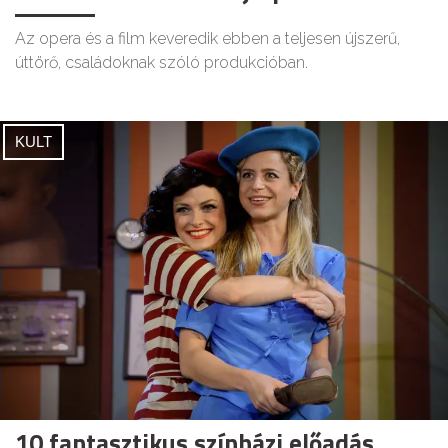
Az opera és a film keveredik ebben a teljesen újszerű,
úttörő, családoknak szóló produkcióban.
KULT
10 fantasztikus színházi előadás