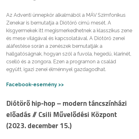
Az Adventi ünnepkör alkalmából a MÁV Szimfonikus
Zenekar is bemutatja a Diótörő című mesét. A
kisgyermekek itt megismerkedhetnek a klasszikus zene
és mese világával és kapcsolatával. A Diótörő zenei
aláfestése során a zenészek bemutatják a
hallgatóságnak, hogyan szól a fuvola, hegedű, klarinét,
cselló és a zongora. Ezen a programon a család
együtt, igazi zenei élménnyel gazdagodhat.
Facebook-esemény >>
Diótörő hip-hop – modern táncszínházi
előadás // Csili Művelődési Központ
(2023. december 15.)