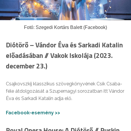
Fotó: Szegedi Kortárs Balett (Facebook)
Diótörő – Vándor Éva és Sarkadi Katalin
előadásában // Vakok Iskolája (2023.
december 23.)
Csajkovszkij klasszikus szövegkönyvének Csík Csaba-
féle átdolgozását a Szupernagyi sorozatban itt Vándor
Éva és Sarkadi Katalin adja elő.
Facebook-esemény >>
Royal Opera House: A Diótörő // Puskin