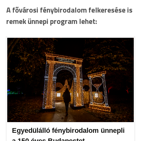
A fővárosi fénybirodalom felkeresése is
remek ünnepi program lehet:
Egyedülálló fénybirodalom ünnepli
a 150 éves Budapestet