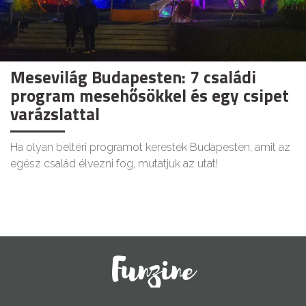
Mesevilág Budapesten: 7 családi
program mesehősökkel és egy csipet
varázslattal
Ha olyan beltéri programot kerestek Budapesten, amit az
egész család élvezni fog, mutatjuk az utat!