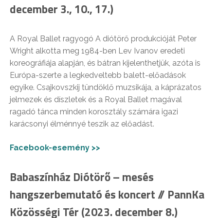
december 3., 10., 17.)
A Royal Ballet ragyogó A diótörő produkcióját Peter
Wright alkotta meg 1984-ben Lev Ivanov eredeti
koreográfiája alapján, és bátran kijelenthetjük, azóta is
Európa-szerte a legkedveltebb balett-előadások
egyike. Csajkovszkij tündöklő muzsikája, a káprázatos
jelmezek és díszletek és a Royal Ballet magával
ragadó tánca minden korosztály számára igazi
karácsonyi élménnyé teszik az előadást.
Facebook-esemény >>
Babaszínház Diótörő – mesés
hangszerbemutató és koncert // PannKa
Közösségi Tér (2023. december 8.)