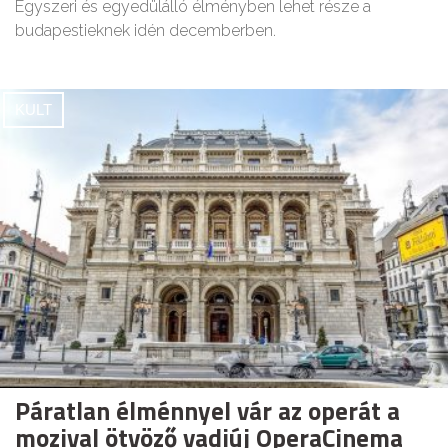
Egyszeri és egyedülálló élményben lehet része a
budapestieknek idén decemberben.
KULT
Páratlan élménnyel vár az operát a
mozival ötvöző vadiúj OperaCinema