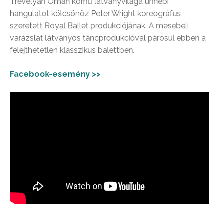
Trevelyan Oman korhű látványvilága ünnepi
hangulatot kölcsönöz Peter Wright koreográfus
szeretett Royal Ballet produkciójának. A mesebeli
varázslat látványos táncprodukcióval párosul ebben a
felejthetetlen klasszikus balettben.
Facebook-esemény >>