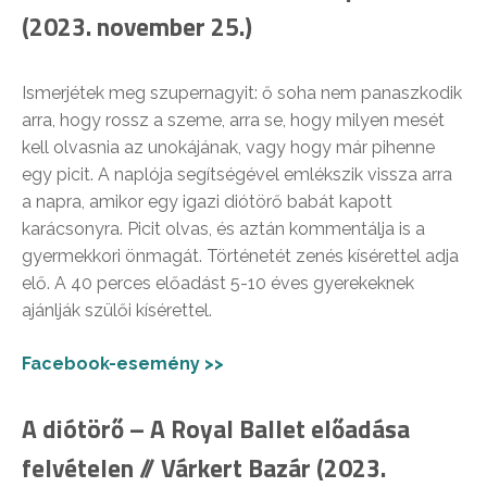
(2023. november 25.)
Ismerjétek meg szupernagyit: ő soha nem panaszkodik
arra, hogy rossz a szeme, arra se, hogy milyen mesét
kell olvasnia az unokájának, vagy hogy már pihenne
egy picit. A naplója segítségével emlékszik vissza arra
a napra, amikor egy igazi diótörő babát kapott
karácsonyra. Picit olvas, és aztán kommentálja is a
gyermekkori önmagát. Történetét zenés kísérettel adja
elő. A 40 perces előadást 5-10 éves gyerekeknek
ajánlják szülői kísérettel.
Facebook-esemény >>
A diótörő – A Royal Ballet előadása
felvételen // Várkert Bazár (2023.