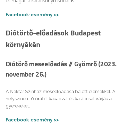
és magát, a karácsonyi csodát is.
Facebook-esemény >>
Diótörtő-előadások Budapest
környékén
Diótörő meseelőadás // Gyömrő (2023.
november 26.)
A Nektár Színház meseelőadása balett elemekkel. A
helyszínen 10 órától kakaóval és kaláccsal várják a
gyerekeket.
Facebook-esemény >>