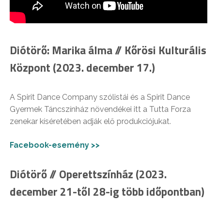
Diótörő: Marika álma // Kőrösi Kulturális
Központ (2023. december 17.)
A Spirit Dance Company szólistái és a Spirit Dance
Gyermek Táncszínház növendékei itt a Tutta Forza
zenekar kíséretében adják elő produkciójukat.
Facebook-esemény >>
Diótörő // Operettszínház (2023.
december 21-től 28-ig több időpontban)