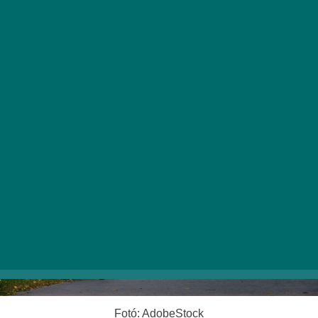
Koncertek, zenés események
Kultúrházak, művelődési központok
Különleges sétahelyszínek
Fotó: AdobeStock