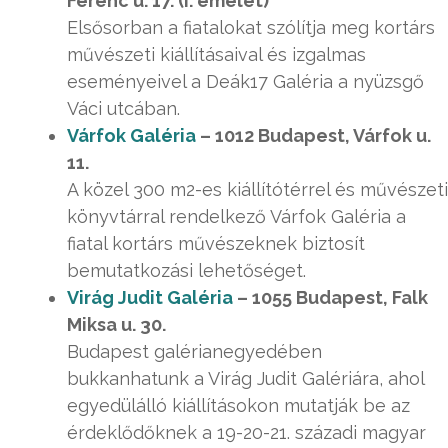
Ferenc u. 17. (I. emelet)
Elsősorban a fiatalokat szólítja meg kortárs
művészeti kiállításaival és izgalmas
eseményeivel a Deák17 Galéria a nyüzsgő
Váci utcában.
Várfok Galéria
– 1012 Budapest, Várfok u.
11.
A közel 300 m2-es kiállítótérrel és művészeti
könyvtárral rendelkező Várfok Galéria a
fiatal kortárs művészeknek biztosít
bemutatkozási lehetőséget.
Virág Judit Galéria
– 1055 Budapest, Falk
Miksa u. 30.
Budapest galérianegyedében
bukkanhatunk a Virág Judit Galériára, ahol
egyedülálló kiállításokon mutatják be az
érdeklődőknek a 19-20-21. századi magyar