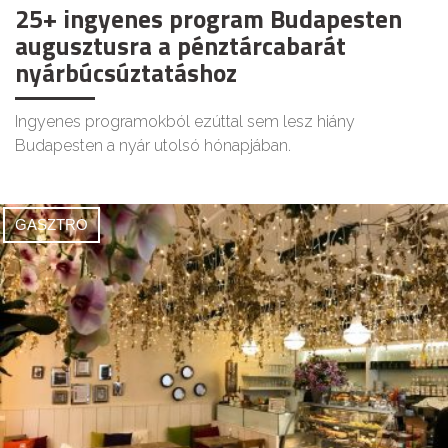
25+ ingyenes program Budapesten
augusztusra a pénztárcabarát
nyárbúcsúztatáshoz
Ingyenes programokból ezúttal sem lesz hiány
Budapesten a nyár utolsó hónapjában.
GASZTRO