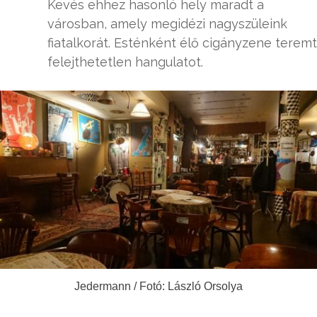
Kevés ehhez hasonló hely maradt a
városban, amely megidézi nagyszüleink
fiatalkorát. Esténként élő cigányzene teremt
felejthetetlen hangulatot.
Jedermann / Fotó: László Orsolya