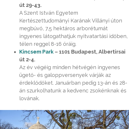
út 29-43.
A Szent István Egyetem
Kertészettudományi Karának Villányi úton
megbúvó, 7,5 hektáros arborétumát
ingyenes látogathatjuk nyitvatartási időben,
télen reggel 8-16 óráig.
Kincsem Park
– 1101 Budapest, Albertirsai
út 2-4.
Az év végéig minden hétvégén ingyenes
ügető- és galoppversenyek várják az
érdeklődőket. Januárban pedig 13-án és 28-
án szurkolhatunk a kedvenc zsokénknak és
lovának.