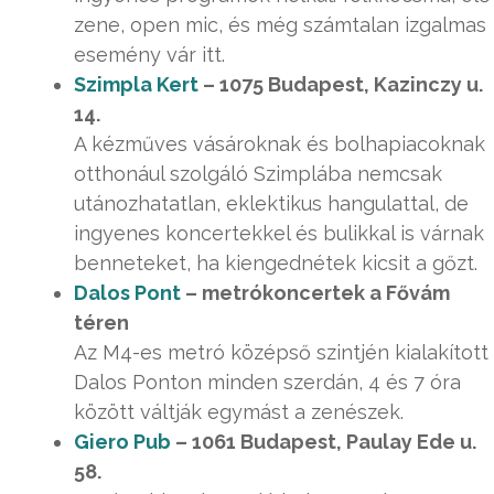
zene, open mic, és még számtalan izgalmas
esemény vár itt.
Szimpla Kert
– 1075 Budapest, Kazinczy u.
14.
A kézműves vásároknak és bolhapiacoknak
otthonául szolgáló Szimplába nemcsak
utánozhatatlan, eklektikus hangulattal, de
ingyenes koncertekkel és bulikkal is várnak
benneteket, ha kiengednétek kicsit a gőzt.
Dalos Pont
– metrókoncertek a Fővám
téren
Az M4-es metró középső szintjén kialakított
Dalos Ponton minden szerdán, 4 és 7 óra
között váltják egymást a zenészek.
Giero Pub
– 1061 Budapest, Paulay Ede u.
58.