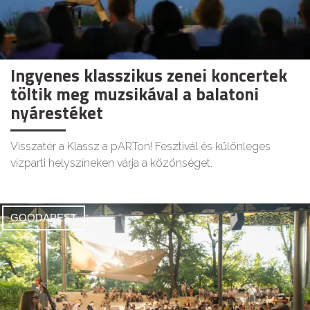
Ingyenes klasszikus zenei koncertek
töltik meg muzsikával a balatoni
nyárestéket
Visszatér a Klassz a pARTon! Fesztivál és különleges
vízparti helyszíneken várja a közönséget.
GOODAPEST