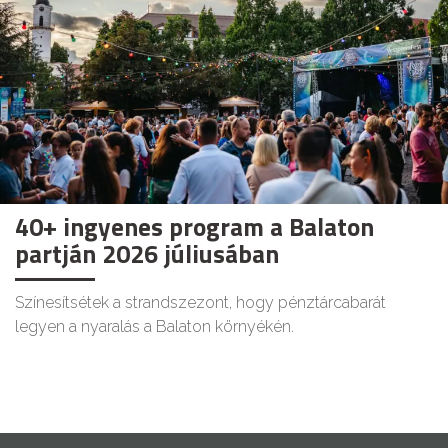
40+ ingyenes program a Balaton
partján 2026 júliusában
Színesítsétek a strandszezont, hogy pénztárcabarát
legyen a nyaralás a Balaton környékén.