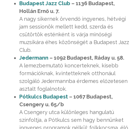
Budapest Jazz Club
– 1136 Budapest,
Hollán Ernő u. 7.
A nagy sikernek örvendő ingyenes, hétvégi
jam sessionök mellett kedd, szerda és
csütörtök esténként is várja minőségi
muzsikára éhes közönségét a Budapest Jazz
Club.
Jedermann
– 1092 Budapest, Ráday u. 58.
A lemezbemutató koncerteknek, kisebb
formációknak, kvintetteknek otthonául
szolgáló Jedermannba érdemes előzetesen
asztalt foglalnotok.
Pótkulcs Budapest
– 1067 Budapest,
Csengery u. 65/b
A Csengery utca különleges hangulatú
színfoltja, a Pótkulcs sem hagy bennünket
ingyenes programok nélkül: folkkocsma, élő