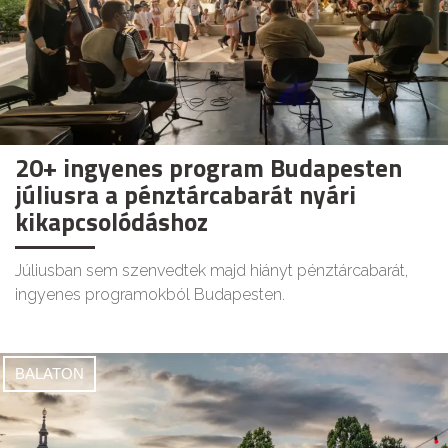
20+ ingyenes program Budapesten
júliusra a pénztárcabarát nyári
kikapcsolódáshoz
Júliusban sem szenvedtek majd hiányt pénztárcabarát,
ingyenes programokból Budapesten.
BALATON