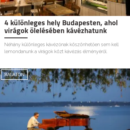
4 különleges hely Budapesten, ahol
virágok ölelésében kávézhatunk
Néhány különleges kávézónak köszönhetően sem kell
lemondanunk a virágok közt kávézás élményéről.
BALATON