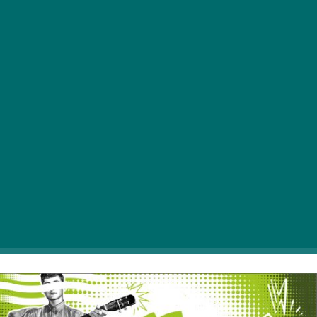
Több, mint 30 különböző kraftsörrel,
koncertekkel és családi programokkal várják az
érdeklődőket az első HOPTOBERFEST
sörfesztiválon szeptember 22-24. között.