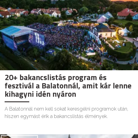
20+ bakancslistás program és
fesztivál a Balatonnál, amit kár lenne
kihagyni idén nyáron
A Balatonnál nem kell sokat keresgélni programok után,
hiszen egymást érik a bakancslistás élmények.