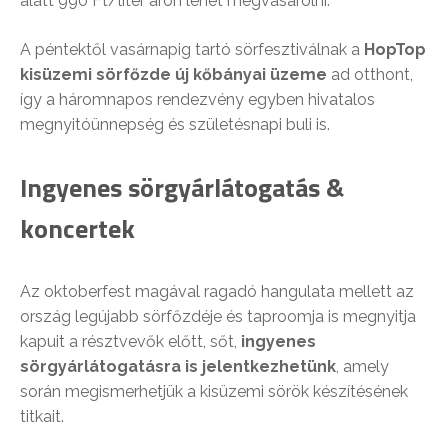
alatt 990 Ft/liter áron lehet megvásárolni.
A péntektől vasárnapig tartó sörfesztiválnak a
HopTop
kisüzemi sörfőzde új kőbányai üzeme
ad otthont,
így a háromnapos rendezvény egyben hivatalos
megnyitóünnepség és születésnapi buli is.
Ingyenes sörgyárlátogatás &
koncertek
Az oktoberfest magával ragadó hangulata mellett az
ország legújabb sörfőzdéje és taproomja is megnyitja
kapuit a résztvevők előtt, sőt,
ingyenes
sörgyárlátogatásra is jelentkezhetünk
, amely
során megismerhetjük a kisüzemi sörök készítésének
titkait.