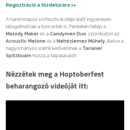
Regisztráció a főzdetúrára >>
A háromnapos sörfesztivál ideje alatt ingyenesen
látogathatóak a koncertek is. Pénteken fellép a
Melody Maker
és a
Candymen Duo
, szombaton az
Acoustic Melone
és a
Nehézlemez Műhely
, illetve a
hagyományos sramli kedvelőinek a
Tarianer
Spitzbuam
húzza a talpalávalót.
Nézzétek meg a Hoptoberfest
beharangozó videóját itt: