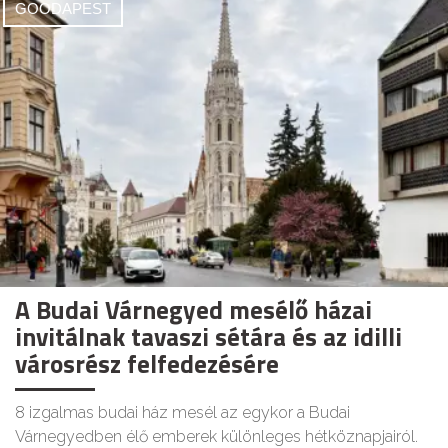
GOODAPEST
A Budai Várnegyed mesélő házai
invitálnak tavaszi sétára és az idilli
városrész felfedezésére
8 izgalmas budai ház mesél az egykor a Budai
Várnegyedben élő emberek különleges hétköznapjairól.