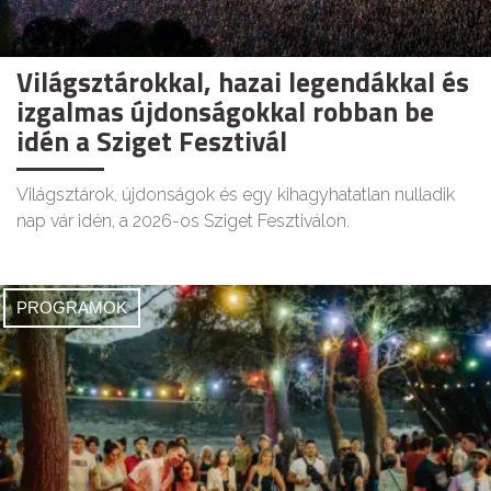
Világsztárokkal, hazai legendákkal és
izgalmas újdonságokkal robban be
idén a Sziget Fesztivál
Világsztárok, újdonságok és egy kihagyhatatlan nulladik
nap vár idén, a 2026-os Sziget Fesztiválon.
PROGRAMOK