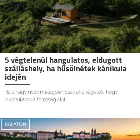
5 végtelenül hangulatos, eldugott
szálláshely, ha hűsölnétek kánikula
idején
Ha a nagy nyári melegben csak arra vágytok, hogy
elvonuljatok a forróság elől.
BALATON