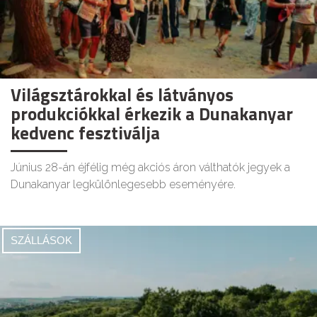
Világsztárokkal és látványos
produkciókkal érkezik a Dunakanyar
kedvenc fesztiválja
Június 28-án éjfélig még akciós áron válthatók jegyek a
Dunakanyar legkülönlegesebb eseményére.
SZÁLLÁSOK