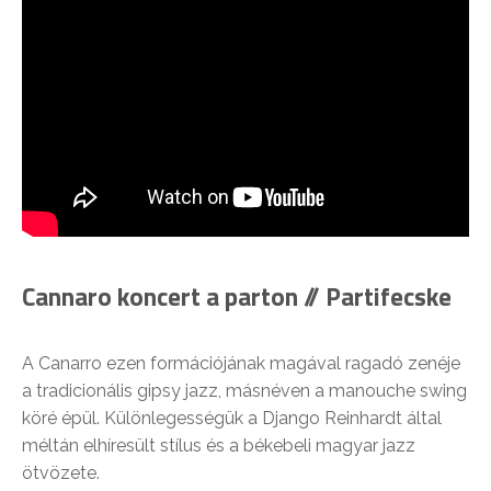
Cannaro koncert a parton // Partifecske
A Canarro ezen formációjának magával ragadó zenéje
a tradicionális gipsy jazz, másnéven a manouche swing
köré épül. Különlegességük a Django Reinhardt által
méltán elhíresült stílus és a békebeli magyar jazz
ötvözete.