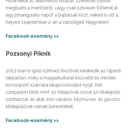
Ha érdekel az életmentő hivatás, szeretnél többet
megtudni a mentőkről, vagy csak szívesen töltenél el
egy jóhangulatú napot a bajtársak közt, neked is ott a
helyed szeptember 2-án a Városligeti Nagyréten!
Facebook-esemény >>
Pozsonyi Piknik
2023-ban is igazi színházi fesztivál kerekedik az Újpesti
rakparton, mely a magaskultúrát közvetíti és minden
korcsoport számára kikapcsolódást nyújt. Két
színpadon több mint 30 fellépővel, közel 50 kitelepülő
színházzal, és akár 200 vásáros, kézműves, és gasztro
kitelepülővel várnak benneteket.
Facebook-esemény >>