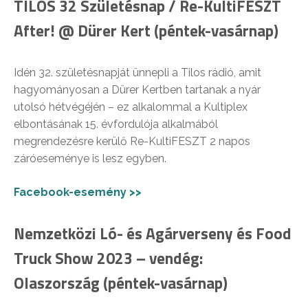
TILOS 32 Születésnap / Re-KultiFESZT
After! @ Dürer Kert (péntek-vasárnap)
Idén 32. születésnapját ünnepli a Tilos rádió, amit
hagyományosan a Dürer Kertben tartanak a nyár
utolsó hétvégéjén – ez alkalommal a Kultiplex
elbontásának 15. évfordulója alkalmából
megrendezésre kerülő Re-KultiFESZT 2 napos
záróeseménye is lesz egyben.
Facebook-esemény >>
Nemzetközi Ló- és Agárverseny és Food
Truck Show 2023 – vendég:
Olaszország (péntek-vasárnap)