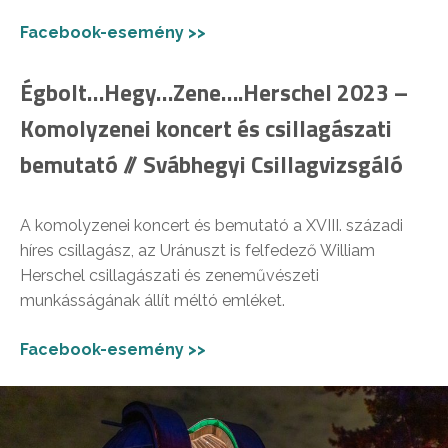
Facebook-esemény >>
Égbolt…Hegy…Zene….Herschel 2023 –
Komolyzenei koncert és csillagászati
bemutató // Svábhegyi Csillagvizsgáló
A komolyzenei koncert és bemutató a XVIII. századi
híres csillagász, az Uránuszt is felfedező William
Herschel csillagászati és zeneművészeti
munkásságának állít méltó emléket.
Facebook-esemény >>