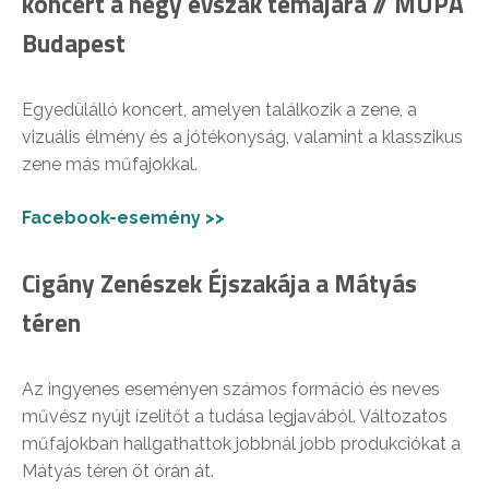
koncert a négy évszak témájára // MÜPA
Budapest
Egyedülálló koncert, amelyen találkozik a zene, a
vizuális élmény és a jótékonyság, valamint a klasszikus
zene más műfajokkal.
Facebook-esemény >>
Cigány Zenészek Éjszakája a Mátyás
téren
Az ingyenes eseményen számos formáció és neves
művész nyújt ízelítőt a tudása legjavából. Változatos
műfajokban hallgathattok jobbnál jobb produkciókat a
Mátyás téren öt órán át.