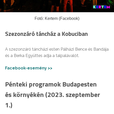
Fotó: Kertem (Facebook)
Szezonzáró táncház a Kobuciban
A szezonzáró táncházi esten Pálházi Bence és Bandája
és a Berka Együttes adja a talpalávalót.
Facebook-esemény >>
Pénteki programok Budapesten
és környékén (2023. szeptember
1.)