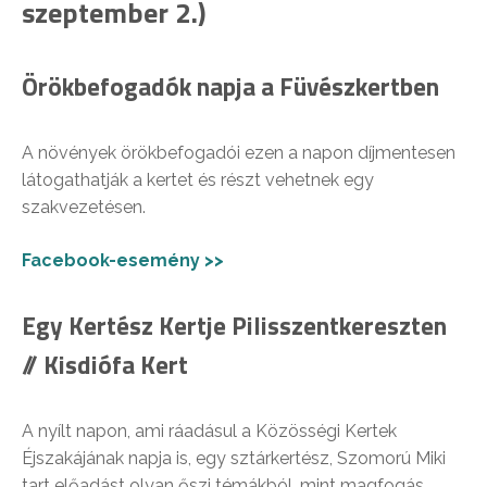
szeptember 2.)
Örökbefogadók napja a Füvészkertben
A növények örökbefogadói ezen a napon díjmentesen
látogathatják a kertet és részt vehetnek egy
szakvezetésen.
Facebook-esemény >>
Egy Kertész Kertje Pilisszentkereszten
// Kisdiófa Kert
A nyílt napon, ami ráadásul a Közösségi Kertek
Éjszakájának napja is, egy sztárkertész, Szomorú Miki
tart előadást olyan őszi témákból, mint magfogás,