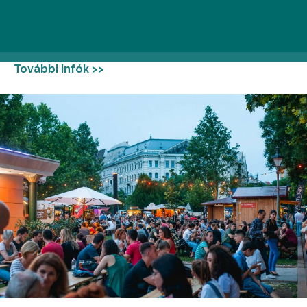
közte remek hazai kézműves sörkülönlegességekből
választhattok szomjoltót. A szervezők változatos
ételekkel és kísérőprogramokkal is készülnek.
További infók >>