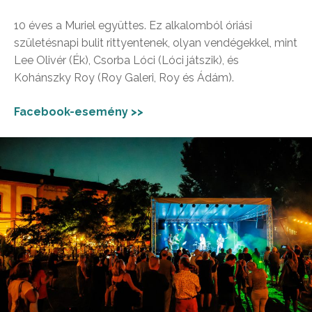
10 éves a Muriel együttes. Ez alkalomból óriási
születésnapi bulit rittyentenek, olyan vendégekkel, mint
Lee Olivér (Ék), Csorba Lóci (Lóci játszik), és
Kohánszky Roy (Roy Galeri, Roy és Ádám).
Facebook-esemény >>