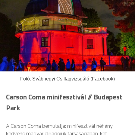
Fotó: Svábhegyi Csillagvizsgáló (Facebook)
Carson Coma minifesztivál // Budapest
Park
A Carson Coma bemutatja: minifesztivál néhány
kedvenc magyar előadójuk társaságában, két