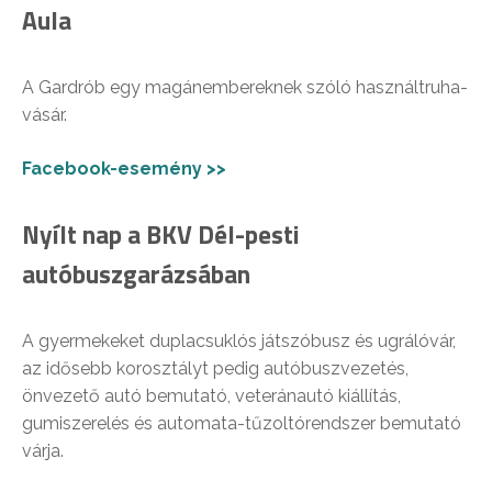
Aula
A Gardrób egy magánembereknek szóló használtruha-
vásár.
Facebook-esemény >>
Nyílt nap a BKV Dél-pesti
autóbuszgarázsában
A gyermekeket duplacsuklós játszóbusz és ugrálóvár,
az idősebb korosztályt pedig autóbuszvezetés,
önvezető autó bemutató, veteránautó kiállítás,
gumiszerelés és automata-tűzoltórendszer bemutató
várja.