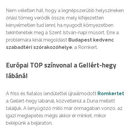
Nem véletlen hát, hogy a legnépszerűbb helyszíneken
óriási tömeg verődik össze, mely kifejezetten
kényelmetlen tud lenni, ha nyugodt környezetben
tekintenétek meg a Szent István-napi műsort. Erre a
problémára kínál megoldást
Budapest kedvenc
szabadtéri szórakozóhelye
, a Romkert.
Európai TOP színvonal a Gellért-hegy
lábánál
A friss és fiatalos lendülettel újraálmodott
Romkertet
a Gellért-hegy lábánál, közvetlenül a Duna mellett
találjuk. A lenyűgöző miliő már önmagában vonzó, az
igazi meglepetés mégis akkor ér minket, mikor
belépünk a bejáraton.