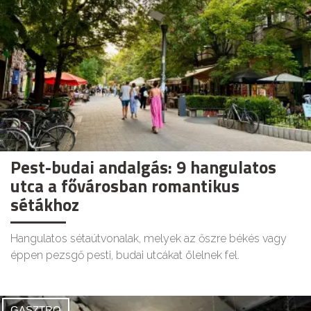
Pest-budai andalgás: 9 hangulatos
utca a fővárosban romantikus
sétákhoz
Hangulatos sétaútvonalak, melyek az őszre békés vagy
éppen pezsgő pesti, budai utcákat ölelnek fel.
GASZTRO