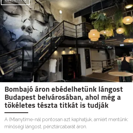
Bombajó áron ebédelhetünk lángost
Budapest belvárosában, ahol még a
tökéletes tészta titkát is tudják
A (M)anytime-nál pontosan azt kaphatjuk, amiért mentünk:
minőségi lángost, pénztárcabarát áron.