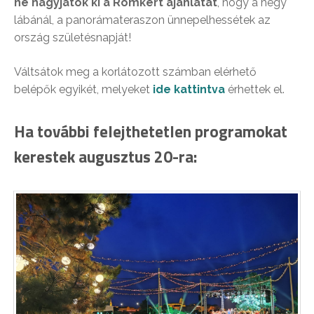
ne hagyjátok ki a Romkert ajánlatát
, hogy a hegy
lábánál, a panorámateraszon ünnepelhessétek az
ország születésnapját!
Váltsátok meg a korlátozott számban elérhető
belépők egyikét, melyeket
ide kattintva
érhettek el.
Ha további felejthetetlen programokat
kerestek augusztus 20-ra: