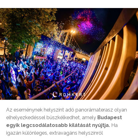
Az eseménynek helyszínt adó panorámaterasz olyan
elhelyezkedéssel büszkélkedhet, amely
Budapest
egyik legcsodálatosabb kilátását nyújtja.
Ha
igazán különleges, extravagáns helyszínről