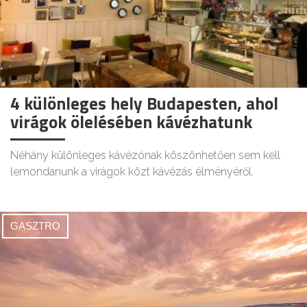
4 különleges hely Budapesten, ahol
virágok ölelésében kávézhatunk
Néhány különleges kávézónak köszönhetően sem kell
lemondanunk a virágok közt kávézás élményéről.
GASZTRO