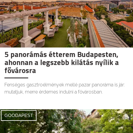
5 panorámás étterem Budapesten,
ahonnan a legszebb kilátás nyílik a
fővárosra
Fenséges gasztroélmények mellé pazar panoráma is jár:
mutatjuk, merre érdemes indulni a fővárosban.
GOODAPEST