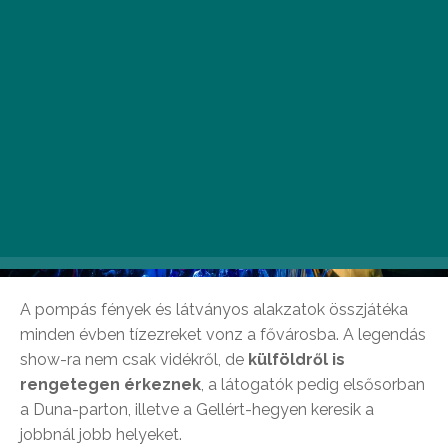
A pompás fények és látványos alakzatok összjátéka
minden évben tízezreket vonz a fővárosba. A legendás
show-ra nem csak vidékről, de
külföldről is
rengetegen érkeznek
, a látogatók pedig elsősorban
a Duna-parton, illetve a Gellért-hegyen keresik a
jobbnál jobb helyeket.