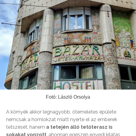
Fotó: László Orsolya
A környék akkor legnagyobb, ötemeletes épülete
nemcsak a homlokzat miatt nyerte el az emberek
tetszését, hanem
a tetején álló tetőterasz is
sokakat vonzott
, ahonnan egészen egyedi kilátás