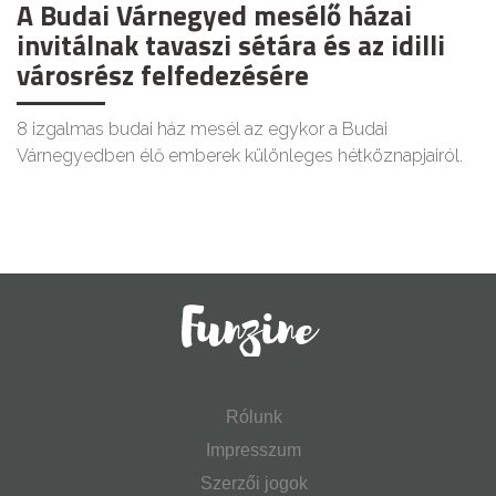
A Budai Várnegyed mesélő házai
invitálnak tavaszi sétára és az idilli
városrész felfedezésére
8 izgalmas budai ház mesél az egykor a Budai
Várnegyedben élő emberek különleges hétköznapjairól.
Rólunk
Impresszum
Szerzői jogok