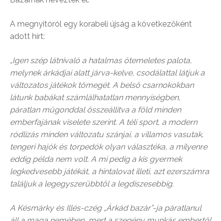
A megnyitóról egy korabeli újság a következőként
adott hírt:
„Igen szép látnivaló a hatalmas ötemeletes palota,
melynek árkádjai alatt járva-kelve, csodálattal látjuk a
változatos játékok tömegét. A belső csarnokokban
látunk babákat számlálhatatlan mennyiségben,
páratlan mügonddal összeállitva a föld minden
emberfajának viselete szerint. A téli sport, a modern
ródlizás minden változatu szánjai, a villamos vasutak,
tengeri hajók és torpedók olyan választéka, a milyenre
eddig példa nem volt. A mi pedig a kis gyermek
legkedvesebb játékát, a hintalovat illeti, azt ezerszámra
találjuk a legegyszerübbtől a legdiszesebbig.
A Késmárky és Illés-czég „Árkád bazár”-ja páratlanul
áll a maga nemében, mert a szegény munkás embertől