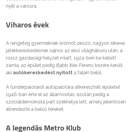
nyílt a városra.
Viharos évek
A rengeteg gyermeknek örömöt okozó, nagyon sikeres
játékkereskedésnek sajnos az első világháború után, a
rossz gazdasági helyzet miatt, 1924-ben be kellett
zárnia, az épület pedig ifjabb Illés Ferenc kezére került,
aki
autókereskedést nyitott
a falain belül.
A tündérpalotáról autópalotára átkeresztelt épületet
1946-ban érte el az államosítás, ezután pedig a
szociáldemokrata párt székhelye lett, amely jelentősen
átrendezte a belső tereket.
A legendás Metro Klub