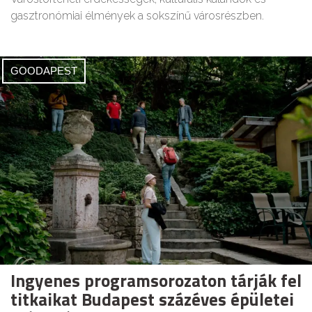
gasztronómiai élmények a sokszínű városrészben.
GOODAPEST
Ingyenes programsorozaton tárják fel
titkaikat Budapest százéves épületei