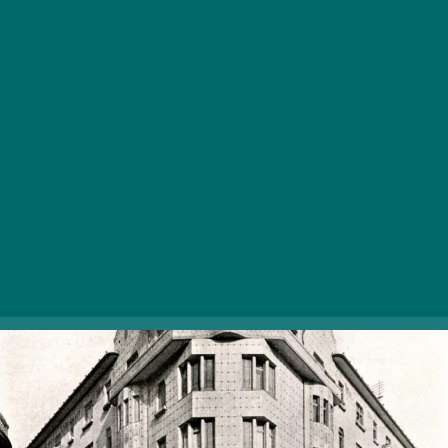
A Síp utca és a Dohány utca sarkán található épület
helyén eredetileg két lakóház állt,
a tündérpalotának
is nevezett
épület megépítésére pedig 1908-ban
került sor. A házat Vágó László és Vágó József
tervezte, akiknek nevéhez számos fővárosi bérház
mellett többek között a nyíregyházi zsinagóga és az
egykori Városligeti színház is kötődik.