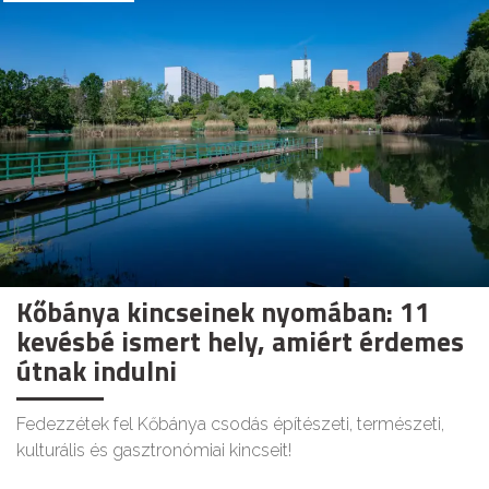
Kőbánya kincseinek nyomában: 11
kevésbé ismert hely, amiért érdemes
útnak indulni
Fedezzétek fel Kőbánya csodás építészeti, természeti,
kulturális és gasztronómiai kincseit!