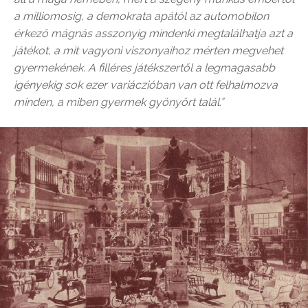
a milliomosig, a demokrata apától az automobilon
érkező mágnás asszonyig mindenki megtalálhatja azt a
játékot, a mit vagyoni viszonyaihoz mérten megvehet
gyermekének. A filléres játékszertől a legmagasabb
igényekig sok ezer variáczióban van ott felhalmozva
minden, a miben gyermek gyönyört talál.”