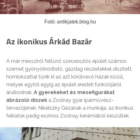
Fotó: antikjatek.blog.hu
Az ikonikus Árkád Bazár
A már messziről feltűnő szecessziós épület számos
szemet gyönyörködtető, gazdag részletekkel díszített
homlokzattal tűnik ki az azt körülvevő házak közül,
melyek egytől egyig az épület eredeti funkciójáról
árulkodnak.
A gyerekeket és mesefigurákat
ábrázoló díszek
a Zsolnay gyár iparművész-
tervezőjének, Nikelszky Gézának a munkája, az ikonikus
feliratok pedig eozinos Zsolnay kerámiából készültek.