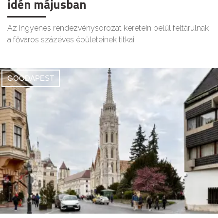
idén májusban
Az ingyenes rendezvénysorozat keretein belül feltárulnak
a főváros százéves épületeinek titkai.
GOODAPEST