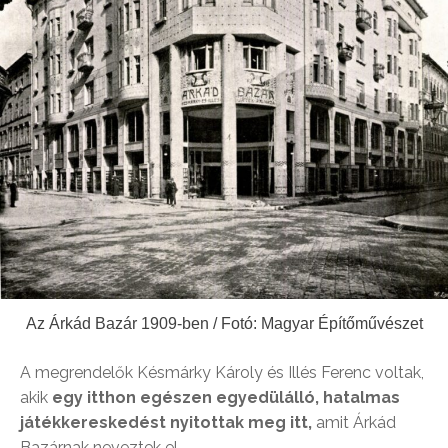
Az Árkád Bazár 1909-ben / Fotó: Magyar Építőművészet
A megrendelők Késmárky Károly és Illés Ferenc voltak,
akik
egy itthon egészen egyedülálló, hatalmas
játékkereskedést nyitottak meg itt,
amit Árkád
Bazárnak neveztek el.