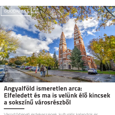
GOODAPEST
Angyalföld ismeretlen arca:
Elfeledett és ma is velünk élő kincsek
a sokszínű városrészből
Várostörténeti érdekességek, kulturális kalandok és