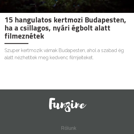
15 hangulatos kertmozi Budapesten,
ha a csillagos, nyári égbolt alatt
filmeznétek
Szuper kertmozik várnak Budapesten, ahol a szabad ég
alatt nézhetitek meg kedvenc filmjeiteket.
Rólunk