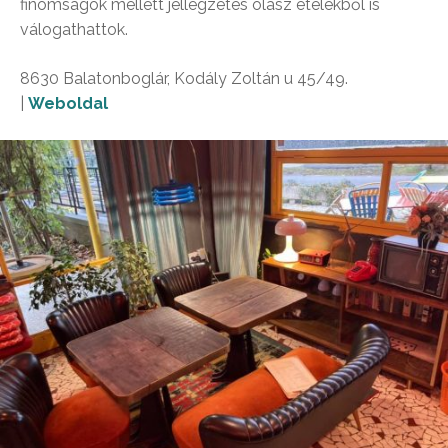
finomságok mellett jellegzetes olasz ételekből is
válogathattok.
8630 Balatonboglár, Kodály Zoltán u 45/49.
|
Weboldal