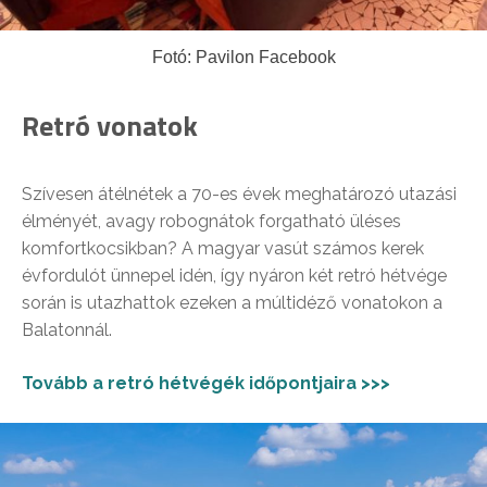
Fotó: Pavilon Facebook
Retró vonatok
Szívesen átélnétek a 70-es évek meghatározó utazási
élményét, avagy robognátok forgatható üléses
komfortkocsikban? A magyar vasút számos kerek
évfordulót ünnepel idén, így nyáron két retró hétvége
során is utazhattok ezeken a múltidéző vonatokon a
Balatonnál.
Tovább a retró hétvégék időpontjaira >>>