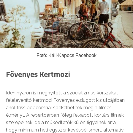
Fotó: Káli-Kapocs Facebook
Fövenyes Kertmozi
Idén nyáron is megnyitott a szocializmus korszakát
felelevenítő kertmozi Fövenyes eldugott kis utcájában,
ahol friss popcornnal spékelhetitek meg a filmes
élményt. A repertoárban főleg felkapott kortárs filmek
szerepelnek, de a működtetők külön figyelnek arra,
hogy minimum heti egyszer kevésbé ismert, alternatív