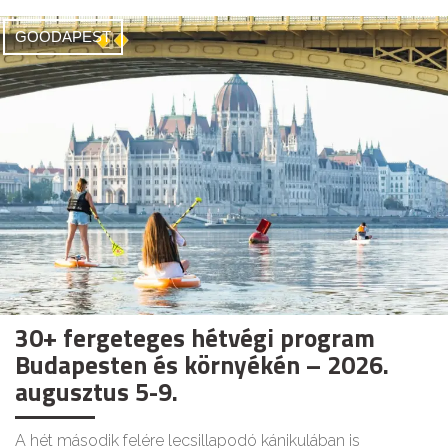
GOODAPEST
30+ fergeteges hétvégi program
Budapesten és környékén – 2026.
augusztus 5-9.
A hét második felére lecsillapodó kánikulában is