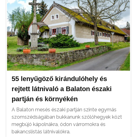
55 lenyűgöző kirándulóhely és
rejtett látnivaló a Balaton északi
partján és környékén
A Balaton mesés északi partján szinte egymás
szomszédságában bukkanunk szőlőhegyek közt
megbújó kápolnákra, ódon várromokra és
bakancslistás látnivalókra.