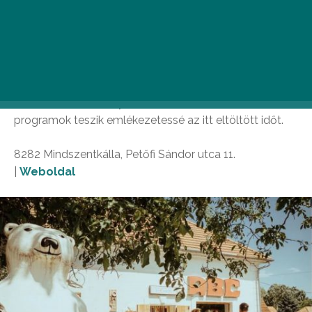
A maximális retró hangulattal bíró romkocsma a Káli-
medence szívében bújik meg, a kellemes, múltidéző
környezetben pedig ízletes házias ételekből és frissítő
italok közül választhattok. Érdemes figyelni az
oldalukat, hiszen a nyár során több alkalommal is
programok teszik emlékezetessé az itt eltöltött időt.
8282 Mindszentkálla, Petőfi Sándor utca 11.
|
Weboldal