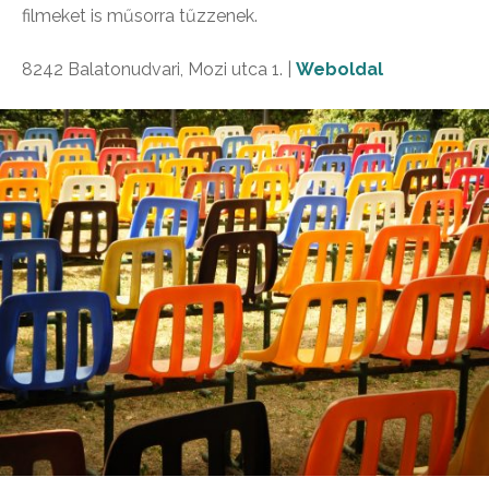
filmeket is műsorra tűzzenek.
8242 Balatonudvari, Mozi utca 1. |
Weboldal