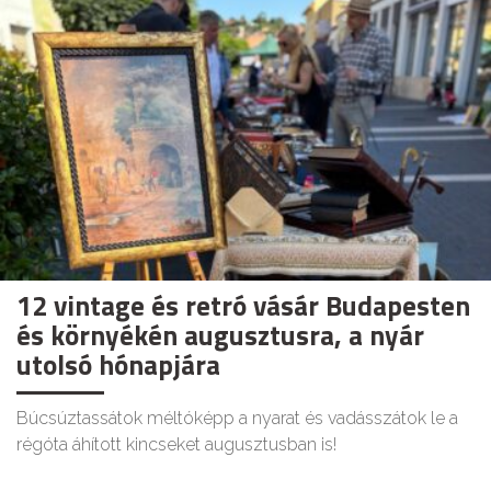
12 vintage és retró vásár Budapesten
és környékén augusztusra, a nyár
utolsó hónapjára
Búcsúztassátok méltóképp a nyarat és vadásszátok le a
régóta áhított kincseket augusztusban is!