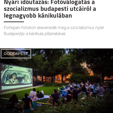
Nyári időutazás: Fotóválogatás a
szocializmus budapesti utcáiról a
legnagyobb kánikulában
Fortepan-fotókon elevenedik meg a szocializmus nyári
Budapestje, a kánikula pillanataival.
GOODAPEST