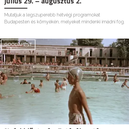
július 29. – augusztus 2.
Mutatjuk a legszuperebb hétvégi programokat
Budapesten és környékén, melyeket mindenki imádni fog.
GOODAPEST