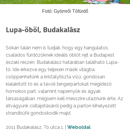
Fotó: Gyömrői Tófürdő
Lupa-öböl, Budakalász
Sokan talán nem is tudják, hogy egy hangulatos,
családos fürdőzőknek ideális öblöt rejt a Budapest
északi részén, Budakalász határában található Lupa-
tó. Ide érkezve egy teljesen másik világba
csöppenhetünk a kristálytiszta vizű, gondosan
kialakított tó és a távoli tengerpartokat megidéző
homokos part, valamint napernyők és ágyak
társaságában, mégsem kell messzire utaznunk érte. Az
étvágyunk csillapításáról pedig a parton kihelyezett
strandbüfé gondoskodik majd.
2011 Budakalász, Tó utca 1. |
Weboldal