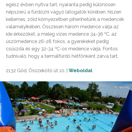
egész évben nyitva tart, nyaranta pedig különösen
népszerű a fürdőzni vágyó látogatók körében, hiszen
kellemes, zöld környezetben pihenhetünk a medencék
valamelyikében. Összesen három medence várja az
o
ide érkezőket, a meleg vízes medence 34-36
C, az
úszómedence 26-28 fokos, a gyerekeket pedig
o
csúszda és egy 32-34
​C-os medence várja. Fontos
tudnivaló, hogy a termálfürdő hétfőnként zárva tart.
2132 Göd, Összekötő út 10. |
Weboldal