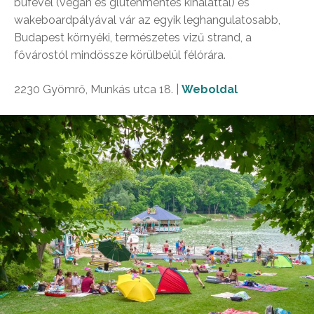
büfével (vegán és gluténmentes kínálattal) és
wakeboardpályával vár az egyik leghangulatosabb,
Budapest környéki, természetes vizű strand, a
fővárostól mindössze körülbelül félórára.
2230 Gyömrő, Munkás utca 18. |
Weboldal