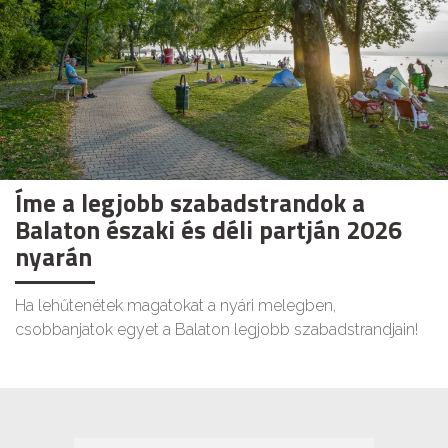
Íme a legjobb szabadstrandok a
Balaton északi és déli partján 2026
nyarán
Ha lehűtenétek magatokat a nyári melegben,
csobbanjatok egyet a Balaton legjobb szabadstrandjain!