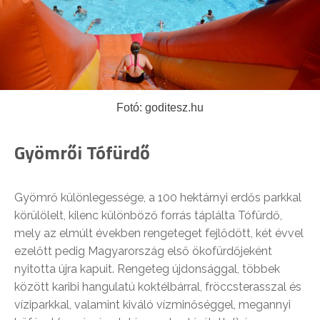
Fotó: goditesz.hu
Gyömrői Tófürdő
Gyömrő különlegessége, a 100 hektárnyi erdős parkkal
körülölelt, kilenc különböző forrás táplálta Tófürdő,
mely az elmúlt években rengeteget fejlődött, két évvel
ezelőtt pedig Magyarország első ökofürdőjeként
nyitotta újra kapuit. Rengeteg újdonsággal, többek
között karibi hangulatú koktélbárral, fröccsterasszal és
víziparkkal, valamint kiváló vízminőséggel, megannyi