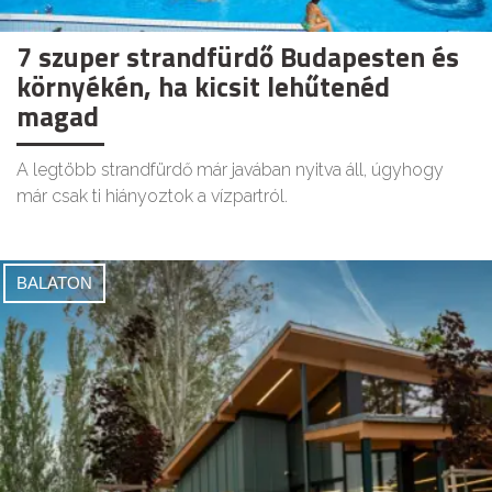
7 szuper strandfürdő Budapesten és
környékén, ha kicsit lehűtenéd
magad
A legtöbb strandfürdő már javában nyitva áll, úgyhogy
már csak ti hiányoztok a vízpartról.
BALATON