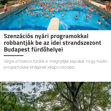
Szenzációs nyári programokkal
robbantják be az idei strandszezont
Budapest fürdőhelyei
Végre a fővárosi fürdők is megnyitják kapuikat, hogy hűsítő
programokkal kínáljanak kikapcsolódást.
BALATON