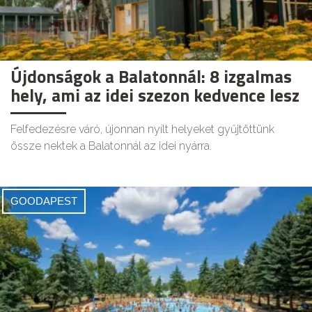
Újdonságok a Balatonnál: 8 izgalmas
hely, ami az idei szezon kedvence lesz
Felfedezésre váró, újonnan nyílt helyeket gyűjtöttünk
össze nektek a Balatonnál az idei nyárra.
GOODAPEST