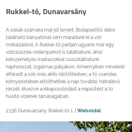
Rukkel-tó, Dunavarsány
A sokak számára már jól ismert, Budapesttől délre
található bányatónál sem maradunk ki a vízi
mókázásból. A Rukkel-tó partján ugyanis már egy
vízicsúszda-vidámparkot is találhatunk, ahol
kétszemélyes matracokkal csúszkálhatunk
naphosszat, izgalmas pályákon. Amennyiben mindenki
elfáradt a sok órás aktív időtöltésben, a tó csendes
környezetében eltölthetitek a nap további, hátralévő
részét, élvezve a kikapcsolódást a napsütést a tó
hűsítő vizének társaságában.
2336 Dunavarsány, Rukkel-tó 1. |
Weboldal