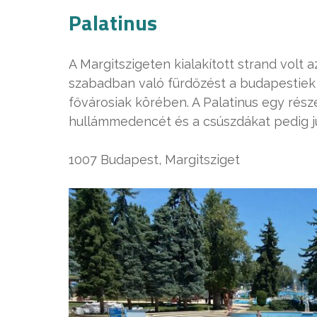
Palatinus
A Margitszigeten kialakított strand volt 
szabadban való fürdőzést a budapestiek
fővárosiak körében. A Palatinus egy rész
hullámmedencét és a csúszdákat pedig jún
1007 Budapest, Margitsziget