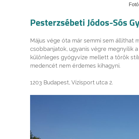
Fotó
Pesterzsébeti Jódos-Sós G
Május vége óta már semmi sem állíthat 
csobbanjatok, ugyanis végre megnyílik a s
különleges gyógyvize mellett a török stí
medencét nem érdemes kihagyni.
1203 Budapest, Vízisport utca 2.