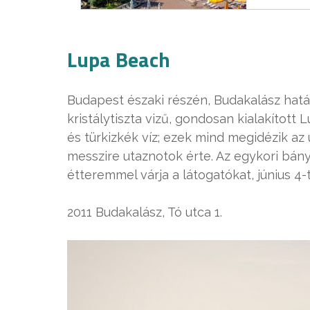
Lupa Beach
Budapest északi részén, Budakalász hat
kristálytiszta vizű, gondosan kialakítot
és türkizkék víz; ezek mind megidézik az
messzire utaznotok érte. Az egykori bán
étteremmel várja a látogatókat, június 4-t
2011 Budakalász, Tó utca 1.