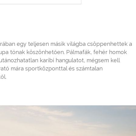
árában egy teljesen másik világba csöppenhettek a
t Lupa tónak köszönhetően. Pálmafák, fehér homok
 utánozhatatlan karibi hangulatot, mégsem kell
yató mára sportközponttal és számtalan
ől.