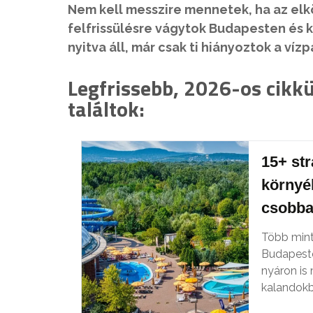
Nem kell messzire mennetek, ha az el
felfrissülésre vágytok Budapesten és 
nyitva áll, már csak ti hiányoztok a vízp
Legfrissebb, 2026-os cikk
találtok:
15+ st
környé
csobba
Több mint
Budapeste
nyáron is
kalandokb