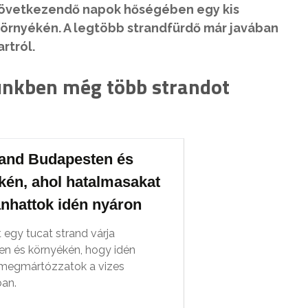
következendő napok hőségében egy kis
környékén. A legtöbb strandfürdő már javában
artról.
ünkben még több strandot
rand Budapesten és
kén, ahol hatalmasakat
nhattok idén nyáron
 egy tucat strand várja
n és környékén, hogy idén
 megmártózzatok a vizes
an.