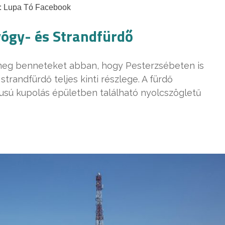
: Lupa Tó Facebook
yógy- és Strandfürdő
meg benneteket abban, hogy Pesterzsébeten is
trandfürdő teljes kinti részlege. A fürdő
lusú kupolás épületben található nyolcszögletű