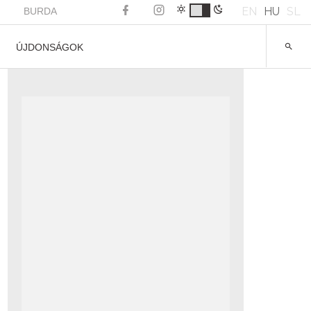
EN
HU
SL
BURDA
ÚJDONSÁGOK