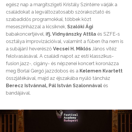
egész nap a margitszigeti Kristály Színtérre várják a
családokat a legváltozatosabb szórakoztató és
szabadidős programokkal, többek közt
meseszínházzal a kicsiknek,
Szalóki Ági
babakoncertjével,
ifj. Vidnyánszky Attila
és SZFE-s
osztálya improvizációival, valamint a fűben (ha nem is
a subáján) heverésző
Vecsei H. Miklós
János vitéz
felolvasásával. A családi napot az esti klasszikus-
fusion jazz-, cigány- és népzenei koncert koronázza
meg Borlai Gergő jazzdobos és a
Kelemen Kvartett
összjátékával, majd az éjszakába nyúló táncház
Berecz Istvánnal, Pál István Szalonnával
és
bandájával.