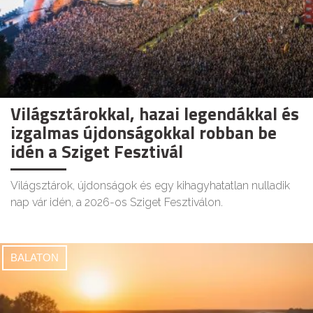
Világsztárokkal, hazai legendákkal és
izgalmas újdonságokkal robban be
idén a Sziget Fesztivál
Világsztárok, újdonságok és egy kihagyhatatlan nulladik
nap vár idén, a 2026-os Sziget Fesztiválon.
BALATON