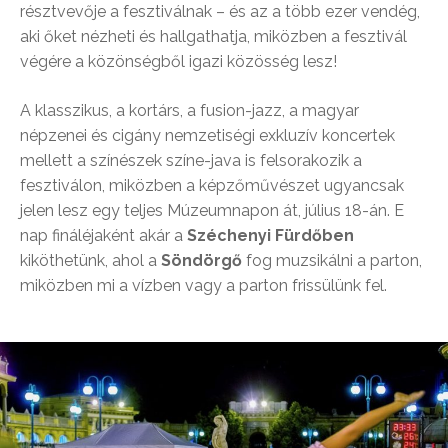
résztvevője a fesztiválnak – és az a több ezer vendég,
aki őket nézheti és hallgathatja, miközben a fesztivál
végére a közönségből igazi közösség lesz!
A klasszikus, a kortárs, a fusion-jazz, a magyar
népzenei és cigány nemzetiségi exkluzív koncertek
mellett a színészek színe-java is felsorakozik a
fesztiválon, miközben a képzőművészet ugyancsak
jelen lesz egy teljes Múzeumnapon át, július 18-án. E
nap fináléjaként akár a
Széchenyi Fürdőben
kiköthetünk, ahol a
Söndörgő
fog muzsikálni a parton,
miközben mi a vízben vagy a parton frissülünk fel.