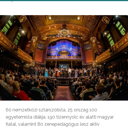
60 nemzetközi sztárszólista, 25 ország 100
egyetemista diákja, 190 tizennyolc év alatti magyar
fiatal, valamint 80 zenepedagógus lesz aktív