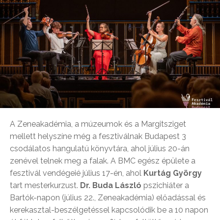
A Zeneakadémia, a múzeumok és a Margitsziget
mellett helyszíne még a fesztiválnak Budapest 3
csodálatos hangulatú könyvtára, ahol július 20-án
zenével telnek meg a falak. A BMC egész épülete a
fesztivál vendégeié július 17-én, ahol
Kurtág György
tart mesterkurzust.
Dr. Buda László
pszichiáter a
Bartók-napon (július 22., Zeneakadémia) előadással és
kerekasztal-beszélgetéssel kapcsolódik be a 10 napon