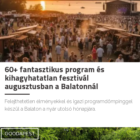
60+ fantasztikus program és
kihagyhatatlan fesztivál
augusztusban a Balatonnál
Felejthetetlen élményekkel és igazi programdömpinggel
készül a Balaton a nyár utolsó hónapjára.
GOODAPEST