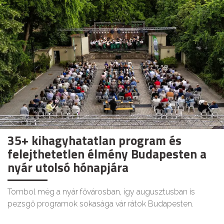
35+ kihagyhatatlan program és
felejthetetlen élmény Budapesten a
nyár utolsó hónapjára
Tombol még a nyár fővárosban, így augusztusban is
pezsgő programok sokasága vár rátok Budapesten.