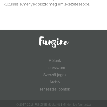
kulturális élmények teszik még emlékezetesebbé.
Rólunk
Impresszum
Szerzői jogok
Archív
Terjesztési pontok
© 2017-2018 FUNZINE Média Kft. | Minden jog fenntartva