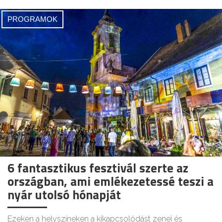
PROGRAMOK
6 fantasztikus fesztivál szerte az
országban, ami emlékezetessé teszi a
nyár utolsó hónapját
Ezeken a helyszíneken a kikapcsolódást zenei és