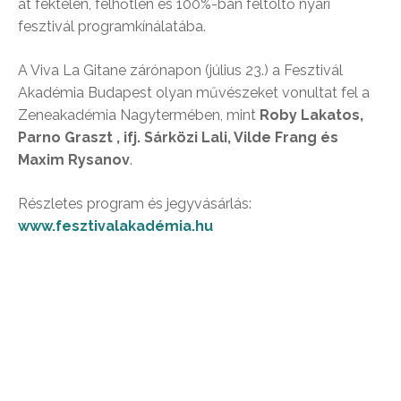
át féktelen, felhőtlen és 100%-ban feltöltő nyári
fesztivál programkínálatába.
A Viva La Gitane zárónapon (július 23.) a Fesztivál
Akadémia Budapest olyan művészeket vonultat fel a
Zeneakadémia Nagytermében, mint
Roby Lakatos,
Parno Graszt , ifj. Sárközi Lali, Vilde Frang és
Maxim Rysanov
.
Részletes program és jegyvásárlás:
www.fesztivalakadémia.hu