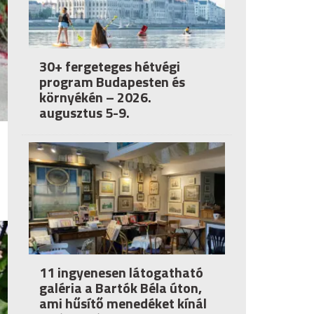
30+ fergeteges hétvégi
program Budapesten és
környékén – 2026.
augusztus 5-9.
11 ingyenesen látogatható
galéria a Bartók Béla úton,
ami hűsítő menedéket kínál