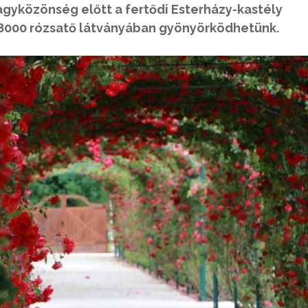
agyközönség előtt a fertődi Esterházy-kastély
l 8000 rózsatő látványában gyönyörködhetünk.