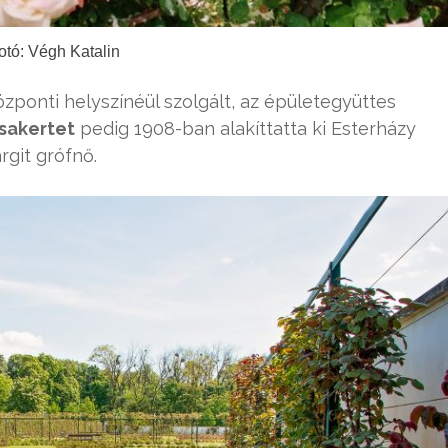
otó: Végh Katalin
zponti helyszínéül szolgált, az épületegyüttes
zsakertet
pedig 1908-ban alakíttatta ki Esterházy
rgit grófnő.