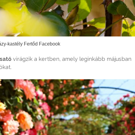
ázy-kastély Fertőd Facebook
satő
virágzik a kertben, amely leginkább májusban
ókat.