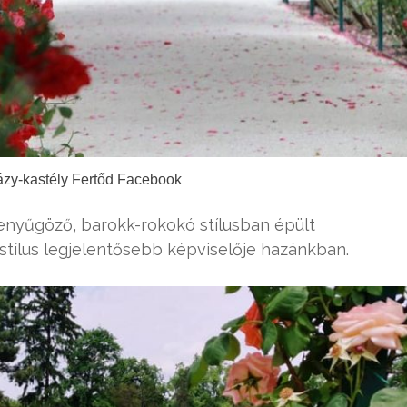
ázy-kastély Fertőd Facebook
lenyűgöző, barokk-rokokó stílusban épült
 stílus legjelentősebb képviselője hazánkban.