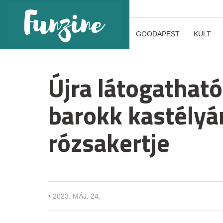
GOODAPEST
KULT
Újra látogatható
barokk kastélyá
rózsakertje
•
2023. MÁJ. 24.