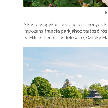
F
A kastély egykor társasági események kö
impozáns
francia parkjához tartozó ró
IV. Miklós herceg és felesége, Cziráky Ma