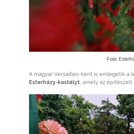
Fotó: Esterh
A magyar Versailles-ként is emlegetik a 
Esterházy-kastélyt
, amely az építészeti