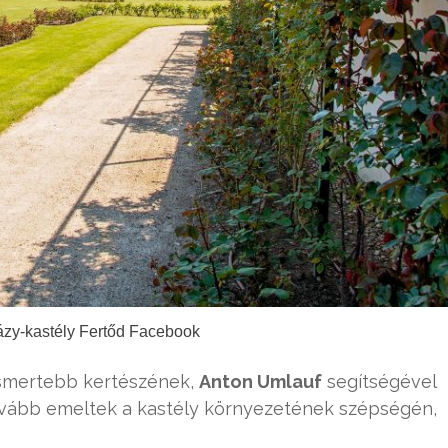
ázy-kastély Fertőd Facebook
ismertebb kertészének,
Anton Umlauf
segítségével
tovább emeltek a kastély környezetének szépségén,