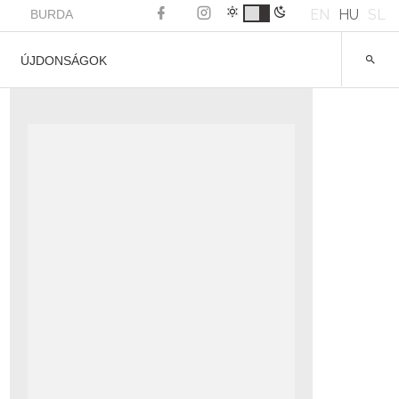
EN
HU
SL
BURDA
ÚJDONSÁGOK