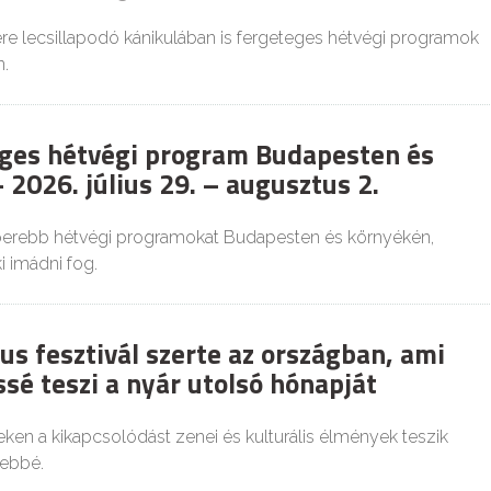
re lecsillapodó kánikulában is fergeteges hétvégi programok
.
ges hétvégi program Budapesten és
 2026. július 29. – augusztus 2.
perebb hétvégi programokat Budapesten és környékén,
 imádni fog.
us fesztivál szerte az országban, ami
sé teszi a nyár utolsó hónapját
ken a kikapcsolódást zenei és kulturális élmények teszik
ebbé.