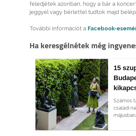
feledjétek azonban, hogy a bár a koncer
jeggyel vagy bérlettel tudtok majd belép
További információt a
Facebook-esemé
Ha keresgélnétek még ingyene
15 szu
Budape
kikapc
Számos tav
családi na
májusban