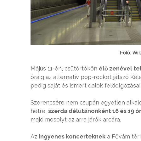
Fotó: Wi
Május 11-én, csütörtökön
élő zenével te
óráig az alternatív pop-rockot játszó Kel
pedig saját és ismert dalok feldolgozása
Szerencsére nem csupán egyetlen alkalo
hétre,
szerda délutánonként 16 és 19 ó
majd mosolyt az arra járók arcára.
Az
ingyenes koncerteknek
a Fővám téri