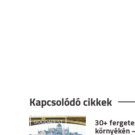
Kapcsolódó cikkek
30+ fergete
GOODAPEST
környékén –