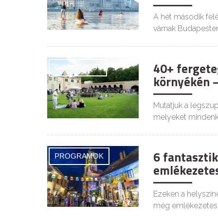
A hét második felé
várnak Budapesten
40+ fergete
GOODAPEST
környékén –
Mutatjuk a legszu
melyeket mindenki
6 fantasztik
PROGRAMOK
emlékezetes
Ezeken a helyszíne
még emlékezetes