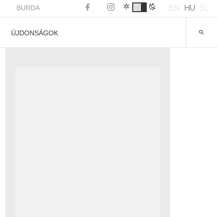
EN
HU
SL
BURDA
ÚJDONSÁGOK