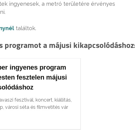
tek ingyenesek, a metró területére érvényes
ni.
nynél
találtok.
s programot a májusi kikapcsolódáshoz
per ingyenes program
sten fesztelen májusi
solódáshoz
aszi fesztivál, koncert, kiállítás,
p, városi séta és filmvetítés vár
.