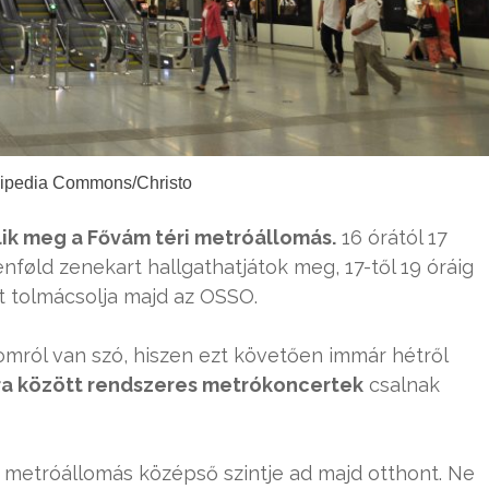
kipedia Commons/Christo
lik meg a Fővám téri metróállomás.
16 órától 17
enføld zenekart hallgathatjátok meg, 17-től 19 óráig
it tolmácsolja majd az OSSO.
mról van szó, hiszen ezt követően immár hétről
ra között rendszeres metrókoncertek
csalnak
 metróállomás középső szintje ad majd otthont. Ne