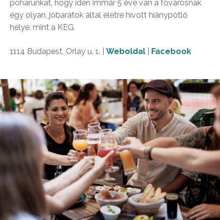
poharunkat, hogy idén immár 5 éve van a fővárosnak
egy olyan, jóbarátok által életre hívott hiánypótló
helye, mint a KEG.
1114 Budapest, Orlay u. 1. |
Weboldal
|
Facebook