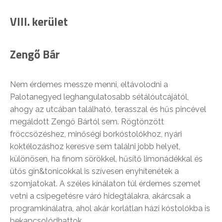
VIII. kerület
Zengő Bár
Nem érdemes messze menni, eltávolodni a
Palotanegyed leghangulatosabb sétálóutcájától,
ahogy az utcában található, terasszal és hűs pincével
megáldott Zengő Bártól sem. Rögtönzött
fröccsözéshez, minőségi borkóstolókhoz, nyári
koktélozáshoz keresve sem találni jobb helyet,
különösen, ha finom sörökkel, hűsítő limonádékkal és
ütős gin&tonicokkal is szívesen enyhítenétek a
szomjatokat. A széles kínálaton túl érdemes szemet
vetni a csipegetésre váró hidegtálakra, akárcsak a
programkínálatra, ahol akár korlátlan házi kóstolókba is
bekapcsolódhattok.