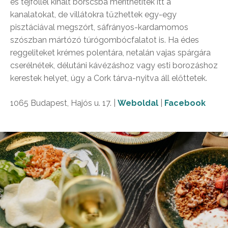
és tejföllel kínált borscsba meríthetitek itt a
kanalatokat, de villátokra tűzhettek egy-egy
pisztáciával megszórt, sáfrányos-kardamomos
szószban mártózó túrógombócfalatot is. Ha édes
reggeliteket krémes polentára, netalán vajas spárgára
cserélnétek, délutáni kávézáshoz vagy esti borozáshoz
kerestek helyet, úgy a Cork tárva-nyitva áll előttetek.
1065 Budapest, Hajós u. 17. |
Weboldal
|
Facebook