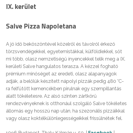
IX. kerület
Salve Pizza Napoletana
A jó idő beköszöntével közelről és távolról érkező
törzsvendégekkel, egyetemistákkal, külföldiekkel, sőt
mi több, olasz nemzetiségű ínyencekkel telik meg a IX.
kerületi Salve hangulatos terasza. A kézzel fogható
prémium minőséget az eredeti, olasz alapanyagok
adják, a belőlük készített nápolyi pizzák pedig 480 °C-
ra felfűtött kemencékben pirulnak egy szempillantás
alatt tökéletesre. Az alsó szinten zártkörű
rendezvényeknek is otthonául szolgáló Salve tökéletes
állomás egy hosszú nap után, ha szezonális pizzáikkal
vagy olasz koktélkülönlegességeikkel frissülnétek fel.
1096 Budapest, Thaly Kálmán u. 50. |
Facebook
|