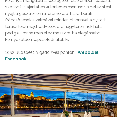
kora nyári hangulattal kecsegtető étteremben ráadásul
szezonális ajánlat és különleges menüsor is betekintést
nyújt a gasztronómiai örömökbe. Laza, baráti
fröccsözések alkalmával minden bizonnyal a nyitott
terasz lesz majd kedvetekre, a nagyteremnek hála
pedig akkor se menjetek messzire, ha elegánsabb
környezetben kapcsolódnátok ki.
1052 Budapest, Vigadó 2-es ponton |
Weboldal
|
Facebook