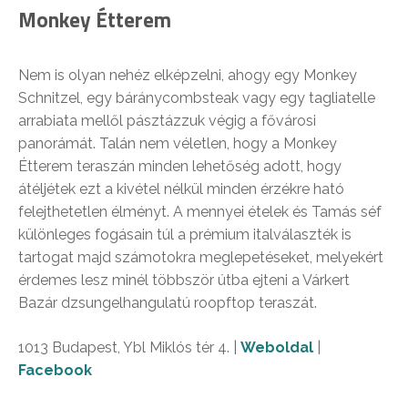
Monkey Étterem
Nem is olyan nehéz elképzelni, ahogy egy Monkey
Schnitzel, egy báránycombsteak vagy egy tagliatelle
arrabiata mellől pásztázzuk végig a fővárosi
panorámát. Talán nem véletlen, hogy a Monkey
Étterem teraszán minden lehetőség adott, hogy
átéljétek ezt a kivétel nélkül minden érzékre ható
felejthetetlen élményt. A mennyei ételek és Tamás séf
különleges fogásain túl a prémium italválaszték is
tartogat majd számotokra meglepetéseket, melyekért
érdemes lesz minél többször útba ejteni a Várkert
Bazár dzsungelhangulatú roopftop teraszát.
1013 Budapest, Ybl Miklós tér 4. |
Weboldal
|
Facebook