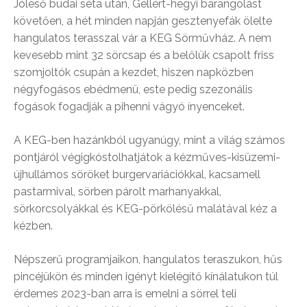
Jóleső budai séta után, Gellért-hegyi barangolást
követően, a hét minden napján gesztenyefák ölelte
hangulatos terasszal vár a KEG Sörművház. A nem
kevesebb mint 32 sörcsap és a belőlük csapolt friss
szomjoltók csupán a kezdet, hiszen napközben
négyfogásos ebédmenü, este pedig szezonális
fogások fogadják a pihenni vágyó ínyenceket.
A KEG-ben hazánkból ugyanúgy, mint a világ számos
pontjáról végigkóstolhatjátok a kézműves-kisüzemi-
újhullámos söröket burgervariációkkal, kacsamell
pastarmival, sörben párolt marhanyakkal,
sörkorcsolyákkal és KEG-pörkölésű malátával kéz a
kézben.
Népszerű programjaikon, hangulatos teraszukon, hűs
pincéjükön és minden igényt kielégítő kínálatukon túl
érdemes 2023-ban arra is emelni a sörrel teli