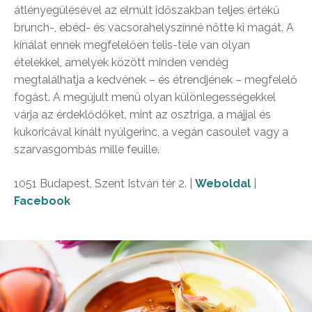
átlényegülésével az elmúlt időszakban teljes értékű
brunch-, ebéd- és vacsorahelyszínné nőtte ki magát. A
kínálat ennek megfelelően telis-tele van olyan
ételekkel, amelyek között minden vendég
megtalálhatja a kedvének – és étrendjének – megfelelő
fogást. A megújult menü olyan különlegességekkel
várja az érdeklődőket, mint az osztriga, a májjal és
kukoricával kínált nyúlgerinc, a vegán casoulet vagy a
szarvasgombás mille feuille.
1051 Budapest, Szent István tér 2. |
Weboldal
|
Facebook