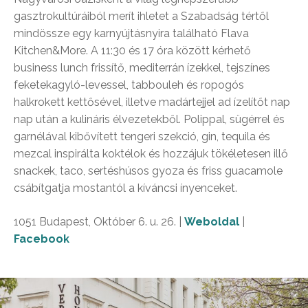
gasztrokultúráiból merít ihletet a Szabadság tértől
mindössze egy karnyújtásnyira található Flava
Kitchen&More. A 11:30 és 17 óra között kérhető
business lunch frissítő, mediterrán ízekkel, tejszínes
feketekagyló-levessel, tabbouleh és ropogós
halkrokett kettősével, illetve madártejjel ad ízelítőt nap
nap után a kulináris élvezetekből. Polippal, sügérrel és
garnélával kibővített tengeri szekció, gin, tequila és
mezcal inspirálta koktélok és hozzájuk tökéletesen illő
snackek, taco, sertéshúsos gyoza és friss guacamole
csábítgatja mostantól a kíváncsi ínyenceket.
1051 Budapest, Október 6. u. 26. |
Weboldal
|
Facebook