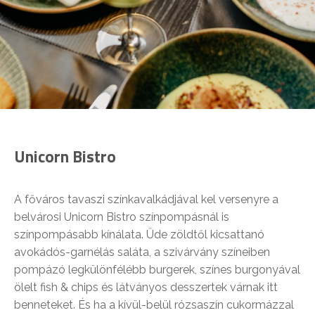
Unicorn Bistro
A főváros tavaszi színkavalkádjával kel versenyre a
belvárosi Unicorn Bistro színpompásnál is
színpompásabb kínálata. Üde zöldtől kicsattanó
avokádós-garnélás saláta, a szivárvány színeiben
pompázó legkülönfélébb burgerek, színes burgonyával
ölelt fish & chips és látványos desszertek várnak itt
benneteket. És ha a kívül-belül rózsaszín cukormázzal