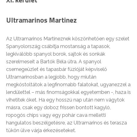
Ultramarinos Martinez
Az Ultramarinos Martineznek köszönhetően egy szelet
Spanyolország csábítja mostanság a tapasok,
legkiválóbb spanyol borok, sajtok és sonkák
szerelmeseit a Bartók Béla útra. A spanyol
csemegeüzlet és tapasbár fúzióját képviselő
Ultramarinosban a legjobb, hogy miután
megkóstoltátok a legfinomabb falatokat, ugyanezzel a
lendülettel – más finomságokkal egyetemben -, haza is
vihetitek őket. Ha egy hosszú nap után nem vágytok
másra, csak egy doboz frissen bontott kagyló,
ropogós chips vagy egy pohár cava melletti
hangulatos beszélgetésre, az Ultramarinos és terasza
tűkön ülve várja érkezéseteket.