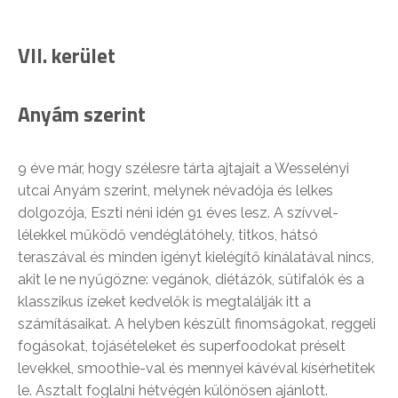
VII. kerület
Anyám szerint
9 éve már, hogy szélesre tárta ajtajait a Wesselényi
utcai Anyám szerint, melynek névadója és lelkes
dolgozója, Eszti néni idén 91 éves lesz. A szívvel-
lélekkel működő vendéglátóhely, titkos, hátsó
teraszával és minden igényt kielégítő kínálatával nincs,
akit le ne nyűgözne: vegánok, diétázók, sütifalók és a
klasszikus ízeket kedvelők is megtalálják itt a
számításaikat. A helyben készült finomságokat, reggeli
fogásokat, tojásételeket és superfoodokat préselt
levekkel, smoothie-val és mennyei kávéval kísérhetitek
le. Asztalt foglalni hétvégén különösen ajánlott.