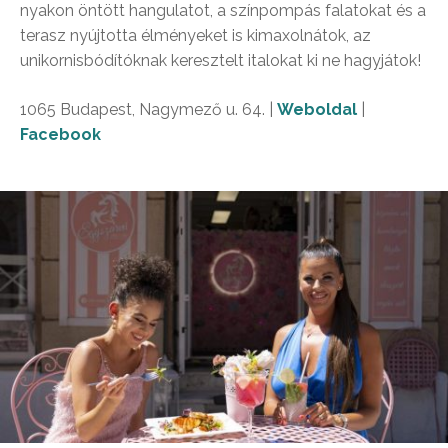
nyakon öntött hangulatot, a színpompás falatokat és a
terasz nyújtotta élményeket is kimaxolnátok, az
unikornisbódítóknak keresztelt italokat ki ne hagyjátok!
1065 Budapest, Nagymező u. 64. |
Weboldal
|
Facebook