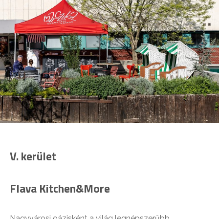
V. kerület
Flava Kitchen&More
Nagyvárosi oázisként a világ legnépszerűbb