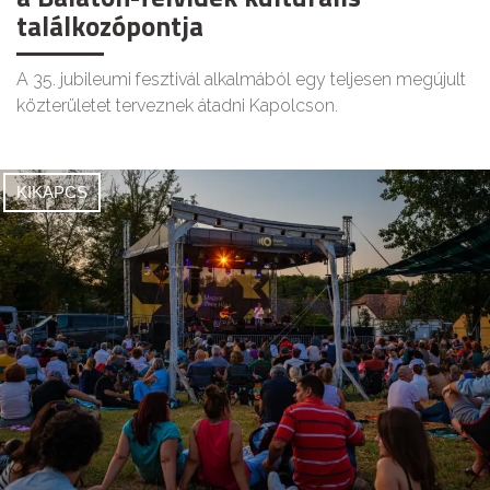
találkozópontja
A 35. jubileumi fesztivál alkalmából egy teljesen megújult
közterületet terveznek átadni Kapolcson.
KIKAPCS