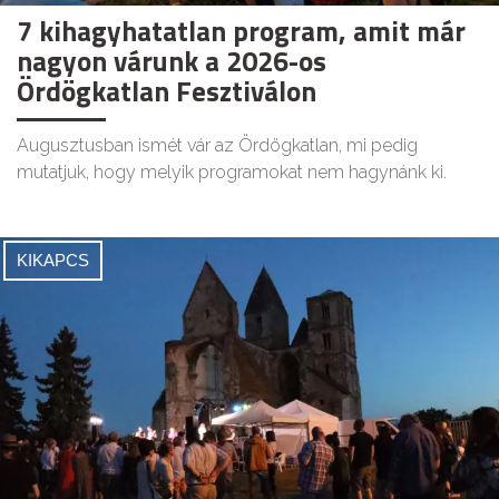
7 kihagyhatatlan program, amit már
nagyon várunk a 2026-os
Ördögkatlan Fesztiválon
Augusztusban ismét vár az Ördögkatlan, mi pedig
mutatjuk, hogy melyik programokat nem hagynánk ki.
KIKAPCS