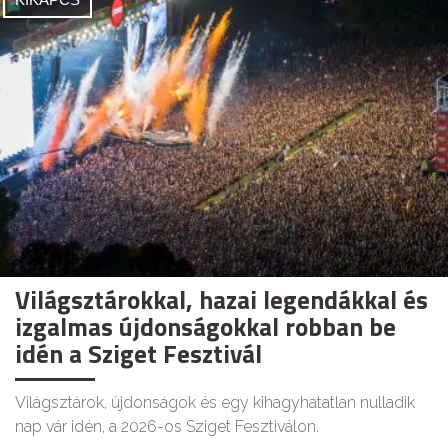
Világsztárokkal, hazai legendákkal és
izgalmas újdonságokkal robban be
idén a Sziget Fesztivál
Világsztárok, újdonságok és egy kihagyhatatlan nulladik
nap vár idén, a 2026-os Sziget Fesztiválon.