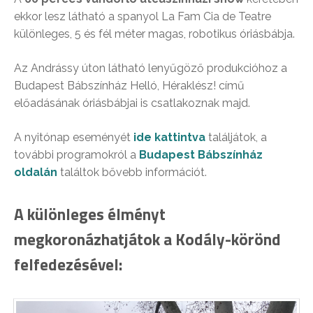
ekkor lesz látható a spanyol La Fam Cia de Teatre
különleges, 5 és fél méter magas, robotikus óriásbábja.
Az Andrássy úton látható lenyűgöző produkcióhoz a
Budapest Bábszínház Helló, Héraklész! című
előadásának óriásbábjai is csatlakoznak majd.
A nyitónap eseményét
ide kattintva
találjátok, a
további programokról a
Budapest Bábszínház
oldalán
találtok bővebb információt.
A különleges élményt
megkoronázhatjátok a Kodály-körönd
felfedezésével: