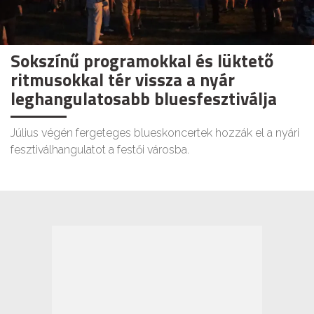
Sokszínű programokkal és lüktető
ritmusokkal tér vissza a nyár
leghangulatosabb bluesfesztiválja
Július végén fergeteges blueskoncertek hozzák el a nyári
fesztiválhangulatot a festői városba.