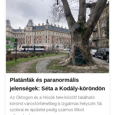
Platánfák és paranormális
jelenségek: Séta a Kodály-köröndön
Az Oktogon és a Hősök tere között található
körönd várostörténetileg is izgalmas helyszín: fái,
szobrai és épületei pedig számos titkot