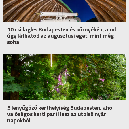
10 csillagles Budapesten és környékén, ahol
úgy láthatod az augusztusi eget, mint még
soha
5 lenyűgöző kerthelyiség Budapesten, ahol
valóságos kerti parti lesz az utolsó nyári
napokból