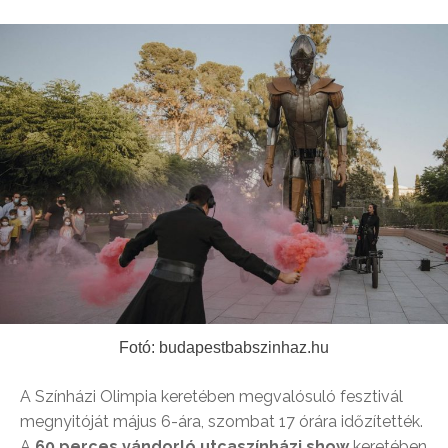
Fotó: budapestbabszinhaz.hu
A Színházi Olimpia keretében megvalósuló fesztivál
megnyitóját május 6-ára, szombat 17 órára időzítették.
A
60 perces vándorló utcaszínházi show
keretében