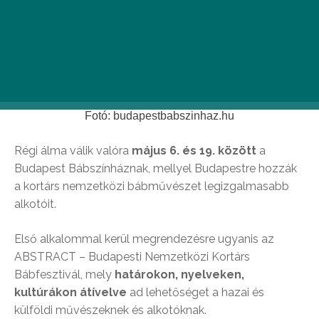
Fotó: budapestbabszinhaz.hu
Régi álma válik valóra
május 6. és 19. között
a
Budapest Bábszínháznak, mellyel Budapestre hozzák
a kortárs nemzetközi bábművészet legizgalmasabb
alkotóit.
Első alkalommal kerül megrendezésre ugyanis az
ABSTRACT – Budapesti Nemzetközi Kortárs
Bábfesztivál, mely
határokon, nyelveken,
kultúrákon átívelve
ad lehetőséget a hazai és
külföldi művészeknek és alkotóknak.