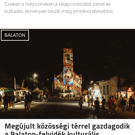
Ezeken a helyszíneken a kikapcsolódást zenei és
kulturális élmények teszik még emlékezetesebbé.
BALATON
Megújult közösségi térrel gazdagodik
a Balaton-felvidék kulturális